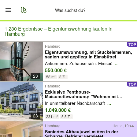
Start
1.230 Ergebnisse –
Eigentumswohnung kaufen in
Hamburg
Merkliste
Hamburg
Eigentumswohnung, mit Stuckelementen,
saniert und gepflegt in Eimsbüttel
Nachrichten
Ankommen. Zuhause sein. Eimsbü
...
550.000 €
Anzeige aufgeben
23
58 m²
3 Zi.
Hamburg
Exklusive Penthouse-
Maisonettewohnung: "Wohnen mit
Schlossblick in Bestlage von Hamburg-
In unmittelbarer Nachbarschaft
...
Bergedorf"
1.049.000 €
23
231 m²
5,5 Zi.
Hamburg
Heute, 19:44
Saniertes Altbaujuwel mitten in der
Schanze. Befristet vermietet.