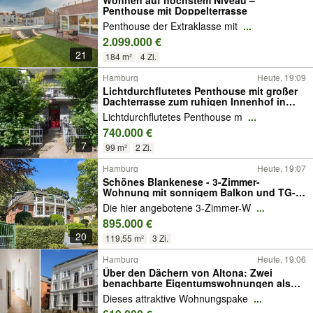
Wohnen auf höchstem Niveau –
Penthouse mit Doppelterrasse
Penthouse der Extraklasse mit
...
2.099.000 €
21
184 m²
4 Zi.
Hamburg
Heute, 19:09
Lichtdurchflutetes Penthouse mit großer
Dachterrasse zum ruhigen Innenhof in
Hamburg-Eppendorf!
Lichtdurchflutetes Penthouse m
...
740.000 €
7
99 m²
2 Zi.
Hamburg
Heute, 19:07
Schönes Blankenese - 3-Zimmer-
Wohnung mit sonnigem Balkon und TG-
Stellplatz in exzellenter Lage
Die hier angebotene 3-Zimmer-W
...
895.000 €
20
119,55 m²
3 Zi.
Hamburg
Heute, 19:06
Über den Dächern von Altona: Zwei
benachbarte Eigentumswohnungen als
exklusives Gesamtpaket
Dieses attraktive Wohnungspake
...