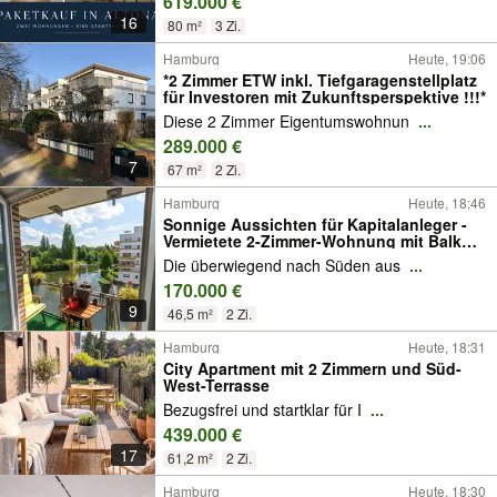
619.000 €
16
80 m²
3 Zi.
Hamburg
Heute, 19:06
*2 Zimmer ETW inkl. Tiefgaragenstellplatz
für Investoren mit Zukunftsperspektive !!!*
Diese 2 Zimmer Eigentumswohnun
...
289.000 €
7
67 m²
2 Zi.
Hamburg
Heute, 18:46
Sonnige Aussichten für Kapitalanleger -
Vermietete 2-Zimmer-Wohnung mit Balkon
und Kanalblick
Die überwiegend nach Süden aus
...
170.000 €
9
46,5 m²
2 Zi.
Hamburg
Heute, 18:31
City Apartment mit 2 Zimmern und Süd-
West-Terrasse
Bezugsfrei und startklar für I
...
439.000 €
17
61,2 m²
2 Zi.
Hamburg
Heute, 18:30