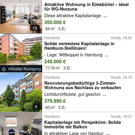
Attraktive Wohnung in Eimsbüttel – ideal
für WG-Nutzung
Diese attraktive Kapitalanlage
...
350.000 €
16
84 m²
3 Zi.
Hamburg
Heute, 18:30
Solide vermietete Kapitalanlage in
Hamburg-Stellingen!
- Lage: Wittkoppel in Hamburg
...
249.000 €
77,79 m²
3 Zi.
Virtueller Rundgang
Hamburg
Heute, 18:13
Renovierungsbedürftige 3-Zimmer-
Wohnung aus Nachlass zu verkaufen
Lichtdurchflutete, gut geschni
...
379.990 €
8
60 m²
3 Zi.
Hamburg
Heute, 18:07
Kapitalanlage mit Perspektive: Solide
Immobilie mit Balkon
In attraktiver Lage von Hambur
...