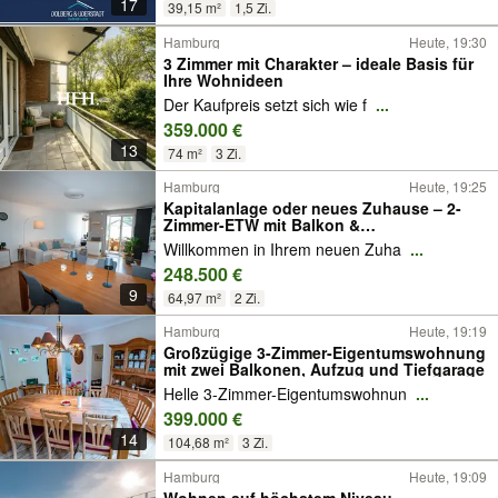
17
39,15 m²
1,5 Zi.
Hamburg
Heute, 19:30
3 Zimmer mit Charakter – ideale Basis für
Ihre Wohnideen
Der Kaufpreis setzt sich wie f
...
359.000 €
13
74 m²
3 Zi.
Hamburg
Heute, 19:25
Kapitalanlage oder neues Zuhause – 2-
Zimmer-ETW mit Balkon &
Tiefgaragenstellplatz
Willkommen in Ihrem neuen Zuha
...
248.500 €
9
64,97 m²
2 Zi.
Hamburg
Heute, 19:19
Großzügige 3-Zimmer-Eigentumswohnung
mit zwei Balkonen, Aufzug und Tiefgarage
Helle 3-Zimmer-Eigentumswohnun
...
399.000 €
14
104,68 m²
3 Zi.
Hamburg
Heute, 19:09