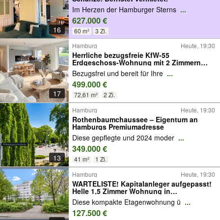
Im Herzen der Hamburger Sterns
...
627.000 €
16
60 m²
3 Zi.
Hamburg
Heute, 19:30
Herrliche bezugsfreie KfW-55
Erdgeschoss-Wohnung mit 2 Zimmern
und Süd-Ost-Terrasse
Bezugsfrei und bereit für Ihre
...
499.000 €
17
72,61 m²
2 Zi.
Hamburg
Heute, 19:30
Rothenbaumchaussee – Eigentum an
Hamburgs Premiumadresse
Diese gepflegte und 2024 moder
...
349.000 €
13
41 m²
1 Zi.
Hamburg
Heute, 19:30
WARTELISTE! Kapitalanleger aufgepasst!
Helle 1,5 Zimmer Wohnung in
Hamburg/Jenfeld
Diese kompakte Etagenwohnung ü
...
127.500 €