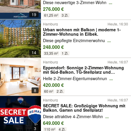
Diese neuwertige 3-Zimmer-Wohn
...
276.000 €
19
61,25 m²
3 Zi.
Hamburg
Heute, 16:30
Urban wohnen mit Balkon | moderne 1-
Zimmer-Wohnung in Eilbek.
Diese gepflegte Einzimmerwohnu
...
248.000 €
14
33,35 m²
1 Zi.
Hamburg
Heute, 16:07
Eppendorf: Sonnige 2-Zimmer-Wohnung
mit Süd-Balkon, TG-Stellplatz und
Gartennutzung
Helle 2-Zimmer-Eigentumswohnun
...
420.000 €
8
60 m²
2 Zi.
Hamburg
Heute, 16:07
SECRET SALE: Großzügige Wohnung mit
Balkon, Garten und Stellplatz!
Diese attraktive 4-Zimmer-Wohn
...
649.000 €
3
110 m²
4 Zi.