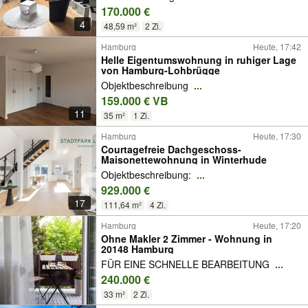
170.000 €
4
48,59 m²
2 Zi.
Hamburg
Heute, 17:42
Helle Eigentumswohnung in ruhiger Lage
von Hamburg-Lohbrügge
Objektbeschreibung
...
159.000 € VB
11
35 m²
1 Zi.
Hamburg
Heute, 17:30
Courtagefreie Dachgeschoss-
Maisonettewohnung in Winterhude
Objektbeschreibung:
...
929.000 €
17
111,64 m²
4 Zi.
Hamburg
Heute, 17:20
Ohne Makler 2 Zimmer - Wohnung in
20148 Hamburg
FÜR EINE SCHNELLE BEARBEITUNG
...
240.000 €
33 m²
2 Zi.