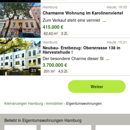
Hamburg
Heute, 16:05
Charmante Wohnung im Karolinenviertel
Zum Verkauf steht eine vermiet
...
415.000 €
62,43 m²
3 Zi.
Hamburg
Heute, 15:31
Neubau- Erstbezug: Oberstrasse 138 in
Harvestehude !
Der besondere Charme dieser St
...
3.700.000 €
23
201 m²
4,5 Zi.
Weiter
Kleinanzeigen Hamburg
Immobilien
Eigentumswohnungen
Beliebt in Eigentumswohnungen Hamburg