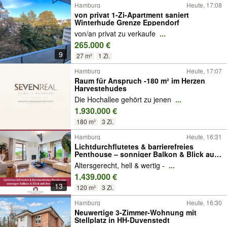
Hamburg
Heute, 17:08
von privat 1-Zi-Apartment saniert
Winterhude Grenze Eppendorf
von/an privat zu verkaufe
...
265.000 €
9
27 m²
1 Zi.
Hamburg
Heute, 17:07
Raum für Anspruch -180 m² im Herzen
Harvestehudes
Die Hochallee gehört zu jenen
...
1.930.000 €
180 m²
3 Zi.
Hamburg
Heute, 16:31
Lichtdurchflutetes & barrierefreies
Penthouse – sonniger Balkon & Blick auf
den Alsterkanal
Altersgerecht, hell & wertig -
...
1.439.000 €
13
120 m²
3 Zi.
Hamburg
Heute, 16:30
Neuwertige 3-Zimmer-Wohnung mit
Stellplatz in HH-Duvenstedt