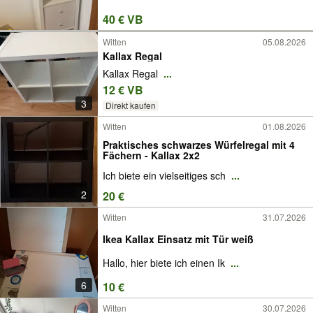
40 € VB
Witten
05.08.2026
Kallax Regal
Kallax Regal
...
12 € VB
3
Direkt kaufen
Witten
01.08.2026
Praktisches schwarzes Würfelregal mit 4
Fächern - Kallax 2x2
Ich biete ein vielseitiges sch
...
2
20 €
Witten
31.07.2026
Ikea Kallax Einsatz mit Tür weiß
Hallo, hier biete ich einen Ik
...
6
10 €
Witten
30.07.2026