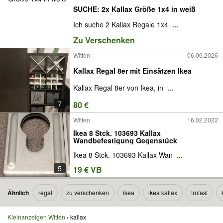
SUCHE: 2x Kallax Größe 1x4 in weiß
Ich suche 2 Kallax Regale 1x4
...
Zu Verschenken
Witten
06.06.2026
Kallax Regal 8er mit Einsätzen Ikea
Kallax Regal 8er von Ikea, in
...
7
80 €
Witten
16.02.2022
Ikea 8 Stck. 103693 Kallax
Wandbefestigung Gegenstück
Ikea 8 Stck. 103693 Kallax Wan
...
5
19 € VB
Ähnlich
regal
zu verschenken
ikea
ikea kallax
trofast
Kleinanzeigen Witten
kallax