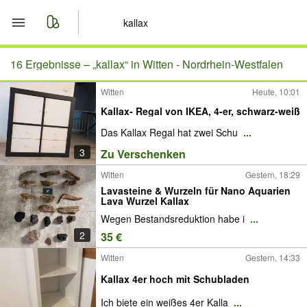
Start
16 Ergebnisse –
„kallax“ in Witten - Nordrhein-Westfalen
Witten
Heute, 10:01
Merkliste
Kallax- Regal von IKEA, 4-er, schwarz-weiß
Nachrichten
Das Kallax Regal hat zwei Schu
...
3
Zu Verschenken
Anzeige aufgeben
Witten
Gestern, 18:29
Lavasteine & Wurzeln für Nano Aquarien
Lava Wurzel Kallax
Wegen Bestandsreduktion habe i
...
2
35 €
Witten
Gestern, 14:33
Kallax 4er hoch mit Schubladen
Ich biete ein weißes 4er Kalla
...