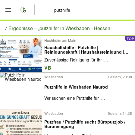
Start
7 Ergebnisse –
„putzhilfe“ in Wiesbaden - Hessen
Hochheim am Main
Merkliste
Haushaltshilfe | Putzhilfe |
Reinigungskraft | Haushaltsreinigung |
Nachrichten
Wohnung & Haus | regelmäßig | Rhein-
Zuverlässige Reinigung für Ihr
...
Main & Umgebung
VB
Anzeige aufgeben
Wiesbaden
Gestern, 23:38
Putzhilfe in Wiesbaden Naurod
Wir suchen eine Putzhilfe für
...
Wiesbaden
Gestern, 14:38
Putzfrau / Putzhilfe sucht Büroputzjob /
Büroreinigung