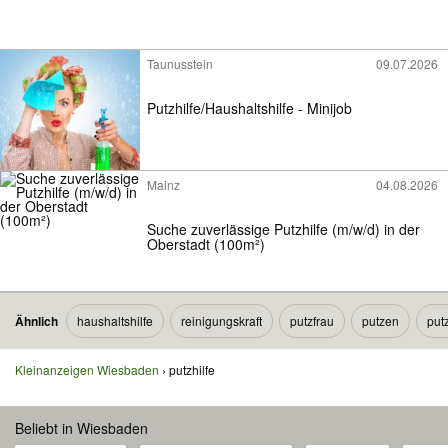
Taunusstein
09.07.2026
Putzhilfe/Haushaltshilfe - Minijob
Mainz
04.08.2026
Suche zuverlässige Putzhilfe (m/w/d) in der
Oberstadt (100m²)
Ähnlich
haushaltshilfe
reinigungskraft
putzfrau
putzen
putz
Kleinanzeigen Wiesbaden
putzhilfe
Beliebt in Wiesbaden