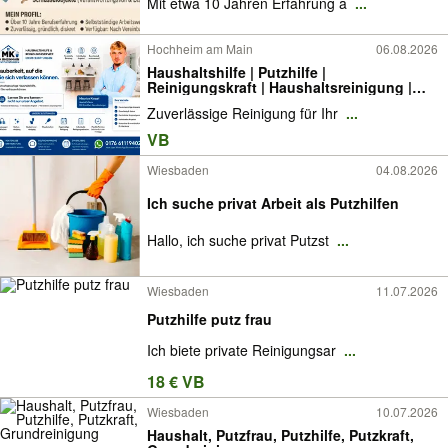
Mit etwa 10 Jahren Erfahrung a
...
Hochheim am Main
06.08.2026
Haushaltshilfe | Putzhilfe |
Reinigungskraft | Haushaltsreinigung |
Wohnung & Haus | regelmäßig | Rhein-
Zuverlässige Reinigung für Ihr
...
Main & Umgebung
VB
Wiesbaden
04.08.2026
Ich suche privat Arbeit als Putzhilfen
Hallo, ich suche privat Putzst
...
Wiesbaden
11.07.2026
Putzhilfe putz frau
Ich biete private Reinigungsar
...
18 € VB
Wiesbaden
10.07.2026
Haushalt, Putzfrau, Putzhilfe, Putzkraft,