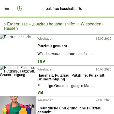
Start
5 Ergebnisse –
„putzfrau haushaltshilfe“ in Wiesbaden -
Hessen
Merkliste
Wiesbaden
15.07.2026
Putzfrau gesucht
Nachrichten
Wäsche waschen, trocknen, falt
...
Anzeige aufgeben
15 €
Wiesbaden
10.07.2026
Haushalt, Putzfrau, Putzhilfe, Putzkraft,
Grundreinigung
Einmalige Grundreinigung in Ma
...
VB
Wiesbaden
21.06.2026
Freundliche und gründliche Putzfrau
gesucht