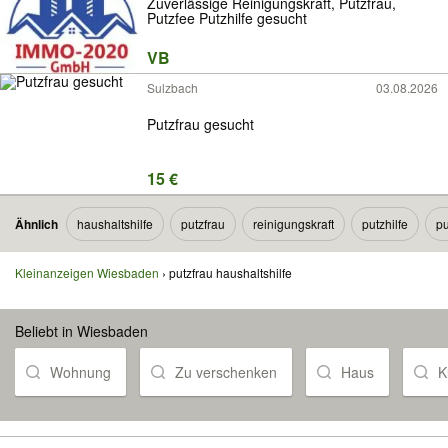
Zuverlässige Reinigungskraft, Putzfrau,
Putzfee Putzhilfe gesucht
VB
Sulzbach
03.08.2026
Putzfrau gesucht
15 €
Ähnlich
haushaltshilfe
putzfrau
reinigungskraft
putzhilfe
pu
Kleinanzeigen Wiesbaden
putzfrau haushaltshilfe
Beliebt in Wiesbaden
Wohnung
Zu verschenken
Haus
K