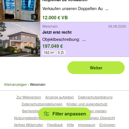
Verkaufen unseren Doppelten Au
...
3
12.000 € VB
Weismain
06.08.2026
Jetzt erst recht
Objektbeschreibung:
...
197.049 €
8
162 m²
5 Zi.
Weiter
Kleinanzeigen
Weismain
Zur Webversion
Anzeige aufgeben
Datenschutzerklärung
Datenschutzeinstellungen
Kinder- und Jugendschutz
Barrierefreiheitserklärung
Sicherheitslücken melden
Filter anpassen
Nutzungsbedingungen
Beliebte Suchen
Anzeigen Übersicht
Vertrag Widerrufen
Feedback
Hilfe
Impressum
Einloggen