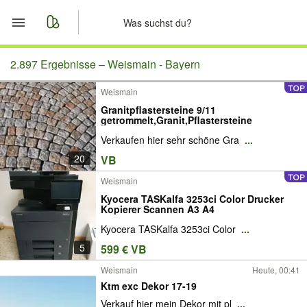
Start
2.897 Ergebnisse –
Weismain - Bayern
Weismain
Merkliste
Granitpflastersteine 9/11
getrommelt,Granit,Pflastersteine
Nachrichten
Verkaufen hier sehr schöne Gra
...
20
VB
Anzeige aufgeben
Weismain
Kyocera TASKalfa 3253ci Color Drucker
Kopierer Scannen A3 A4
Kyocera TASKalfa 3253ci Color
...
5
599 € VB
Weismain
Heute, 00:41
Ktm exc Dekor 17-19
Verkauf hier mein Dekor mit pl
...