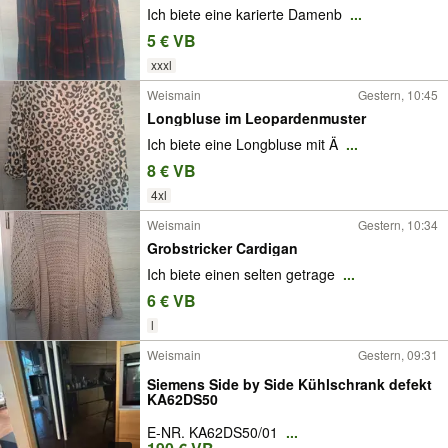
Ich biete eine karierte Damenb
...
5 € VB
xxxl
Weismain
Gestern, 10:45
Longbluse im Leopardenmuster
Ich biete eine Longbluse mit Ä
...
8 € VB
4xl
Weismain
Gestern, 10:34
Grobstricker Cardigan
Ich biete einen selten getrage
...
6 € VB
l
Weismain
Gestern, 09:31
Siemens Side by Side Kühlschrank defekt
KA62DS50
E-NR. KA62DS50/01
...