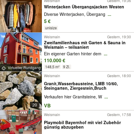
Weismain
Gestern, 19:36
Winterjacken Übergangsjacken Westen
Diverse Winterjacken, Übergang
...
5 €
unisize
Weismain
Gestern, 19:30
Zweifamilienhaus mit Garten & Sauna in
Weismain – teilsaniert
Ein eigener Garten hinter dem
...
110.000 €
148,5 m²
9 Zi.
Virtueller Rundgang
Weismain
Gestern, 18:00
Granit,Wasserbausteine, LMB 10/60,
Steingarten, Ziergestein,Bruch
Verkaufen hier Granitsteine, W
...
20
VB
Weismain
Gestern, 17:58
Playmobil Bayernhof mit viel Zubehör
günstig abzugeben