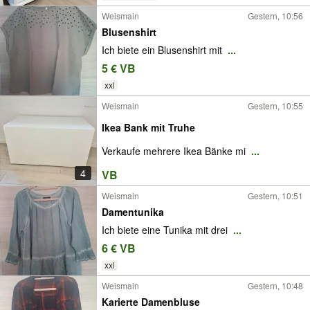
Weismain
Gestern, 10:56
Blusenshirt
Ich biete ein Blusenshirt mit
...
5 € VB
xxl
Weismain
Gestern, 10:55
Ikea Bank mit Truhe
Verkaufe mehrere Ikea Bänke mi
...
4
VB
Weismain
Gestern, 10:51
Damentunika
Ich biete eine Tunika mit drei
...
6 € VB
xxl
Weismain
Gestern, 10:48
Karierte Damenbluse