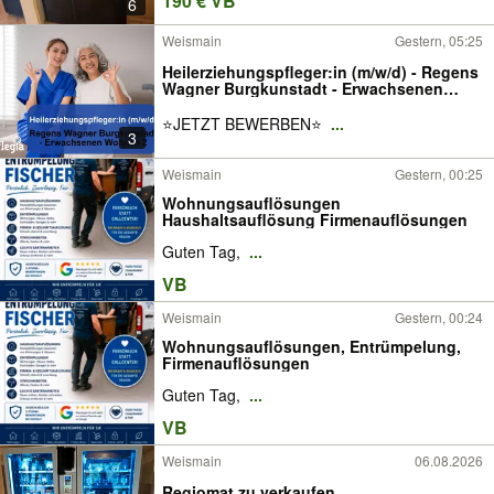
190 € VB
6
Weismain
Gestern, 05:25
Heilerziehungspfleger:in (m/w/d) - Regens
Wagner Burgkunstadt - Erwachsenen
Wohnen 2
⭐️JETZT BEWERBEN⭐️
...
3
Weismain
Gestern, 00:25
Wohnungsauflösungen
Haushaltsauflösung Firmenauflösungen
Guten Tag,
...
VB
Weismain
Gestern, 00:24
Wohnungsauflösungen, Entrümpelung,
Firmenauflösungen
Guten Tag,
...
VB
Weismain
06.08.2026
Regiomat zu verkaufen