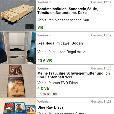
Weismain
Gestern, 13:07
Sandsteinsäulen, Sandstein,Säule,
Torsäulen,Natursteine, Deko
Verkaufen hier sehr schöne San
...
20
VB
Weismain
Gestern, 11:39
Ikea Regal mit zwei Böden
Verkaufe ein Ikea Regal mit 2
...
2
20 € VB
Weismain
Gestern, 11:30
Meine Frau, ihre Schwiegermutter und ich
und Fahrenheit 9/11
Verkaufe zwei DVD Filme
4 € VB
Direkt kaufen
Weismain
Gestern, 11:28
Blue Ray Discs
Verkaufe verschiedene Filme
...