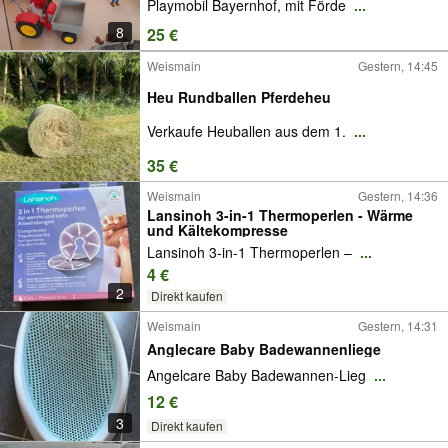
Playmobil Bayernhof, mit Förde
...
8
25 €
Weismain
Gestern, 14:45
Heu Rundballen Pferdeheu
Verkaufe Heuballen aus dem 1.
...
35 €
Weismain
Gestern, 14:36
Lansinoh 3-in-1 Thermoperlen - Wärme
und Kältekompresse
Lansinoh 3-in-1 Thermoperlen –
...
4 €
2
Direkt kaufen
Weismain
Gestern, 14:31
Anglecare Baby Badewannenliege
Angelcare Baby Badewannen-Lieg
...
12 €
3
Direkt kaufen