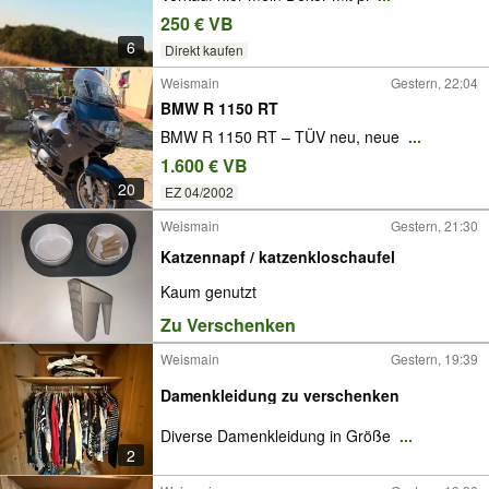
250 € VB
6
Direkt kaufen
Weismain
Gestern, 22:04
BMW R 1150 RT
BMW R 1150 RT – TÜV neu, neue
...
1.600 € VB
20
EZ 04/2002
Weismain
Gestern, 21:30
Katzennapf / katzenkloschaufel
Kaum genutzt
Zu Verschenken
Weismain
Gestern, 19:39
Damenkleidung zu verschenken
Diverse Damenkleidung in Größe
...
2