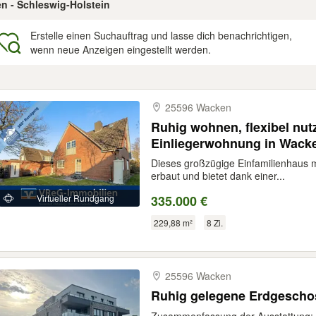
en - Schleswig-Holstein
Erstelle einen Suchauftrag und lasse dich benachrichtigen,
wenn neue Anzeigen eingestellt werden.
gebnisse
25596 Wacken
Ruhig wohnen, flexibel nut
Einliegerwohnung in Wack
Dieses großzügige Einfamilienhaus 
erbaut und bietet dank einer...
Virtueller Rundgang
335.000 €
229,88 m²
8 Zi.
25596 Wacken
Ruhig gelegene Erdgesch