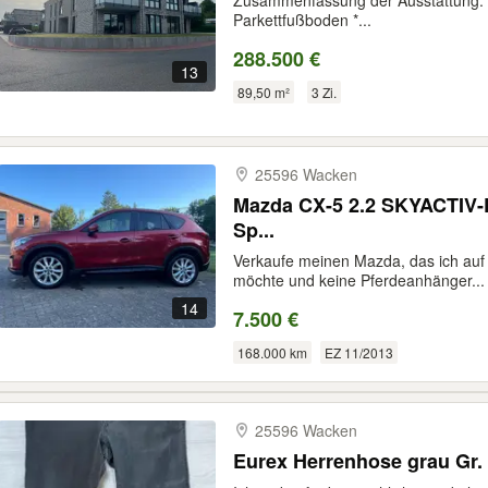
Zusammenfassung der Ausstattung: * F
Parkettfußboden *...
288.500 €
13
89,50 m²
3 Zi.
25596 Wacken
Mazda CX-5 2.2 SKYACTIV-
Sp...
Verkaufe meinen Mazda, das ich auf
möchte und keine Pferdeanhänger...
14
7.500 €
168.000 km
EZ 11/2013
25596 Wacken
Eurex Herrenhose grau Gr.