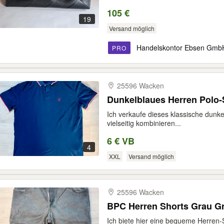
105 €
19
Versand möglich
Handelskontor Ebsen Gmb
PRO
25596 Wacken
Dunkelblaues Herren Polo-S
Ich verkaufe dieses klassische dunkel
vielseitig kombinieren...
6 € VB
4
XXL
Versand möglich
25596 Wacken
BPC Herren Shorts Grau Gr
Ich biete hier eine bequeme Herren-