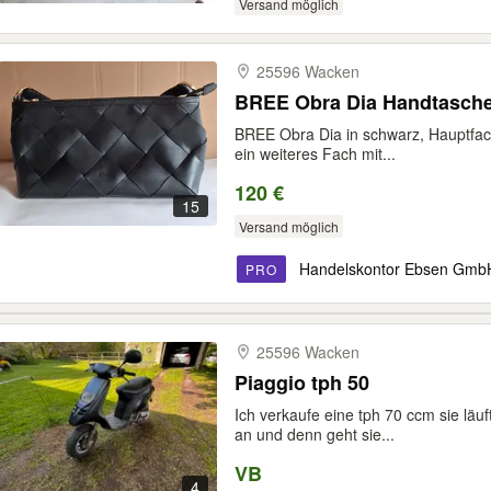
Versand möglich
25596 Wacken
BREE Obra Dia Handtasche
BREE Obra Dia in schwarz, Hauptfac
ein weiteres Fach mit...
120 €
15
Versand möglich
Handelskontor Ebsen Gmb
PRO
25596 Wacken
Piaggio tph 50
Ich verkaufe eine tph 70 ccm sie läuft
an und denn geht sie...
VB
4