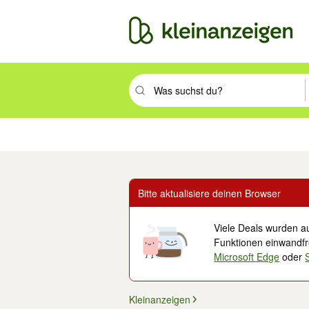
Suchbegriff eingeben. Eingabetaste drüc
Immobilien
Mode & Beauty
Auto, Rad & Boot
Haus & Garten
Jobs
Elek
Bitte aktualisiere deinen Browser
Viele Deals wurden au
Funktionen einwandfre
Microsoft Edge
oder
Kleinanzeigen