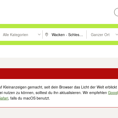
Alle Kategorien
Ganzer Ort
ken um zu suchen, oder Vorschläge mit den Pfeiltasten nach oben/unt
PLZ oder Ort eingeben. Eingabetaste drücke
Suche im Umkreis 
tronik
Familie, Kind & Baby
Haustiere
Freizeit, Hobby & Nachbarschaft
f Kleinanzeigen gemacht, seit dein Browser das Licht der Welt erblickt 
i nutzen zu können, solltest du ihn aktualisieren. Wir empfehlen
Goog
Safari
, falls du macOS benutzt.