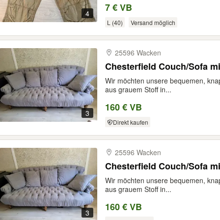
7 € VB
4
L (40)
Versand möglich
25596 Wacken
Chesterfield Couch/Sofa m
Wir möchten unsere bequemen, kna
aus grauem Stoff in...
160 € VB
3
Direkt kaufen
25596 Wacken
Chesterfield Couch/Sofa m
Wir möchten unsere bequemen, kna
aus grauem Stoff in...
160 € VB
3