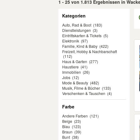
1 - 25 von 1.813 Ergebnissen in Wack
Filter
Kategorien
Auto, Rad & Boot
(183)
Dienstleistungen
(3)
Eintrittskarten & Tickets
(5)
Elektronik
(97)
Er
Familie, Kind & Baby
(422)
Freizeit, Hobby & Nachbarschaft
(112)
Haus & Garten
(277)
Haustiere
(41)
Immobilien
(26)
Jobs
(12)
Mode & Beauty
(482)
Musik, Filme & Bücher
(133)
Verschenken & Tauschen
(4)
Farbe
Andere Farben
(121)
Beige
(23)
Blau
(123)
Braun
(39)
Bunt
(38)