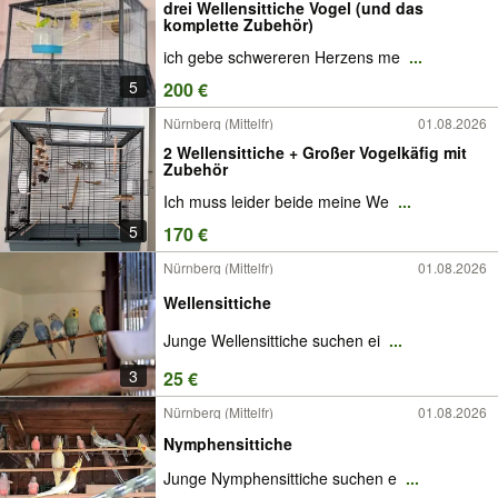
drei Wellensittiche Vogel (und das
komplette Zubehör)
ich gebe schwereren Herzens me
...
5
200 €
Nürnberg (Mittelfr)
01.08.2026
2 Wellensittiche + Großer Vogelkäfig mit
Zubehör
Ich muss leider beide meine We
...
5
170 €
Nürnberg (Mittelfr)
01.08.2026
Wellensittiche
Junge Wellensittiche suchen ei
...
3
25 €
Nürnberg (Mittelfr)
01.08.2026
Nymphensittiche
Junge Nymphensittiche suchen e
...