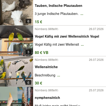
Tauben, Indische Pfautauben
3 junge Indische Pfautauben.
...
6
15 €
Nürnberg (Mittelfr)
26.07.2026
Vogel Käfig mit zwei Wellensittich Vogel
Vogel Käfig mit zwei Wellensit
...
3
80 € VB
Nürnberg (Mittelfr)
26.07.2026
Wellensittiche
Beschreibung
...
6
30 €
Nürnberg (Mittelfr)
25.07.2026
nymphensittich
Muß leider mein gelibt Vogel v
...