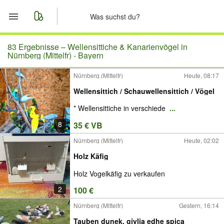
Start
83 Ergebnisse –
Wellensittiche & Kanarienvögel in
Nürnberg (Mittelfr) - Bayern
Merkliste
Nürnberg (Mittelfr)
Heute, 08:17
Wellensittich / Schauwellensittich / Vögel
Nachrichten
* Wellensittiche in verschiede
...
Anzeige aufgeben
8
35 € VB
Nürnberg (Mittelfr)
Heute, 02:02
Holz Käfig
Holz Vogelkäfig zu verkaufen
2
100 €
Nürnberg (Mittelfr)
Gestern, 16:14
Tauben dunek, gjylia edhe spica