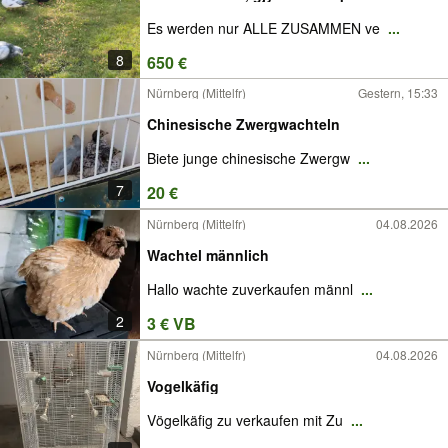
Es werden nur ALLE ZUSAMMEN ve
...
8
650 €
Nürnberg (Mittelfr)
Gestern, 15:33
Chinesische Zwergwachteln
Biete junge chinesische Zwergw
...
7
20 €
Nürnberg (Mittelfr)
04.08.2026
Wachtel männlich
Hallo wachte zuverkaufen männl
...
2
3 € VB
Nürnberg (Mittelfr)
04.08.2026
Vogelkäfig
Vögelkäfig zu verkaufen mit Zu
...