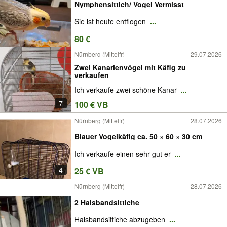
Nymphensittich/ Vogel Vermisst
Sie ist heute entflogen
...
80 €
Nürnberg (Mittelfr)
29.07.2026
Zwei Kanarienvögel mit Käfig zu
verkaufen
Ich verkaufe zwei schöne Kanar
...
7
100 € VB
Nürnberg (Mittelfr)
28.07.2026
Blauer Vogelkäfig ca. 50 × 60 × 30 cm
Ich verkaufe einen sehr gut er
...
4
25 € VB
Nürnberg (Mittelfr)
28.07.2026
2 Halsbandsittiche
Halsbandsittiche abzugeben
...