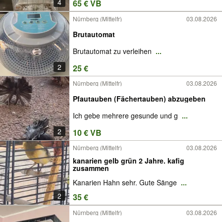
4
65 € VB
Nürnberg (Mittelfr)
03.08.2026
Brutautomat
Brutautomat zu verleihen
...
2
25 €
Nürnberg (Mittelfr)
03.08.2026
Pfautauben (Fächertauben) abzugeben
Ich gebe mehrere gesunde und g
...
2
10 € VB
Nürnberg (Mittelfr)
03.08.2026
kanarien gelb grün 2 Jahre. kafig
zusammen
Kanarien Hahn sehr. Gute Sänge
...
2
35 €
Nürnberg (Mittelfr)
03.08.2026