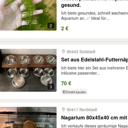
gesund.
Ich biete gesundes, schnell wachse
Aquarium an. ✅ Ideal für...
2
2 €
90443 Südstadt
Set aus Edelstahl-Futternä
Ich biete hier ein Set aus mehreren 
inklusive passender...
70 €
3
Direkt kaufen
90411 Nordstadt
Nagarium 80x45x40 cm mit
Ich verkaufe dieses geräumige Nagar