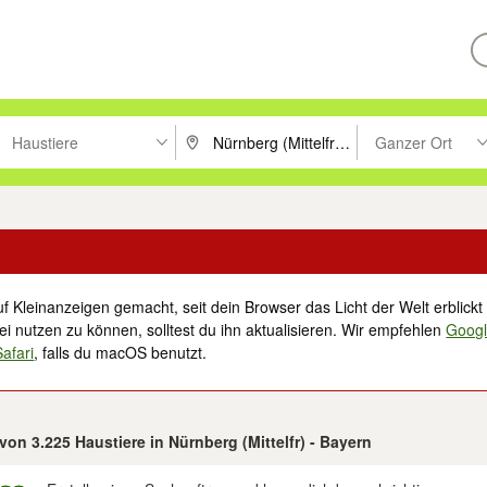
Haustiere
Ganzer Ort
ken um zu suchen, oder Vorschläge mit den Pfeiltasten nach oben/unt
PLZ oder Ort eingeben. Eingabetaste drücke
Suche im Umkreis 
f Kleinanzeigen gemacht, seit dein Browser das Licht der Welt erblickt 
i nutzen zu können, solltest du ihn aktualisieren. Wir empfehlen
Goog
Safari
, falls du macOS benutzt.
 von 3.225 Haustiere in Nürnberg (Mittelfr) - Bayern