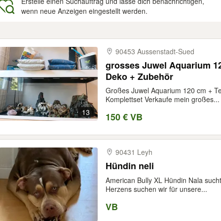
Erstelle einen Suchauftrag und lasse dich benachrichtigen,
wenn neue Anzeigen eingestellt werden.
gebnisse
90453 Aussenstadt-​Sued
grosses Juwel Aquarium 12
Deko + Zubehör
Großes Juwel Aquarium 120 cm + Te
Komplettset Verkaufe mein großes...
13
150 € VB
90431 Leyh
Hündin neli
American Bully XL Hündin Nala such
Herzens suchen wir für unsere...
VB