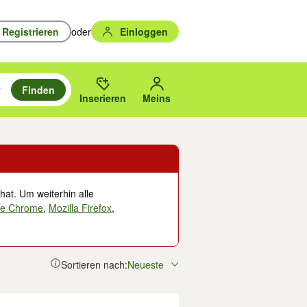
Registrieren
oder
Einloggen
Finden
en durchsuchen und mit Eingabetaste auswählen.
n um zu suchen, oder Vorschläge mit den Pfeiltasten nach oben/unten
des gewählten Orts oder PLZ.
Inserieren
Meins
hat. Um weiterhin alle
le Chrome
,
Mozilla Firefox
,
Sortieren nach:
Neueste