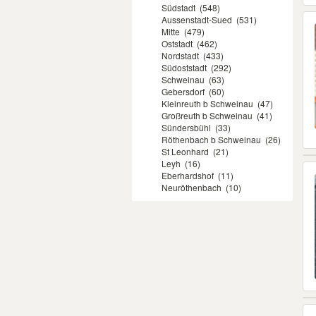
Südstadt
(548)
Aussenstadt-Sued
(531)
Mitte
(479)
Oststadt
(462)
Nordstadt
(433)
Südoststadt
(292)
Schweinau
(63)
Gebersdorf
(60)
Kleinreuth b Schweinau
(47)
Großreuth b Schweinau
(41)
Sündersbühl
(33)
Röthenbach b Schweinau
(26)
St Leonhard
(21)
Leyh
(16)
Eberhardshof
(11)
Neuröthenbach
(10)