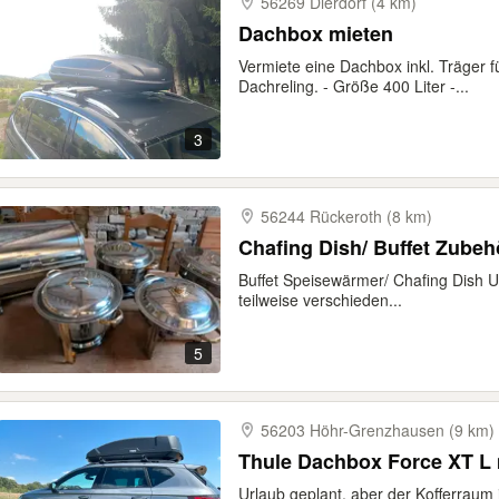
56269 Dierdorf (4 km)
Dachbox mieten
Vermiete eine Dachbox inkl. Träger 
Dachreling. - Größe 400 Liter -...
3
56244 Rückeroth (8 km)
Chafing Dish/ Buffet Zubeh
Buffet Speisewärmer/ Chafing Dish 
teilweise verschieden...
5
56203 Höhr-​Grenzhausen (9 km)
Thule Dachbox Force XT L 
Urlaub geplant, aber der Kofferraum i