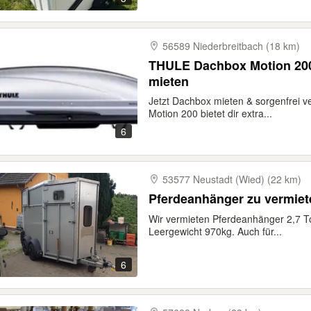
56589 Niederbreitbach (18 km)
THULE Dachbox Motion 200 
mieten
Jetzt Dachbox mieten & sorgenfrei v
Motion 200 bietet dir extra...
6
53577 Neustadt (Wied) (22 km)
Pferdeanhänger zu vermiet
Wir vermieten Pferdeanhänger 2,7 T
Leergewicht 970kg. Auch für...
6