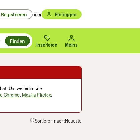
Registrieren
oder
Einloggen
Finden
en durchsuchen und mit Eingabetaste auswählen.
n um zu suchen, oder Vorschläge mit den Pfeiltasten nach oben/unten
des gewählten Orts oder PLZ.
Inserieren
Meins
hat. Um weiterhin alle
le Chrome
,
Mozilla Firefox
,
Sortieren nach:
Neueste