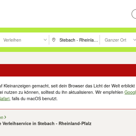
Verleihen
Ganzer Ort
ken um zu suchen, oder Vorschläge mit den Pfeiltasten nach oben/unt
PLZ oder Ort eingeben. Eingabetaste drücke
Suche im Umkreis 
f Kleinanzeigen gemacht, seit dein Browser das Licht der Welt erblickt 
i nutzen zu können, solltest du ihn aktualisieren. Wir empfehlen
Goog
Safari
, falls du macOS benutzt.
en
 Verleihservice in Stebach - Rheinland-Pfalz