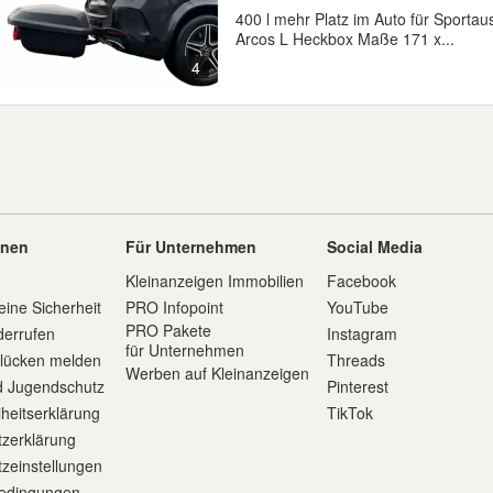
400 l mehr Platz im Auto für Sport
Arcos L Heckbox Maße 171 x...
4
onen
Für Unternehmen
Social Media
Kleinanzeigen Immobilien
Facebook
eine Sicherheit
PRO Infopoint
YouTube
PRO Pakete
derrufen
Instagram
für Unternehmen
slücken melden
Threads
Werben auf Kleinanzeigen
d Jugendschutz
Pinterest
iheitserklärung
TikTok
zerklärung
zeinstellungen
edingungen