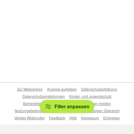
Zur Webversion
Anzeige aufgeben
Datenschutzerklärung
Datenschutzeinstellungen
Kinder- und Jugendschutz
Barrierefreiheitserklärung
Sicherheitslücken melden
Filter anpassen
Nutzungsbedingungen
Beliebte Suchen
Anzeigen Übersicht
Vertrag Widerrufen
Feedback
Hilfe
Impressum
Einloggen