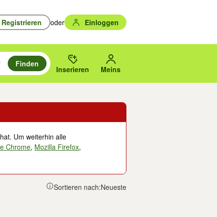
Registrieren
oder
Einloggen
Finden
en durchsuchen und mit Eingabetaste auswählen.
n um zu suchen, oder Vorschläge mit den Pfeiltasten nach oben/unten
des gewählten Orts oder PLZ.
Inserieren
Meins
hat. Um weiterhin alle
le Chrome
,
Mozilla Firefox
,
Sortieren nach:
Neueste