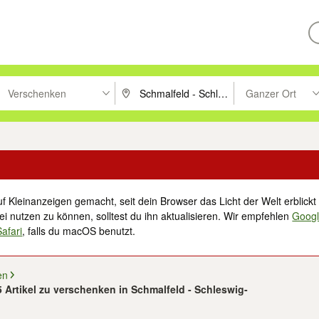
Verschenken
Ganzer Ort
ken um zu suchen, oder Vorschläge mit den Pfeiltasten nach oben/unt
PLZ oder Ort eingeben. Eingabetaste drücke
Suche im Umkreis 
f Kleinanzeigen gemacht, seit dein Browser das Licht der Welt erblickt 
i nutzen zu können, solltest du ihn aktualisieren. Wir empfehlen
Goog
Safari
, falls du macOS benutzt.
en
 5 Artikel zu verschenken in Schmalfeld - Schleswig-