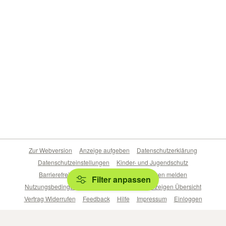
Zur Webversion
Anzeige aufgeben
Datenschutzerklärung
Datenschutzeinstellungen
Kinder- und Jugendschutz
Barrierefreiheitserklärung
Sicherheitslücken melden
Filter anpassen
Nutzungsbedingungen
Beliebte Suchen
Anzeigen Übersicht
Vertrag Widerrufen
Feedback
Hilfe
Impressum
Einloggen