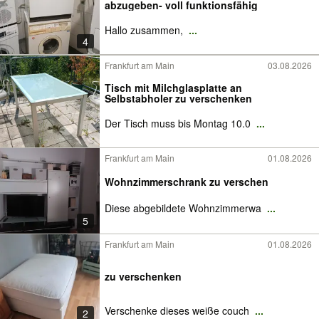
abzugeben- voll funktionsfähig
​Hallo zusammen,
...
4
Frankfurt am Main
03.08.2026
Tisch mit Milchglasplatte an
Selbstabholer zu verschenken
Der Tisch muss bis Montag 10.0
...
Frankfurt am Main
01.08.2026
Wohnzimmerschrank zu verschen
Diese abgebildete Wohnzimmerwa
...
5
Frankfurt am Main
01.08.2026
zu verschenken
Verschenke dieses weiße couch
...
2