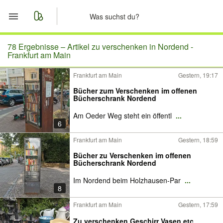
Start
78 Ergebnisse –
Artikel zu verschenken in Nordend -
Frankfurt am Main
Merkliste
Frankfurt am Main
Gestern, 19:17
Bücher zum Verschenken im offenen
Nachrichten
Bücherschrank Nordend
Am Oeder Weg steht ein öffentl
...
Anzeige aufgeben
6
Frankfurt am Main
Gestern, 18:59
Bücher zu Verschenken im offenen
Bücherschrank Nordend
Im Nordend beim Holzhausen-Par
...
8
Frankfurt am Main
Gestern, 17:59
Zu verschenken Geschirr Vasen etc