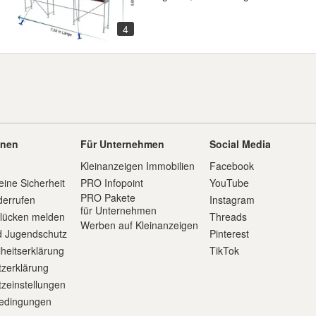
4
onen
Für Unternehmen
Social Media
Kleinanzeigen Immobilien
Facebook
eine Sicherheit
PRO Infopoint
YouTube
PRO Pakete
derrufen
Instagram
für Unternehmen
slücken melden
Threads
Werben auf Kleinanzeigen
d Jugendschutz
Pinterest
iheitserklärung
TikTok
zerklärung
zeinstellungen
edingungen