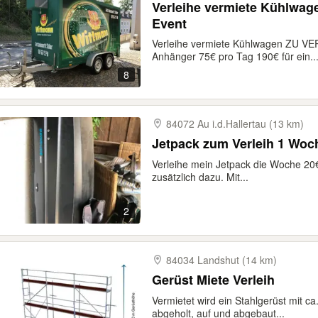
Verleihe vermiete Kühlwag
Event
Verleihe vermiete Kühlwagen ZU V
Anhänger 75€ pro Tag 190€ für ein..
8
84072 Au i.d.Hallertau (13 km)
Jetpack zum Verleih 1 Woch
Verleihe mein Jetpack die Woche 2
zusätzlich dazu. Mit...
2
84034 Landshut (14 km)
Gerüst Miete Verleih
Vermietet wird ein Stahlgerüst mit c
abgeholt, auf und abgebaut...