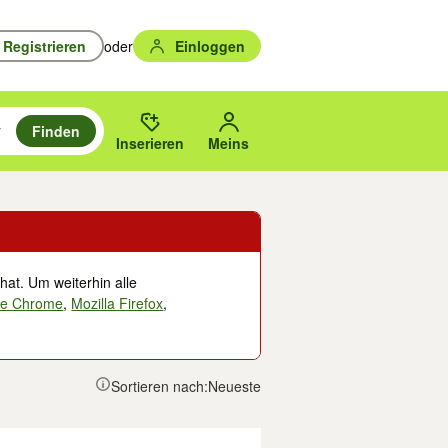
Registrieren
oder
Einloggen
Finden
en durchsuchen und mit Eingabetaste auswählen.
n um zu suchen, oder Vorschläge mit den Pfeiltasten nach oben/unten
des gewählten Orts oder PLZ.
Inserieren
Meins
hat. Um weiterhin alle
le Chrome
,
Mozilla Firefox
,
Sortieren nach:
Neueste