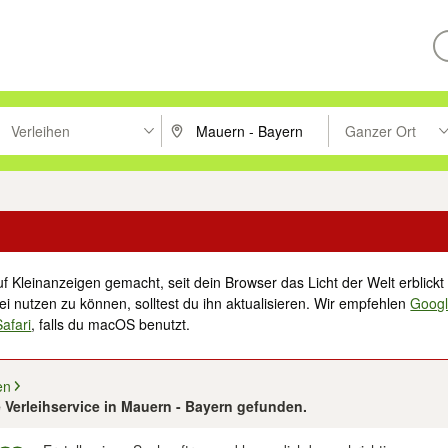
Verleihen
Ganzer Ort
ken um zu suchen, oder Vorschläge mit den Pfeiltasten nach oben/unt
PLZ oder Ort eingeben. Eingabetaste drücke
Suche im Umkreis 
f Kleinanzeigen gemacht, seit dein Browser das Licht der Welt erblickt 
i nutzen zu können, solltest du ihn aktualisieren. Wir empfehlen
Goog
Safari
, falls du macOS benutzt.
en
 Verleihservice in Mauern - Bayern gefunden.