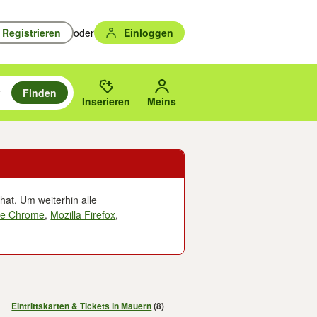
Registrieren
oder
Einloggen
Finden
en durchsuchen und mit Eingabetaste auswählen.
n um zu suchen, oder Vorschläge mit den Pfeiltasten nach oben/unten
des gewählten Orts oder PLZ.
Inserieren
Meins
hat. Um weiterhin alle
le Chrome
,
Mozilla Firefox
,
Eintrittskarten & Tickets in Mauern
(8)