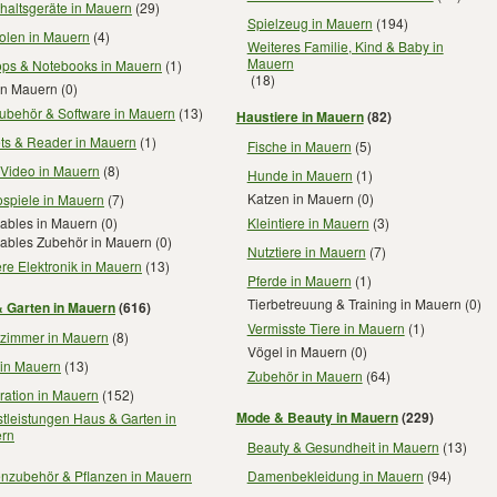
haltsgeräte in Mauern
(29)
Spielzeug in Mauern
(194)
olen in Mauern
(4)
Weiteres Familie, Kind & Baby in
Mauern
ops & Notebooks in Mauern
(1)
(18)
in Mauern
(0)
ubehör & Software in Mauern
(13)
Haustiere in Mauern
(82)
ets & Reader in Mauern
(1)
Fische in Mauern
(5)
 Video in Mauern
(8)
Hunde in Mauern
(1)
Katzen in Mauern
(0)
ospiele in Mauern
(7)
Kleintiere in Mauern
(3)
ables in Mauern
(0)
ables Zubehör in Mauern
(0)
Nutztiere in Mauern
(7)
re Elektronik in Mauern
(13)
Pferde in Mauern
(1)
Tierbetreuung & Training in Mauern
(0)
 Garten in Mauern
(616)
Vermisste Tiere in Mauern
(1)
zimmer in Mauern
(8)
Vögel in Mauern
(0)
 in Mauern
(13)
Zubehör in Mauern
(64)
ration in Mauern
(152)
Mode & Beauty in Mauern
(229)
tleistungen Haus & Garten in
rn
Beauty & Gesundheit in Mauern
(13)
enzubehör & Pflanzen in Mauern
Damenbekleidung in Mauern
(94)