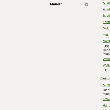
Auto
Mauern
Autot
Boot
Fahr
Motor
Motor
Nutz
(19)
Repar
Maue
Wohn
Weite
(1)
Elektr
Audio
Diens
Maue
Foto
Hand