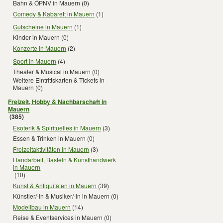
Bahn & ÖPNV in Mauern
(0)
Comedy & Kabarett in Mauern
(1)
Gutscheine in Mauern
(1)
Kinder in Mauern
(0)
Konzerte in Mauern
(2)
Sport in Mauern
(4)
Theater & Musical in Mauern
(0)
Weitere Eintrittskarten & Tickets in
Mauern
(0)
Freizeit, Hobby & Nachbarschaft in
Mauern
(385)
Esoterik & Spirituelles in Mauern
(3)
Essen & Trinken in Mauern
(0)
Freizeitaktivitäten in Mauern
(3)
Handarbeit, Basteln & Kunsthandwerk
in Mauern
(10)
Kunst & Antiquitäten in Mauern
(39)
Künstler/-in & Musiker/-in in Mauern
(0)
Modellbau in Mauern
(14)
Reise & Eventservices in Mauern
(0)