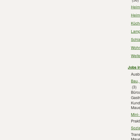
Heimt
Heim
Küch
Lamp
Schl
Wohn
Weit
Jobs i
Ausb
Bau,
(3)
Büroa
Gast
Kunde
Maue
Mini
Prakt
Sozia
Trans
Maue