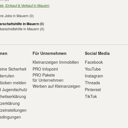
ieb, Einkauf & Verkauf in Mauern
ere Jobs in Mauern
(0)
rschaftshilfe in Mauern
(0)
arschaftshilfe in Mauern
(0)
onen
Für Unternehmen
Social Media
Kleinanzeigen Immobilien
Facebook
eine Sicherheit
PRO Infopoint
YouTube
PRO Pakete
derrufen
Instagram
für Unternehmen
slücken melden
Threads
Werben auf Kleinanzeigen
d Jugendschutz
Pinterest
iheitserklärung
TikTok
zerklärung
zeinstellungen
edingungen
m