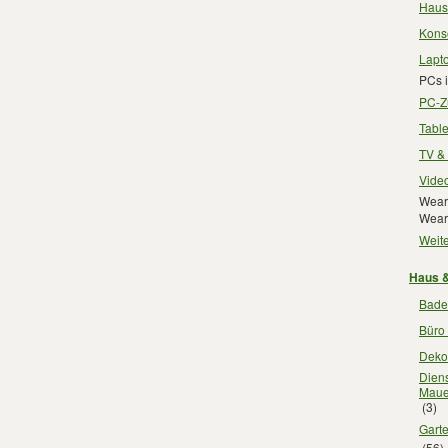
Haus
Kons
Lapt
PCs 
PC-Z
Tabl
TV &
Vide
Wear
Wear
Weite
Haus &
Bade
Büro
Deko
Diens
Maue
(3)
Gart
(56)