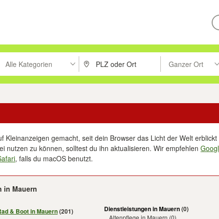
Alle Kategorien
Ganzer Ort
ken um zu suchen, oder Vorschläge mit den Pfeiltasten nach oben/unt
PLZ oder Ort eingeben. Eingabetaste drücke
Suche im Umkreis 
f Kleinanzeigen gemacht, seit dein Browser das Licht der Welt erblickt 
i nutzen zu können, solltest du ihn aktualisieren. Wir empfehlen
Goog
Safari
, falls du macOS benutzt.
n in Mauern
Dienstleistungen in Mauern
(0)
Rad & Boot in Mauern
(201)
Altenpflege in Mauern
(0)