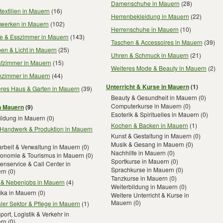
Damenschuhe in Mauern
(28)
extilien in Mauern
(16)
Herrenbekleidung in Mauern
(22)
werken in Mauern
(102)
Herrenschuhe in Mauern
(10)
e & Esszimmer in Mauern
(143)
Taschen & Accessoires in Mauern
(39)
en & Licht in Mauern
(25)
Uhren & Schmuck in Mauern
(21)
afzimmer in Mauern
(15)
Weiteres Mode & Beauty in Mauern
(2)
zimmer in Mauern
(44)
Unterricht & Kurse in Mauern
(1)
eres Haus & Garten in Mauern
(39)
Beauty & Gesundheit in Mauern
(0)
Computerkurse in Mauern
(0)
n Mauern
(9)
Esoterik & Spirituelles in Mauern
(0)
ildung in Mauern
(0)
Kochen & Backen in Mauern
(1)
 Handwerk & Produktion in Mauern
Kunst & Gestaltung in Mauern
(0)
Musik & Gesang in Mauern
(0)
rbeit & Verwaltung in Mauern
(0)
Nachhilfe in Mauern
(0)
ronomie & Tourismus in Mauern
(0)
Sportkurse in Mauern
(0)
nservice & Call Center in
Sprachkurse in Mauern
(0)
rn
(0)
Tanzkurse in Mauern
(0)
- & Nebenjobs in Mauern
(4)
Weiterbildung in Mauern
(0)
ika in Mauern
(0)
Weitere Unterricht & Kurse in
Mauern
(0)
ler Sektor & Pflege in Mauern
(1)
port, Logistik & Verkehr in
rn
(0)