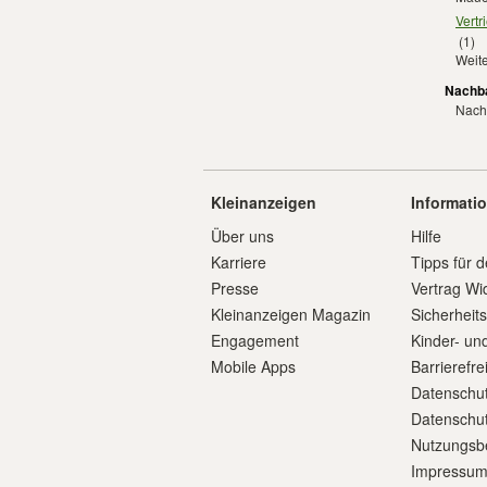
Vertr
(1)
Weit
Nachba
Nachb
Kleinanzeigen
Informati
Über uns
Hilfe
Karriere
Tipps für d
Presse
Vertrag Wi
Kleinanzeigen Magazin
Sicherheit
Engagement
Kinder- un
Mobile Apps
Barrierefre
Datenschut
Datenschut
Nutzungsb
Impressu