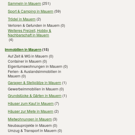
Sammeln in Mauern
(251)
Sport & Camping in Mauern
(59)
Trödel in Mauern
(2)
Verloren & Gefunden in Mauern
(0)
Weiteres Freizeit, Hobby &
Nachbarschaft in Mauern
(4)
Immobilien in Mauern
(15)
Auf Zeit & WG in Mauern
(0)
Container in Mauern
(0)
Eigentumswohnungen in Mauern
(0)
Ferien- & Auslandsimmobilien in
Mauern
(0)
Garagen & Stellplätze in Mauern
(1)
Gewerbeimmobilien in Mauern
(0)
Grundstücke & Gärten in Mauern
(1)
Häuser zum Kauf in Mauern
(7)
Häuser zur Miete in Mauern
(2)
Mietwohnungen in Mauern
(3)
Neubauprojekte in Mauern
(0)
Umzug & Transport in Mauern
(0)