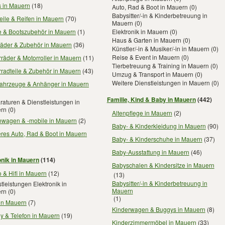
s in Mauern
(18)
Auto, Rad & Boot in Mauern
(0)
Babysitter/-in & Kinderbetreuung in
eile & Reifen in Mauern
(70)
Mauern
(0)
e & Bootszubehör in Mauern
(1)
Elektronik in Mauern
(0)
Haus & Garten in Mauern
(0)
räder & Zubehör in Mauern
(36)
Künstler/-in & Musiker/-in in Mauern
(0)
Reise & Event in Mauern
(0)
räder & Motorroller in Mauern
(11)
Tierbetreuung & Training in Mauern
(0)
radteile & Zubehör in Mauern
(43)
Umzug & Transport in Mauern
(0)
Weitere Dienstleistungen in Mauern
(0)
fahrzeuge & Anhänger in Mauern
Familie, Kind & Baby in Mauern
(442)
aturen & Dienstleistungen in
rn
(0)
Altenpflege in Mauern
(2)
wagen & -mobile in Mauern
(2)
Baby- & Kinderkleidung in Mauern
(90)
res Auto, Rad & Boot in Mauern
Baby- & Kinderschuhe in Mauern
(37)
Baby-Ausstattung in Mauern
(46)
onik in Mauern
(114)
Babyschalen & Kindersitze in Mauern
 & Hifi in Mauern
(12)
(13)
Babysitter/-in & Kinderbetreuung in
tleistungen Elektronik in
Mauern
rn
(0)
(1)
 in Mauern
(7)
Kinderwagen & Buggys in Mauern
(8)
y & Telefon in Mauern
(19)
Kinderzimmermöbel in Mauern
(33)