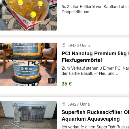
5x 2 Liter Frittieröl von Kaufland a
Doppelfritteuse...
59425 Unna
PCI Nanofug Premium 5kg 
Flexfugenmörtel
Zum Verkauf stehen 3 Eimer PCI Na
der Farbe Basalt. ✅ Neu und...
3
35 €
59427 Unna
Superfish Rucksackfilter 
Aquarium Aquascaping
Ich verkaufe einen SuperFish Rucksac