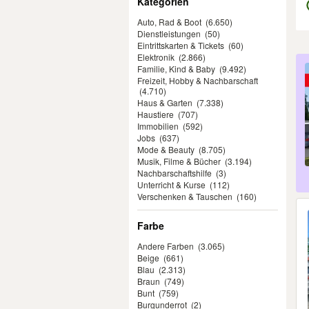
Kategorien
Auto, Rad & Boot
(6.650)
Dienstleistungen
(50)
Eintrittskarten & Tickets
(60)
Elektronik
(2.866)
Er
Familie, Kind & Baby
(9.492)
Freizeit, Hobby & Nachbarschaft
(4.710)
Haus & Garten
(7.338)
Haustiere
(707)
Immobilien
(592)
Jobs
(637)
Mode & Beauty
(8.705)
Musik, Filme & Bücher
(3.194)
Nachbarschaftshilfe
(3)
Unterricht & Kurse
(112)
Verschenken & Tauschen
(160)
Farbe
Andere Farben
(3.065)
Beige
(661)
Blau
(2.313)
Braun
(749)
Bunt
(759)
Burgunderrot
(2)