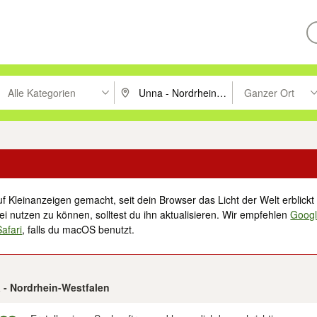
Alle Kategorien
Ganzer Ort
ken um zu suchen, oder Vorschläge mit den Pfeiltasten nach oben/unt
PLZ oder Ort eingeben. Eingabetaste drücke
Suche im Umkreis 
f Kleinanzeigen gemacht, seit dein Browser das Licht der Welt erblickt 
i nutzen zu können, solltest du ihn aktualisieren. Wir empfehlen
Goog
Safari
, falls du macOS benutzt.
 - Nordrhein-Westfalen