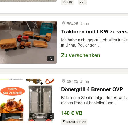
121 m²
5 Zi.
59425 Unna
Traktoren und LKW zu ver
Ich habe nicht geprüft, ob alles funkt
in Unna, Peukinger...
Zu verschenken
6
59425 Unna
Dönergrill 4 Brenner OVP
Bitte lesen Sie die folgenden Anweis
dieses Produkt bestellen und...
140 € VB
3
Direkt kaufen