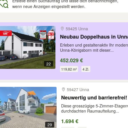
Erstelle einen Suchauftrag und lasse dich benachrichtigen,
wenn neue Anzeigen eingestellt werden.
gebnisse
59425 Unna
Neubau Doppelhaus in Unn
Erleben und gestaltenaktiv Ihr mode
Unna-Königsborn mit dieser...
452.029 €
22
119,82 m²
4 Zi.
59427 Unna
Neuwertig und barrierefrei!
Diese grosszügige 5-Zimmer-Etagen
durchdachten Raumaufteilung...
1.694 €
29