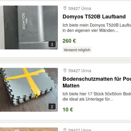
59427 Unna
Domyos T520B Laufband
Ich biete mein Domyos T520B Laufban
in den eigenen vier Wänden...
260 €
3
Versand möglich
59427 Unna
Bodenschutzmatten für Po
Matten
Ich biete hier 17 Stück 50x50cm B
die ideal als Unterlage für...
2
10 €
59427 Unna