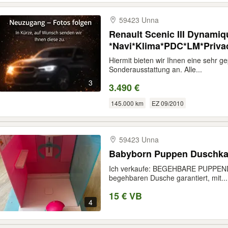
59423 Unna
Renault Scenic III Dynamiq
*Navi*Klima*PDC*LM*Priva
Hiermit bieten wir Ihnen eine sehr g
Sonderausstattung an. Alle...
3
3.490 €
145.000 km
EZ 09/2010
59423 Unna
Babyborn Puppen Duschka
Ich verkaufe: BEGEHBARE PUPPENDU
begehbaren Dusche garantiert, mit...
15 € VB
4