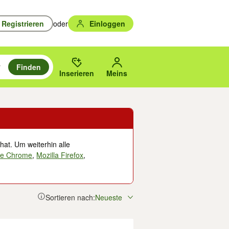
Registrieren
oder
Einloggen
Finden
en durchsuchen und mit Eingabetaste auswählen.
n um zu suchen, oder Vorschläge mit den Pfeiltasten nach oben/unten
des gewählten Orts oder PLZ.
Inserieren
Meins
hat. Um weiterhin alle
le Chrome
,
Mozilla Firefox
,
Sortieren nach:
Neueste