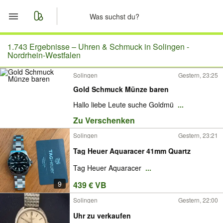
Start
1.743 Ergebnisse –
Uhren & Schmuck in Solingen -
Nordrhein-Westfalen
Merkliste
Solingen
Gestern, 23:25
Gold Schmuck Münze baren
Nachrichten
Hallo liebe Leute suche Goldmü
...
Anzeige aufgeben
Zu Verschenken
Solingen
Gestern, 23:21
Tag Heuer Aquaracer 41mm Quartz
Tag Heuer Aquaracer
...
9
439 € VB
Solingen
Gestern, 22:00
Uhr zu verkaufen