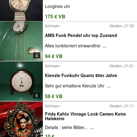
Longines uhr
175 € VB
Solingen
Gestern, 21:30
AMS Funk Pendel uhr top Zustand
Alles funktioniert einwandfrei
...
4
94 € VB
Solingen
Gestern, 21:21
Kienzle Funkuhr Quartz 80er Jahre
Sehr gut erhaltene Kienzle Uhr
...
5
59 € VB
Solingen
Gestern, 21:11
Frida Kahlo Vintage Look Cameo Kette
Halskette
Details : siehe Bilder...
...
2
10 €