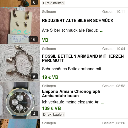
6
Direkt kaufen
Solingen
Gestern, 10:11
REDUZIERT ALTE SILBER SCHMÜCK
Alte Silber schmück alle Reduz
...
16
VB
Solingen
Gestern, 10:04
FOSSIL BETTELN ARMBAND MIT HERZEN
PERLMUTT
Sehr schönes Bettelarmband mit
...
6
19 € VB
Solingen
Gestern, 08:52
Emporio Armani Chronograph
Armbanduhr braun
Ich verkaufe meine elegante Ar
...
139 € VB
4
Direkt kaufen
Solingen
Gestern, 08:26