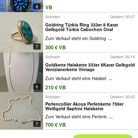
8
VB
Solingen
Gestern, 00:57
Goldring Türkis Ring 333er 8 Karat
Gelbgold Türkis Cabochon Oval
Zum Verkauf steht ein Goldring
...
7
300 € VB
Solingen
Gestern, 00:14
Goldkette Halskette 333er 8Karat Gelbgold
Venizianerkette Vintage
Zum Verkauf steht eine Halsket
...
6
210 € VB
Solingen
Gestern, 00:02
Perlencollier Akoya Perlenkette 750er
Weißgold Saphire Halskette
Zum Verkauf steht eine Perlenk
...
7
700 € VB