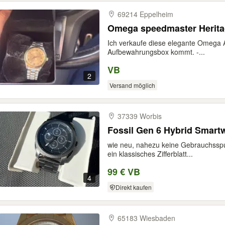
69214 Eppelheim
Omega speedmaster Herit
Ich verkaufe diese elegante Omega 
Aufbewahrungsbox kommt. -...
VB
2
Versand möglich
37339 Worbis
Fossil Gen 6 Hybrid Smart
wie neu, nahezu keine Gebrauchsspur
ein klassisches Zifferblatt...
99 € VB
4
Direkt kaufen
65183 Wiesbaden