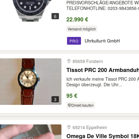
PREISVORSCHLÄGE/ANGEBOTE W
TELEFONHOTLINE: 0203-9843856-0 
6
22.990 €
Versand möglich
Uhrkultur® GmbH
PRO
85659 Forstern
Tissot PRC 200 Armbandu
Ich verkaufe meine Tissot PRC 200 A
Design überzeugt. Die Uhr...
95 €
3
Direkt kaufen
69214 Eppelheim
Omega De Ville Symbol 18