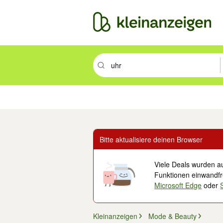
Suchbegriff eingeben. Eingabetaste drüc
Immobilien
Mode & Beauty
Auto, Rad & Boot
Haus & Garten
Jobs
Elek
Bitte aktualisiere deinen Browser
Viele Deals wurden au
Funktionen einwandfre
Microsoft Edge
oder
Kleinanzeigen
Mode & Beauty