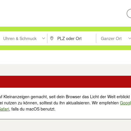
Uhren & Schmuck
Ganzer Ort
ken um zu suchen, oder Vorschläge mit den Pfeiltasten nach oben/unt
PLZ oder Ort eingeben. Eingabetaste drücke
Suche im Umkreis 
tronik
Familie, Kind & Baby
Haustiere
Freizeit, Hobby & Nachbarschaft
f Kleinanzeigen gemacht, seit dein Browser das Licht der Welt erblickt 
i nutzen zu können, solltest du ihn aktualisieren. Wir empfehlen
Goog
Safari
, falls du macOS benutzt.