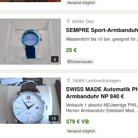
Versand möglich
65582 Diez
SEMPRE Sport-Armbanduh
Wasserdicht bis 10 bar, geeignet für 
20 €
4
Direkt kaufen
18069 Lambrechtshagen
SWISS MADE Automatik PH
Armbanduhr NP 840 €
Verkaufe 1 absolut NEUwertige PH
Herren Armbanduhr Edelstahl Mod...
15
379 € VB
Versand möglich