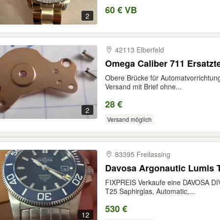
60 € VB
2
42113 Elberfeld
Omega Caliber 711 Ersatzte
Obere Brücke für Automatvorrichtun
Versand mit Brief ohne...
28 €
2
Versand möglich
83395 Freilassing
Davosa Argonautic Lumis 
FIXPREIS Verkaufe eine DAVOSA DIV
T25 Saphirglas, Automatic,...
530 €
12