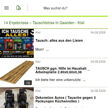
Start
14 Ergebnisse –
Tauschbörse in Gaarden - Kiel
Kiel
04.08.2026
Merkliste
Tausch: alles aus den Listen
Nachrichten
Moin!
...
Anzeige aufgeben
Kiel
04.08.2026
TAUSCH ggn. Hilfe im Haushalt _
Arbeitsplatte 2.80x0,60x0,38
Ich biete hier eine unbenutzte
...
16
Kiel
02.08.2026
Dekoration Autos ( Tausche gegen 3
Packungen Küchenrollen )