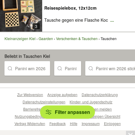
Reisespielebox, 12x12cm
Tausche gegen eine Flasche Koc
...
3
Kleinanzeigen Kiel
Gaarden
Verschenken & Tauschen
Tauschen
Beliebt in Tauschen Kiel
Panini wm 2026
Panini
Panini wm 2026 stic
Zur Webversion
Anzeige aufgeben
Datenschutzerklärung
Datenschutzeinstellungen
Kinder- und Jugendschutz
Barrierefreiheitserklärung
Sicherheitslücken melden
Filter anpassen
Nutzungsbedingungen
Beliebte Suchen
Anzeigen Übersicht
Vertrag Widerrufen
Feedback
Hilfe
Impressum
Einloggen