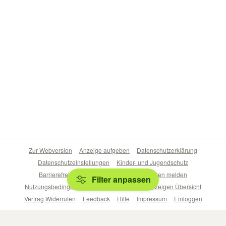
Zur Webversion
Anzeige aufgeben
Datenschutzerklärung
Datenschutzeinstellungen
Kinder- und Jugendschutz
Barrierefreiheitserklärung
Sicherheitslücken melden
Filter anpassen
Nutzungsbedingungen
Beliebte Suchen
Anzeigen Übersicht
Vertrag Widerrufen
Feedback
Hilfe
Impressum
Einloggen