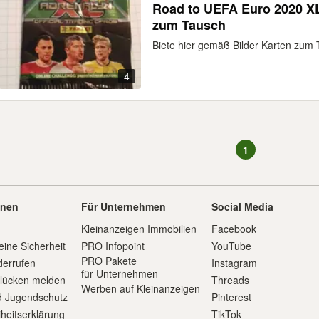
Road to UEFA Euro 2020 X
zum Tausch
Biete hier gemäß Bilder Karten zum 
4
1
onen
Für Unternehmen
Social Media
Kleinanzeigen Immobilien
Facebook
eine Sicherheit
PRO Infopoint
YouTube
PRO Pakete
derrufen
Instagram
für Unternehmen
slücken melden
Threads
Werben auf Kleinanzeigen
d Jugendschutz
Pinterest
iheitserklärung
TikTok