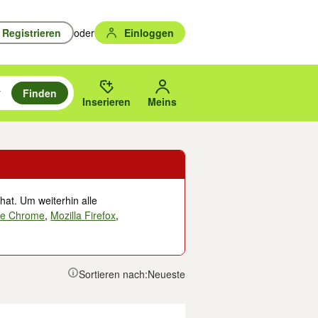
Registrieren
oder
Einloggen
Finden
en durchsuchen und mit Eingabetaste auswählen.
n um zu suchen, oder Vorschläge mit den Pfeiltasten nach oben/unten
des gewählten Orts oder PLZ.
Inserieren
Meins
hat. Um weiterhin alle
le Chrome
,
Mozilla Firefox
,
Sortieren nach:
Neueste