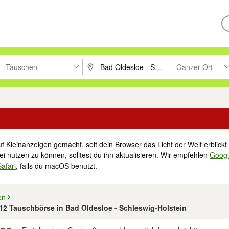
Tauschen
Ganzer Ort
ken um zu suchen, oder Vorschläge mit den Pfeiltasten nach oben/unt
PLZ oder Ort eingeben. Eingabetaste drücke
Suche im Umkreis 
f Kleinanzeigen gemacht, seit dein Browser das Licht der Welt erblickt 
i nutzen zu können, solltest du ihn aktualisieren. Wir empfehlen
Goog
Safari
, falls du macOS benutzt.
en
 12 Tauschbörse in Bad Oldesloe - Schleswig-Holstein