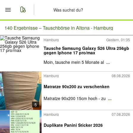
Start
140 Ergebnisse –
Tauschbörse in Altona - Hamburg
Hamburg
Gestern, 01:35
Merkliste
Tausche Samsung Galaxy S26 Ultra 256gb
gegen Iphone 17 pro/max
Nachrichten
Moin, tausche mein 5 Monate al
...
Anzeige aufgeben
Hamburg
08.08.2026
Matratze 90x200 zu verschenken
Matratze 90x200 15cm hoch - zu
...
5
Hamburg
07.08.2026
Duplikate Panini Sticker 2026