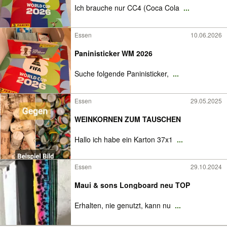
Ich brauche nur CC4 (Coca Cola
...
Essen
10.06.2026
Paninisticker WM 2026
Suche folgende Paninisticker,
...
Essen
29.05.2025
WEINKORNEN ZUM TAUSCHEN
Hallo ich habe ein Karton 37x1
...
Essen
29.10.2024
Maui & sons Longboard neu TOP
Erhalten, nie genutzt, kann nu
...