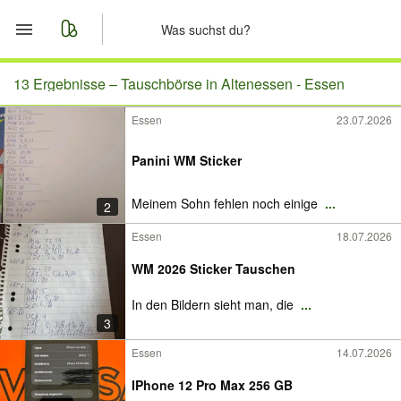
Start
13 Ergebnisse –
Tauschbörse in Altenessen - Essen
Essen
23.07.2026
Merkliste
Panini WM Sticker
Nachrichten
Meinem Sohn fehlen noch einige
...
2
Anzeige aufgeben
Essen
18.07.2026
WM 2026 Sticker Tauschen
In den Bildern sieht man, die
...
3
Essen
14.07.2026
IPhone 12 Pro Max 256 GB