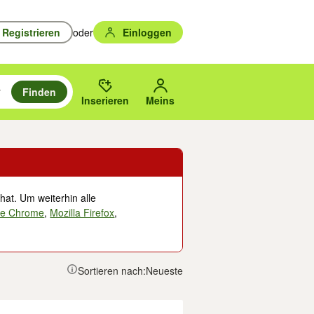
Registrieren
oder
Einloggen
Finden
en durchsuchen und mit Eingabetaste auswählen.
n um zu suchen, oder Vorschläge mit den Pfeiltasten nach oben/unten
des gewählten Orts oder PLZ.
Inserieren
Meins
hat. Um weiterhin alle
le Chrome
,
Mozilla Firefox
,
Sortieren nach:
Neueste