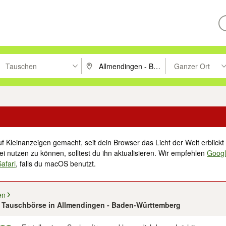
Tauschen
Ganzer Ort
ken um zu suchen, oder Vorschläge mit den Pfeiltasten nach oben/unt
PLZ oder Ort eingeben. Eingabetaste drücke
Suche im Umkreis 
f Kleinanzeigen gemacht, seit dein Browser das Licht der Welt erblickt 
i nutzen zu können, solltest du ihn aktualisieren. Wir empfehlen
Goog
Safari
, falls du macOS benutzt.
en
 1 Tauschbörse in Allmendingen - Baden-Württemberg