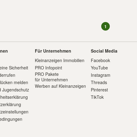
1
onen
Für Unternehmen
Social Media
Kleinanzeigen Immobilien
Facebook
eine Sicherheit
PRO Infopoint
YouTube
PRO Pakete
derrufen
Instagram
für Unternehmen
slücken melden
Threads
Werben auf Kleinanzeigen
d Jugendschutz
Pinterest
iheitserklärung
TikTok
zerklärung
zeinstellungen
edingungen
m