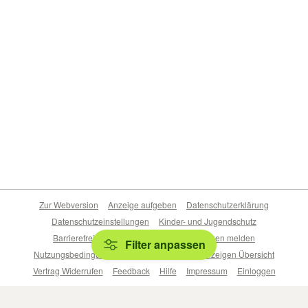
Zur Webversion
Anzeige aufgeben
Datenschutzerklärung
Datenschutzeinstellungen
Kinder- und Jugendschutz
Barrierefreiheitserklärung
Sicherheitslücken melden
Filter anpassen
Nutzungsbedingungen
Beliebte Suchen
Anzeigen Übersicht
Vertrag Widerrufen
Feedback
Hilfe
Impressum
Einloggen