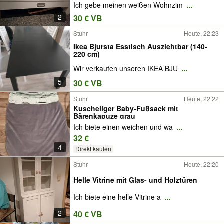
Ich gebe meinen weißen Wohnzim
...
2
30 € VB
Stuhr
Heute, 22:23
Ikea Bjursta Esstisch Ausziehtbar (140-
220 cm)
Wir verkaufen unseren IKEA BJU
...
5
30 € VB
Stuhr
Heute, 22:22
Kuscheliger Baby-Fußsack mit
Bärenkapuze grau
Ich biete einen weichen und wa
...
32 €
4
Direkt kaufen
Stuhr
Heute, 22:20
Helle Vitrine mit Glas- und Holztüren
Ich biete eine helle Vitrine a
...
2
40 € VB