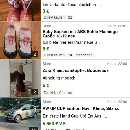
Ich verkaufe diese niedlichen
...
3 €
Direkt kaufen
22
Stuhr
Heute, 22:01
Baby Socken mit ABS Sohle Flamingo
Größe 18-19 neu
Ich biete hier ein Paar neue u
...
5 €
2
Direkt kaufen
74
maedchen
Stuhr
Heute, 22:00
Zara Kleid, samtoptik, Boudreaux
Abholung möglich
6 €
2
Direkt kaufen
xs
Stuhr
Heute, 22:00
VW UP CUP Edition Navi, Klima, Sitzhz.
Ein erste Hand Cup Up! Ein Aus
...
5.650 € VB
14