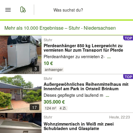
Start
Mehr als 10.000 Ergebnisse –
Stuhr - Niedersachsen
Stuhr
Merkliste
Pferdeanhänger 850 kg Leergewicht zu
vermieten Nur zum Transport für Pferde
Nachrichten
Pferdeanhänger zu vermieten 2-
...
10 €
3
Anzeige aufgeben
anhaenger
Stuhr
Außergewöhnliches Reihenmittelhaus mit
Innenhof am Park in Ortsteil Brinkum
Dieses gepflegte und laufend m
...
305.000 €
17
124 m²
4 Zi.
Stuhr
Heute, 22:23
Wohnzimmertisch in Weiß mit zwei
Schubladen und Glasplatte