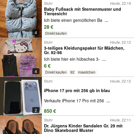
Stuhr
Heute, 22:19
Baby Fußsack mit Sternenmuster und
Tiergesicht
Ich biete einen gemütlichen Ba
...
28 €
4
Direkt kaufen
Stuhr
Heute, 22:12
3-teiliges Kleidungspaket für Mädchen,
Gr. 92-98
Ich biete hier ein hübsches 3-
...
6 €
4
Direkt kaufen
92
maedchen
Stuhr
Heute, 22:12
iPhone 17 pro mit 256 gb in blau
Verkaufe iPhone 17 Pro mit 256
...
2
850 €
Stuhr
Heute, 22:11
Dr. Jürgens Kinder Sandalen Gr. 29 mit
Dino Skateboard Muster