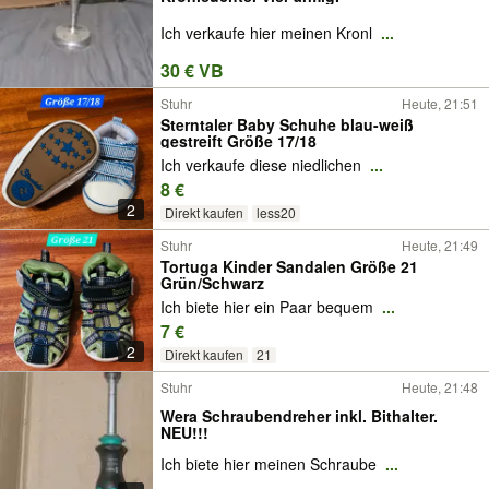
Ich verkaufe hier meinen Kronl
...
30 € VB
Stuhr
Heute, 21:51
Sterntaler Baby Schuhe blau-weiß
gestreift Größe 17/18
Ich verkaufe diese niedlichen
...
8 €
2
Direkt kaufen
less20
Stuhr
Heute, 21:49
Tortuga Kinder Sandalen Größe 21
Grün/Schwarz
Ich biete hier ein Paar bequem
...
7 €
2
Direkt kaufen
21
Stuhr
Heute, 21:48
Wera Schraubendreher inkl. Bithalter.
NEU!!!
Ich biete hier meinen Schraube
...