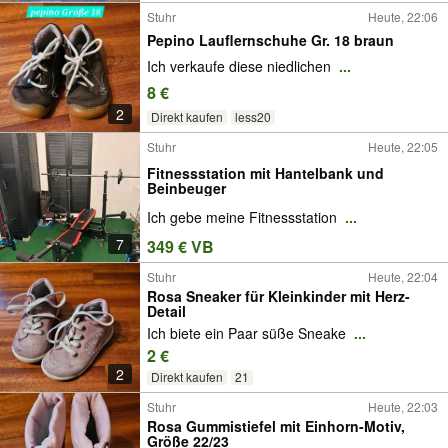
Stuhr
Heute, 22:06
Pepino Lauflernschuhe Gr. 18 braun
Ich verkaufe diese niedlichen
...
8 €
2
Direkt kaufen
less20
Stuhr
Heute, 22:05
Fitnessstation mit Hantelbank und
Beinbeuger
Ich gebe meine Fitnessstation
...
7
349 € VB
Stuhr
Heute, 22:04
Rosa Sneaker für Kleinkinder mit Herz-
Detail
Ich biete ein Paar süße Sneake
...
2 €
2
Direkt kaufen
21
Stuhr
Heute, 22:03
Rosa Gummistiefel mit Einhorn-Motiv,
Größe 22/23