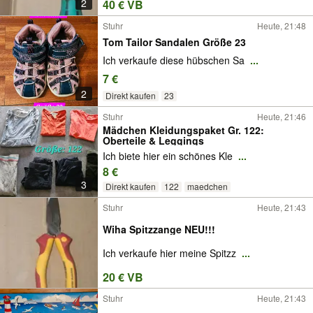
2
40 € VB
Stuhr
Heute, 21:48
Tom Tailor Sandalen Größe 23
Ich verkaufe diese hübschen Sa
...
7 €
2
Direkt kaufen
23
Stuhr
Heute, 21:46
Mädchen Kleidungspaket Gr. 122:
Oberteile & Leggings
Ich biete hier ein schönes Kle
...
8 €
3
Direkt kaufen
122
maedchen
Stuhr
Heute, 21:43
Wiha Spitzzange NEU!!!
Ich verkaufe hier meine Spitzz
...
20 € VB
Stuhr
Heute, 21:43