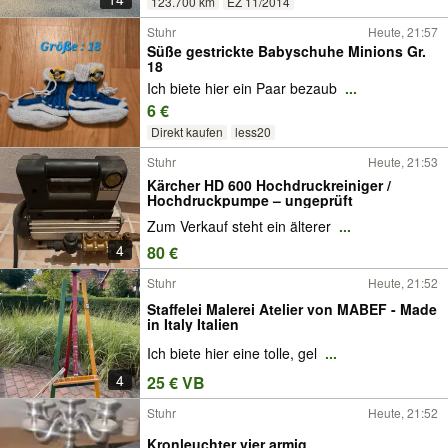
123.700 km
EZ 11/2014
Stuhr
Heute, 21:57
Süße gestrickte Babyschuhe Minions Gr.
18
Ich biete hier ein Paar bezaub
...
6 €
Direkt kaufen
less20
Stuhr
Heute, 21:53
Kärcher HD 600 Hochdruckreiniger /
Hochdruckpumpe – ungeprüft
Zum Verkauf steht ein älterer
...
4
80 €
Stuhr
Heute, 21:52
Staffelei Malerei Atelier von MABEF - Made
in Italy Italien
Ich biete hier eine tolle, gel
...
4
25 € VB
Stuhr
Heute, 21:52
Kronleuchter vier armig.