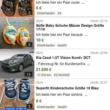
Ich biete hier ein Paar coole
...
6 €
2
Direkt kaufen
29
Stuhr
Heute, 22:10
Süße Baby Schuhe Mäuse Design Größe
17/18
Ich biete hier ein Paar bezaub
...
10 €
2
Direkt kaufen
less20
Stuhr
Heute, 22:09
Kia Ceed 1.5T Vision Komf+ DCT
- Fahrzeug-Nr. für Kundenanfra
...
21.930 €
13
17.250 km
EZ 06/2025
Stuhr
Heute, 22:07
Superfit Kinderschuhe Größe 19 Blau
Ich biete hier ein Paar schöne
...
6 €
2
Direkt kaufen
less20