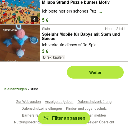
Milupa Strand Puzzle buntes Motiv
Ich biete hier ein schönes Puz
...
4
5 €
Stuhr
Heute, 21:41
Spieluhr Mobile für Babys mit Stern und
Spiegel
Ich verkaufe dieses süße Spiel
...
3 €
Direkt kaufen
Weiter
Kleinanzeigen
Stuhr
Zur Webversion
Anzeige aufgeben
Datenschutzerklärung
Datenschutzeinstellungen
Kinder- und Jugendschutz
Barrierefreiheitserklärung
Sicherheitslücken melden
Filter anpassen
Nutzungsbedingungen
Beliebte Suchen
Anzeigen Übersicht