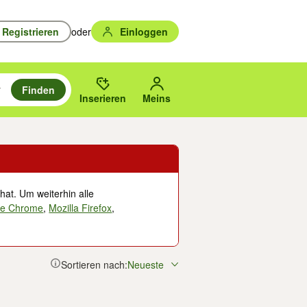
Registrieren
oder
Einloggen
Finden
en durchsuchen und mit Eingabetaste auswählen.
n um zu suchen, oder Vorschläge mit den Pfeiltasten nach oben/unten
des gewählten Orts oder PLZ.
Inserieren
Meins
hat. Um weiterhin alle
le Chrome
,
Mozilla Firefox
,
Sortieren nach:
Neueste