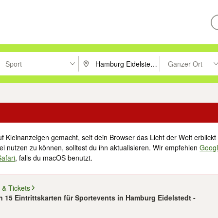
Sport
Ganzer Ort
ken um zu suchen, oder Vorschläge mit den Pfeiltasten nach oben/unt
PLZ oder Ort eingeben. Eingabetaste drücke
Suche im Umkreis 
f Kleinanzeigen gemacht, seit dein Browser das Licht der Welt erblickt 
i nutzen zu können, solltest du ihn aktualisieren. Wir empfehlen
Goog
Safari
, falls du macOS benutzt.
n & Tickets
n 15 Eintrittskarten für Sportevents in Hamburg Eidelstedt -