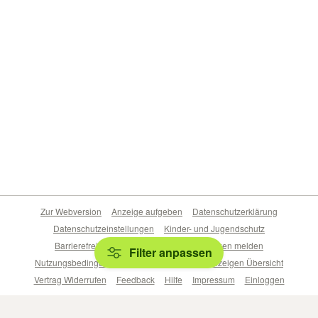
Zur Webversion
Anzeige aufgeben
Datenschutzerklärung
Datenschutzeinstellungen
Kinder- und Jugendschutz
Barrierefreiheitserklärung
Sicherheitslücken melden
Filter anpassen
Nutzungsbedingungen
Beliebte Suchen
Anzeigen Übersicht
Vertrag Widerrufen
Feedback
Hilfe
Impressum
Einloggen