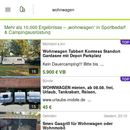
Start
Mehr als 10.000 Ergebnisse –
„wohnwagen“ in Sportbedarf
& Campingausrüstung
Merkliste
Mühldorf a.Inn
Wohnwagen Tabbert Komtess Standort
Nachrichten
Gardasee mit Depot Parkplatz
Kein Dauercamping!!! Bitte bis
...
Anzeige aufgeben
16
5.900 € VB
Bünde
WOHNWAGEN mieten, ab 08.08. frei,
Urlaub, Tankrabatt, Reisen,
www.urlaubs-mobile.de
...
15
45 €
Gehrden
Gestern, 23:10
Smev Gasgrill für Wohnwagen oder
Wohnmobil