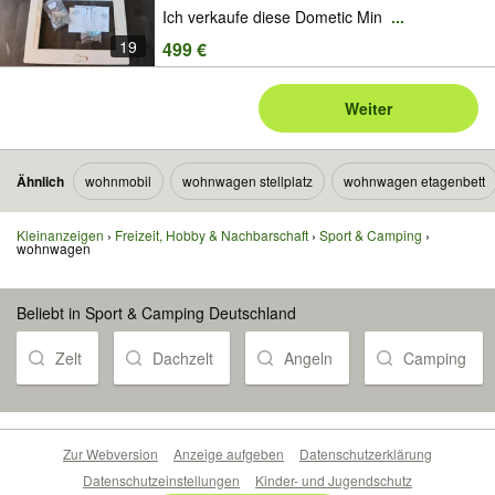
Ich verkaufe diese Dometic Min
...
19
499 €
Weiter
Ähnlich
wohnmobil
wohnwagen stellplatz
wohnwagen etagenbett
Kleinanzeigen
Freizeit, Hobby & Nachbarschaft
Sport & Camping
wohnwagen
Beliebt in Sport & Camping Deutschland
Zelt
Dachzelt
Angeln
Camping
Zur Webversion
Anzeige aufgeben
Datenschutzerklärung
Datenschutzeinstellungen
Kinder- und Jugendschutz