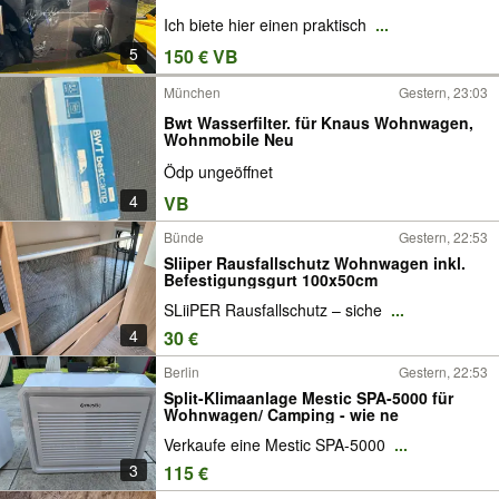
Ich biete hier einen praktisch
...
5
150 € VB
München
Gestern, 23:03
Bwt Wasserfilter. für Knaus Wohnwagen,
Wohnmobile Neu
Ödp ungeöffnet
4
VB
Bünde
Gestern, 22:53
Sliiper Rausfallschutz Wohnwagen inkl.
Befestigungsgurt 100x50cm
SLiiPER Rausfallschutz – siche
...
4
30 €
Berlin
Gestern, 22:53
Split-Klimaanlage Mestic SPA-5000 für
Wohnwagen/ Camping - wie ne
Verkaufe eine Mestic SPA-5000
...
3
115 €