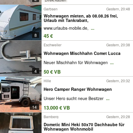
Garbsen
Gestern, 20:48
Wohnwagen mieten, ab 08.08.26 frei,
Urlaub mit Tankrabatt,
www.urlaubs-mobile.de,
...
8
45 €
Eschweiler
Gestern, 20:38
Wohnwagen Mischhahn Comet Lucca
Neuer Mischhahn für Wohnwagen
...
4
50 € VB
Hille
Gestern, 20:32
Hero Camper Ranger Wohnwagen
Unser Hero sucht neue Besitzer
...
14
13.000 € VB
Bamberg
Gestern, 20:28
Dometic Mini Heki 50x70 Dachhaube für
Wohnwagen Wohnmobil