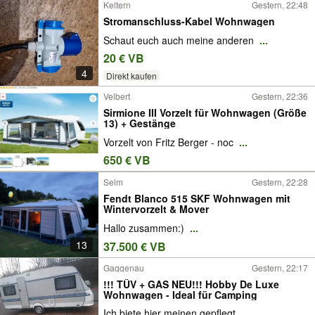
Keltern
Gestern, 22:48
Stromanschluss-Kabel Wohnwagen
Schaut euch auch meine anderen
...
20 € VB
4
Direkt kaufen
Velbert
Gestern, 22:36
Sirmione III Vorzelt für Wohnwagen (Größe
13) + Gestänge
Vorzelt von Fritz Berger - noc
...
650 € VB
Selm
Gestern, 22:28
Fendt Blanco 515 SKF Wohnwagen mit
Wintervorzelt & Mover
Hallo zusammen:)
...
13
37.500 € VB
Gaggenau
Gestern, 22:17
!!! TÜV + GAS NEU!!! Hobby De Luxe
Wohnwagen - Ideal für Camping
Ich biete hier meinen gepflegt
...