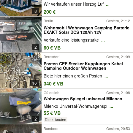
Wir verkaufen unser Herzog Luf
...
8
200 €
Berlin
Gestern, 21:12
Wohnmobil Wohnwagen Camping Batterie
EXAKT Solar DCS 120Ah 12V
Verkaufe eine leistungsstarke
...
2
60 € VB
Bernsdorf
Gestern, 21:09
Posten CEE Stecker Kupplungen Kabel
Camping Outdoor Wohnwagen
Biete hier einen großen Posten
...
16
340 € VB
Gütersloh
Gestern, 21:08
Wohnwagen Spiegel universal Milenco
Milenko Universal-Wohnwagenspi
...
55 € VB
2
Direkt kaufen
Bamberg
Gestern, 20:53