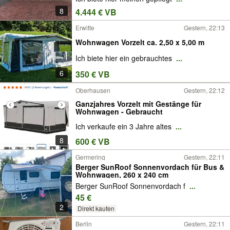
8
4.444 € VB
Erwitte
Gestern, 22:13
Wohnwagen Vorzelt ca. 2,50 x 5,00 m
Ich biete hier ein gebrauchtes
...
6
350 € VB
Oberhausen
Gestern, 22:12
Ganzjahres Vorzelt mit Gestänge für
Wohnwagen - Gebraucht
Ich verkaufe ein 3 Jahre altes
...
8
600 € VB
Germering
Gestern, 22:11
Berger SunRoof Sonnenvordach für Bus &
Wohnwagen, 260 x 240 cm
Berger SunRoof Sonnenvordach f
...
45 €
2
Direkt kaufen
Berlin
Gestern, 22:11