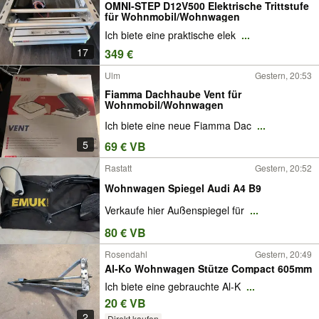
OMNI-STEP D12V500 Elektrische Trittstufe
für Wohnmobil/Wohnwagen
Ich biete eine praktische elek
...
17
349 €
Ulm
Gestern, 20:53
Fiamma Dachhaube Vent für
Wohnmobil/Wohnwagen
Ich biete eine neue Fiamma Dac
...
5
69 € VB
Rastatt
Gestern, 20:52
Wohnwagen Spiegel Audi A4 B9
Verkaufe hier Außenspiegel für
...
80 € VB
Rosendahl
Gestern, 20:49
Al-Ko Wohnwagen Stütze Compact 605mm
Ich biete eine gebrauchte Al-K
...
20 € VB
2
Direkt kaufen