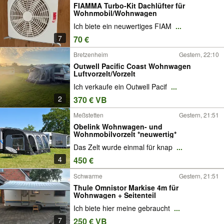
FIAMMA Turbo-Kit Dachlüfter für
Wohnmobil/Wohnwagen
Ich biete ein neuwertiges FIAM
...
7
70 €
Bretzenheim
Gestern, 22:10
Outwell Pacific Coast Wohnwagen
Luftvorzelt/Vorzelt
Ich verkaufe ein Outwell Pacif
...
2
370 € VB
Meßstetten
Gestern, 21:51
Obelink Wohnwagen- und
Wohnmobilvorzelt *neuwertig*
Das Zelt wurde einmal für knap
...
4
450 €
Schwarme
Gestern, 21:51
Thule Omnistor Markise 4m für
Wohnwagen + Seitenteil
Ich biete hier meine gebraucht
...
7
250 € VB