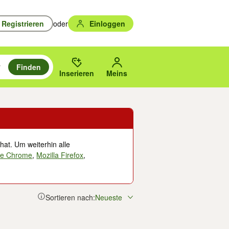
Registrieren
oder
Einloggen
Finden
en durchsuchen und mit Eingabetaste auswählen.
n um zu suchen, oder Vorschläge mit den Pfeiltasten nach oben/unten
des gewählten Orts oder PLZ.
Inserieren
Meins
hat. Um weiterhin alle
le Chrome
,
Mozilla Firefox
,
Sortieren nach:
Neueste