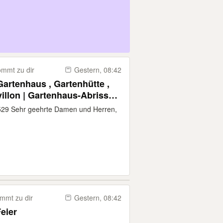
mmt zu dir
Gestern, 08:42
artenhaus , Gartenhütte ,
villon | Gartenhaus-Abriss
nsport & besenreine
529 Sehr geehrte Damen und Herren,
mmt zu dir
Gestern, 08:42
eier