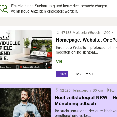
Erstelle einen Suchauftrag und lasse dich benachrichtigen,
wenn neue Anzeigen eingestellt werden.
gebnisse
47138 Meiderich/​Beeck + 200 k
Homepage, Website, OneP
Ihre neue Website – professionell, m
möchten online sichtbar...
VB
5
Funck GmbH
PRO
52525 Heinsberg + 60 km
Kom
Hochzeitsfotograf NRW – H
Mönchengladbach
Ihr sucht jemanden, der eure Hochzeit 
emotional und voller...