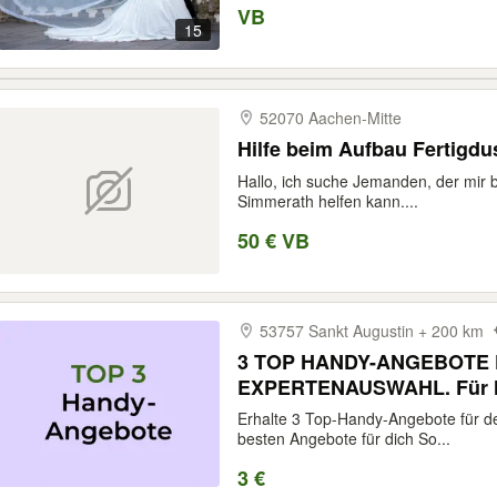
VB
15
52070 Aachen-​Mitte
Hilfe beim Aufbau Fertigd
Hallo, ich suche Jemanden, der mir 
Simmerath helfen kann....
50 € VB
53757 Sankt Augustin + 200 km
3 TOP HANDY-ANGEBOTE 
EXPERTENAUSWAHL. Für Ha
15 16 17 Pro Max | Samsun
Erhalte 3 Top-Handy-Angebote für d
Ultra Plus Z Flip Fold FE | 
besten Angebote für dich So...
Xiaomi 14 15
3 €