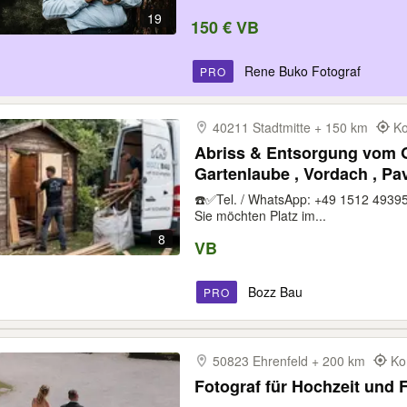
19
150 € VB
Rene Buko Fotograf
PRO
40211 Stadtmitte + 150 km
Ko
Abriss & Entsorgung vom G
Gartenlaube , Vordach , Pa
vom Profi: Rückbau, Abtra
☎️✅Tel. / WhatsApp: +49 1512 4939
Übergabe
Sie möchten Platz im...
8
VB
Bozz Bau
PRO
50823 Ehrenfeld + 200 km
Ko
Fotograf für Hochzeit und F