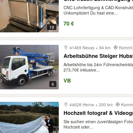
CNC-Lohnfertigung & CAD-Konstruktio
Unkompliziert Du hast eine...
70 €
19
41469 Neuss + 94 km
Kommt 
Arbeitsbühne Steiger Hubs
Arbeitshöhe bis 24m Führerscheinkl
273,70€ inklusive...
VB
6
44628 Herne + 200 km
Kommt
Hochzeit fotograf & Videogr
Sie suchen einen zuverlässigen Foto
Hochzeit oder...