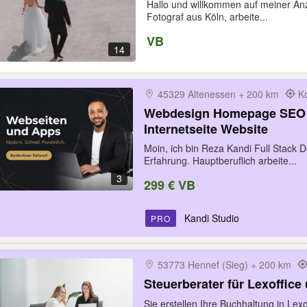
Hallo und willkommen auf meiner Anz
Fotograf aus Köln, arbeite...
VB
14
45329 Altenessen + 200 km
K
Webdesign Homepage SEO 
Internetseite Website
Moin, ich bin Reza Kandi Full Stack 
Erfahrung. Hauptberuflich arbeite...
3
299 € VB
Kandi Studio
PRO
53773 Hennef (Sieg) + 200 km
Steuerberater für Lexoffic
Sie erstellen Ihre Buchhaltung in Lex