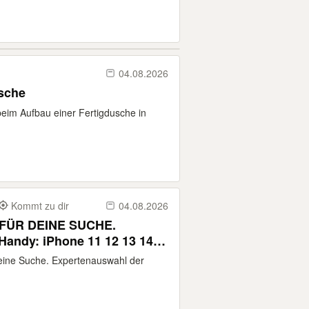
04.08.2026
usche
beim Aufbau einer Fertigdusche in
Kommt zu dir
04.08.2026
FÜR DEINE SUCHE.
ndy: iPhone 11 12 13 14
g Galaxy S23 S24 S25 S26
eine Suche. Expertenauswahl der
Google Pixel 8 9 10 Pro