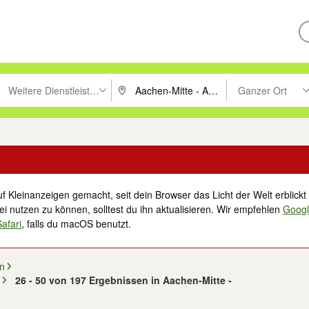
Weitere Dienstleistungen
Ganzer Ort
ken um zu suchen, oder Vorschläge mit den Pfeiltasten nach oben/unt
PLZ oder Ort eingeben. Eingabetaste drücke
Suche im Umkreis 
f Kleinanzeigen gemacht, seit dein Browser das Licht der Welt erblickt 
i nutzen zu können, solltest du ihn aktualisieren. Wir empfehlen
Goog
Safari
, falls du macOS benutzt.
en
26 - 50 von 197 Ergebnissen in Aachen-Mitte -