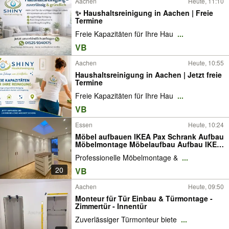
Aachen
Heute, 11:10
✨ Haushaltsreinigung in Aachen | Freie
Termine
Freie Kapazitäten für Ihre Hau
...
VB
Aachen
Heute, 10:55
Haushaltsreinigung in Aachen | Jetzt freie
Termine
Freie Kapazitäten für Ihre Hau
...
VB
Essen
Heute, 10:24
Möbel aufbauen IKEA Pax Schrank Aufbau
Möbelmontage Möbelaufbau Aufbau IKEA
Montage Schrank Bett Kommode Tisch
Professionelle Möbelmontage &
...
Aufbauservice Montageservice
Lampenanschluss Demontage Transport
20
VB
PAX Lampe Montage
Aachen
Heute, 09:50
Monteur für Tür Einbau & Türmontage -
Zimmertür - Innentür
Zuverlässiger Türmonteur biete
...