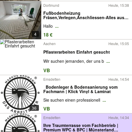
Dortmund
Heute, 15:38
Fußbodenheizung
Fräsen,Verlegen,Anschliessen-Alles aus
einer Hand
Hallo
...
4
18 €
Aachen
Heute, 15:05
Pflasterarbeiten Einfahrt gesucht
Wir suchen jemanden, der uns b
...
VB
Emsdetten
Heute, 14:54
️ ️ Bodenleger & Bodensanierung vom
Fachmann | Klick Vinyl & Laminat
Sie suchen einen professionell
...
36
VB
Emsdetten
Heute, 14:34
Ihre Traumterrasse vom Fachbetrieb |
Premium WPC & BPC | Münsterland