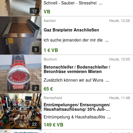
Schnell - Sauber - Stressfrei
...
12
VB
Aachen
Heute, 12:26
Gaz Bratplatte Anschließen
ich suche jemanden der mir die
...
3
1 € VB
Bochum
Heute, 12:05
Betonschleifer / Bodenschleifer /
Betonfräse vermieten Mieten
Zusätzlich können wir auf Wuns
...
2
65 €
Remscheid
Heute, 11:48
Entrümpelungen/ Entsorgungen/
Haushaltsauflösung/ 35% Juli-
Aktionsrabatt/ fair-schnell
Entrümpelung & Haushaltsauflös
...
22
149 € VB