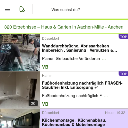
Start
320 Ergebnisse –
Haus & Garten in Aachen-Mitte - Aachen
Düsseldorf
Merkliste
Wanddurchbrüche, Abrissarbeiten
Innbereich , Sanierung | Verputzen &
Nachrichten
Spachtelarbeiten -Abbruch -
Planen Sie bauliche Veränderun
...
Entkernungen
VB
Anzeige aufgeben
Hamm
Fußbodenheizung nachträglich FRÄSEN-
Staubfrei Inkl. Entsorgung ✅
Fußbodenheizung nachträglich F
...
20
VB
Düsseldorf
Heute, 19:32
Küchenmontage , Küchenabbau,
Küchenumbau & Möbelmontage