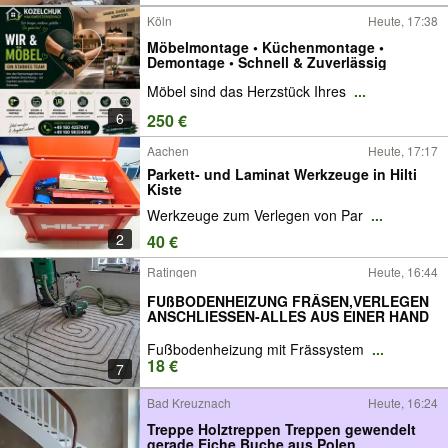
Köln
Heute, 17:38
Möbelmontage • Küchenmontage •
Demontage • Schnell & Zuverlässig
Möbel sind das Herzstück Ihres
...
6
250 €
Aachen
Heute, 17:17
Parkett- und Laminat Werkzeuge in Hilti
Kiste
Werkzeuge zum Verlegen von Par
...
2
40 €
Ratingen
Heute, 16:44
FUßBODENHEIZUNG FRÄSEN,VERLEGEN
ANSCHLIESSEN-ALLES AUS EINER HAND
Fußbodenheizung mit Frässystem
...
18 €
7
Bad Kreuznach
Heute, 16:24
Treppe Holztreppen Treppen gewendelt
gerade Eiche Buche aus Polen