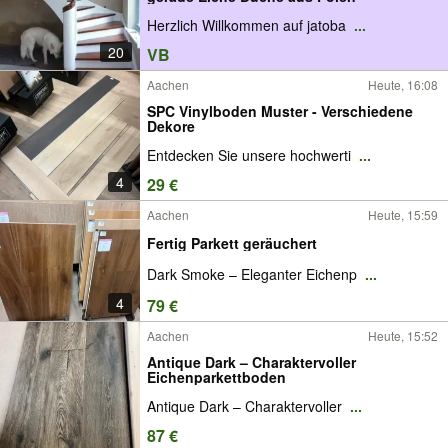
Herzlich Willkommen auf jatoba
...
20
VB
Aachen
Heute, 16:08
SPC Vinylboden Muster - Verschiedene
Dekore
Entdecken Sie unsere hochwerti
...
4
29 €
Aachen
Heute, 15:59
Fertig Parkett geräuchert
Dark Smoke – Eleganter Eichenp
...
4
79 €
Aachen
Heute, 15:52
Antique Dark – Charaktervoller
Eichenparkettboden
Antique Dark – Charaktervoller
...
87 €