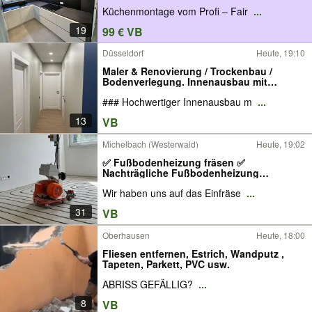
Küchenmontage vom Profi – Fair
...
19
99 € VB
Düsseldorf
Heute, 19:10
Maler & Renovierung / Trockenbau /
Bodenverlegung. Innenausbau mit
Anspruch
### Hochwertiger Innenausbau m
...
13
VB
Michelbach (Westerwald)
Heute, 19:02
✅ Fußbodenheizung fräsen ✅
Nachträgliche Fußbodenheizung
einfräsen ✅ Fußbodenheizung
Wir haben uns auf das Einfräse
...
nachrüsten
31
VB
Oberhausen
Heute, 18:00
Fliesen entfernen, Estrich, Wandputz ,
Tapeten, Parkett, PVC usw.
ABRISS GEFÄLLIG?
...
8
VB