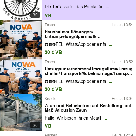
Terrassenbau
Die Terrasse ist das Prunkstüc
...
39
VB
Essen
Heute, 13:54
Haushaltsauflösungen/
Entrümpelung/Sperrmüll/
Entsorgung/Keller/Schrott Abholung
☎️☎️☎️TEL: WhatsApp oder einfa
...
20 € VB
Essen
Heute, 13:52
Umzugsunternehmen/Umzugsfirma/Umzug
shelfer/Transport/Möbelmontage/Transpor
ter Mieten mit fahrer/Küchen Transport
☎️☎️☎️TEL: WhatsApp oder einfa
...
20 € VB
Krefeld
Heute, 13:04
Zaun und Schiebetore auf Bestellung ,auf
Maß Jalousien Zaun
Hallo! Wir bieten Ihnen Metall
...
20
VB
Aachen
Heute, 12:49