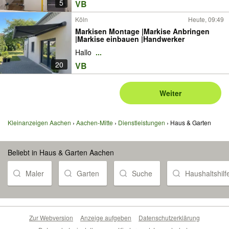
5
VB
Köln
Heute, 09:49
Markisen Montage |Markise Anbringen
|Markise einbauen |Handwerker
Hallo
...
20
VB
Weiter
Kleinanzeigen Aachen
Aachen-Mitte
Dienstleistungen
Haus & Garten
Beliebt in Haus & Garten Aachen
Maler
Garten
Suche
Haushaltshilf
Zur Webversion
Anzeige aufgeben
Datenschutzerklärung