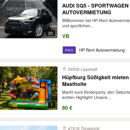
AUDI SQ5 - SPORTWAGEN
AUTOVERMIETUNG
Willkommen bei HP Rent Autovermietu
und sportlichen...
20
VB
HP Rent Autovermietung
PRO
59558 Lippstadt
Hüpfburg Süßigkeit mieten 
Mastholte
Macht eure Kinderparty, den Geburt
echten Highlight! Unsere...
7
80 €
47918 Tönisvorst