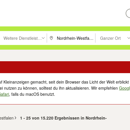
Weitere Dienstleistungen
Ganzer Ort
ken um zu suchen, oder Vorschläge mit den Pfeiltasten nach oben/unt
PLZ oder Ort eingeben. Eingabetaste drücke
Suche im Umkreis 
f Kleinanzeigen gemacht, seit dein Browser das Licht der Welt erblickt 
i nutzen zu können, solltest du ihn aktualisieren. Wir empfehlen
Goog
Safari
, falls du macOS benutzt.
estfalen
1 - 25 von 15.220 Ergebnissen in Nordrhein-