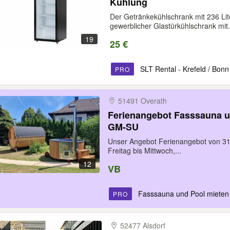
Kühlung
Der Getränkekühlschrank mit 236 Li
gewerblicher Glastürkühlschrank mit.
19
25 €
SLT Rental - Krefeld / Bonn
PRO
51491 Overath
Ferienangebot Fasssauna und Pool mieten im Kreis GL-
GM-SU
Unser Angebot Ferienangebot von 31.
Freitag bis Mittwoch,...
12
VB
Fasssauna und Pool mieten im Krei
PRO
52477 Alsdorf