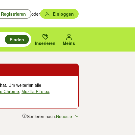
Registrieren
oder
Einloggen
Finden
en durchsuchen und mit Eingabetaste auswählen.
n um zu suchen, oder Vorschläge mit den Pfeiltasten nach oben/unten
des gewählten Orts oder PLZ.
Inserieren
Meins
hat. Um weiterhin alle
le Chrome
,
Mozilla Firefox
,
Sortieren nach:
Neueste