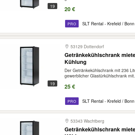
19
20 €
SLT Rental - Krefeld / Bonn
PRO
53129 Dottendorf
Getränkekühlschrank miete
Kühlung
Der Getränkekühlschrank mit 236 Li
gewerblicher Glastürkühlschrank mit.
19
25 €
SLT Rental - Krefeld / Bonn
PRO
53343 Wachtberg
Getränkekühlschrank miete