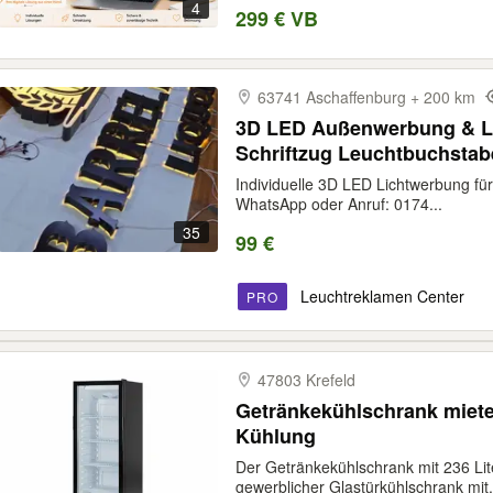
4
299 € VB
63741 Aschaffenburg + 200 km
3D LED Außenwerbung & Le
Schriftzug Leuchtbuchsta
Werbeschild Firmenlogo F
Individuelle 3D LED Lichtwerbung f
Leuchtkasten Lichtkasten 
WhatsApp oder Anruf: 0174...
35
99 €
Leuchtreklamen Center
PRO
47803 Krefeld
Getränkekühlschrank miete
Kühlung
Der Getränkekühlschrank mit 236 Li
gewerblicher Glastürkühlschrank mit.