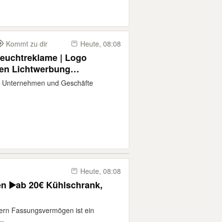
Kommt zu dir
Heute, 08:08
uchtreklame | Logo
ben Lichtwerbung
assadenbeschriftung
ür Unternehmen und Geschäfte
Pylon
Heute, 08:08
n ▶️ab 20€ Kühlschrank,
tern Fassungsvermögen ist ein
..