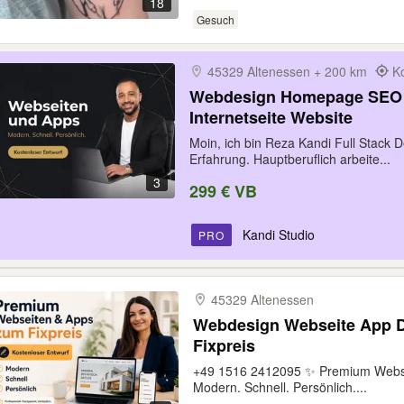
18
Gesuch
45329 Altenessen + 200 km
K
Webdesign Homepage SEO 
Internetseite Website
Moin, ich bin Reza Kandi Full Stack 
Erfahrung. Hauptberuflich arbeite...
3
299 € VB
Kandi Studio
PRO
45329 Altenessen
Webdesign Webseite App 
Fixpreis
+49 1516 2412095 ✨ Premium Websei
Modern. Schnell. Persönlich....