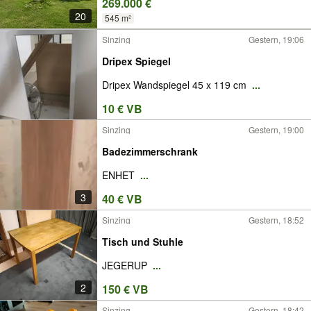
269.000 €
20
545 m²
Sinzing
Gestern, 19:06
Dripex Spiegel
Dripex Wandspiegel 45 x 119 cm
...
10 € VB
Sinzing
Gestern, 19:00
Badezimmerschrank
ENHET
...
3
40 € VB
Sinzing
Gestern, 18:52
Tisch und Stuhle
JEGERUP
...
2
150 € VB
Sinzing
Gestern, 18:42