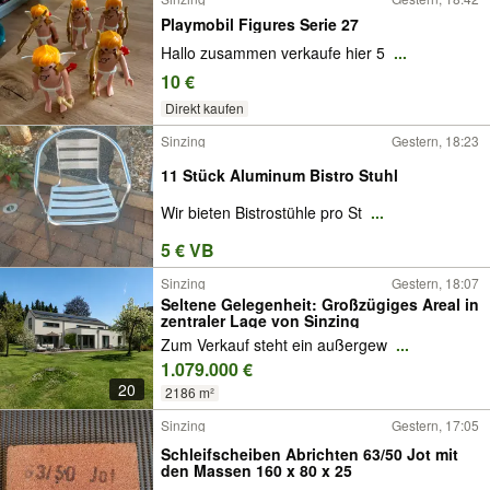
Playmobil Figures Serie 27
Hallo zusammen verkaufe hier 5
...
10 €
Direkt kaufen
Sinzing
Gestern, 18:23
11 Stück Aluminum Bistro Stuhl
Wir bieten Bistrostühle pro St
...
5 € VB
Sinzing
Gestern, 18:07
Seltene Gelegenheit: Großzügiges Areal in
zentraler Lage von Sinzing
Zum Verkauf steht ein außergew
...
1.079.000 €
20
2186 m²
Sinzing
Gestern, 17:05
Schleifscheiben Abrichten 63/50 Jot mit
den Massen 160 x 80 x 25