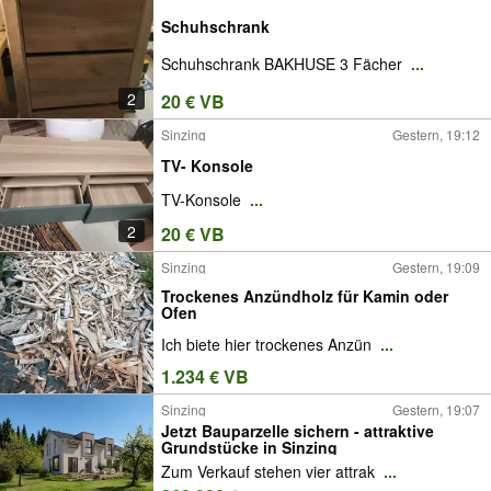
Schuhschrank
Schuhschrank BAKHUSE 3 Fächer
...
2
20 € VB
Sinzing
Gestern, 19:12
TV- Konsole
TV-Konsole
...
2
20 € VB
Sinzing
Gestern, 19:09
Trockenes Anzündholz für Kamin oder
Ofen
Ich biete hier trockenes Anzün
...
1.234 € VB
Sinzing
Gestern, 19:07
Jetzt Bauparzelle sichern - attraktive
Grundstücke in Sinzing
Zum Verkauf stehen vier attrak
...