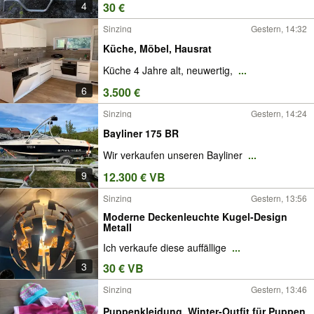
4
30 €
Sinzing
Gestern, 14:32
Küche, Möbel, Hausrat
Küche 4 Jahre alt, neuwertig,
...
6
3.500 €
Sinzing
Gestern, 14:24
Bayliner 175 BR
Wir verkaufen unseren Bayliner
...
9
12.300 € VB
Sinzing
Gestern, 13:56
Moderne Deckenleuchte Kugel-Design
Metall
Ich verkaufe diese auffällige
...
3
30 € VB
Sinzing
Gestern, 13:46
Puppenkleidung, Winter-Outfit für Puppen