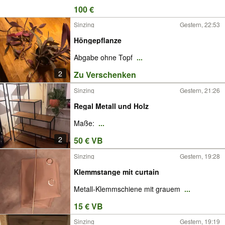
100 €
Sinzing
Gestern, 22:53
Höngepflanze
Abgabe ohne Topf
...
2
Zu Verschenken
Sinzing
Gestern, 21:26
Regal Metall und Holz
Maße:
...
2
50 € VB
Sinzing
Gestern, 19:28
Klemmstange mit curtain
Metall-Klemmschiene mit grauem
...
15 € VB
Sinzing
Gestern, 19:19