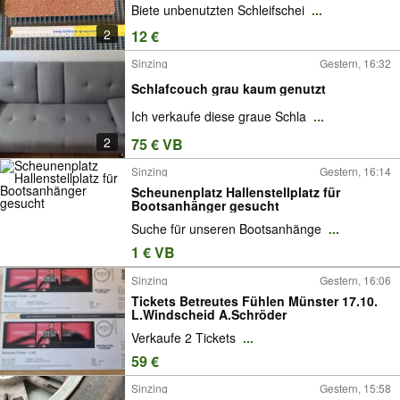
Biete unbenutzten Schleifschei
...
2
12 €
Sinzing
Gestern, 16:32
Schlafcouch grau kaum genutzt
Ich verkaufe diese graue Schla
...
2
75 € VB
Sinzing
Gestern, 16:14
Scheunenplatz Hallenstellplatz für
Bootsanhänger gesucht
Suche für unseren Bootsanhänge
...
1 € VB
Sinzing
Gestern, 16:06
Tickets Betreutes Fühlen Münster 17.10.
L.Windscheid A.Schröder
Verkaufe 2 Tickets
...
59 €
Sinzing
Gestern, 15:58