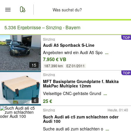
Start
5.336 Ergebnisse –
Sinzing - Bayern
Sinzing
Merkliste
Audi A5 Sportback S-Line
Angeboten wird ein Audi A5 Spo
...
Nachrichten
7.950 € VB
15
187.390 km
EZ 01/2011
Anzeige aufgeben
Sinzing
MFT Basisplatte Grundplatte f. Makita
MakPac Multiplex 12mm
Vielseitige CNC-gefräste Grund
...
6
25 €
Sinzing
Heute, 01:40
Such Audi a6 c5 zum schlachten oder
Audi 100
Suche audi a6 zum schlachten o
...