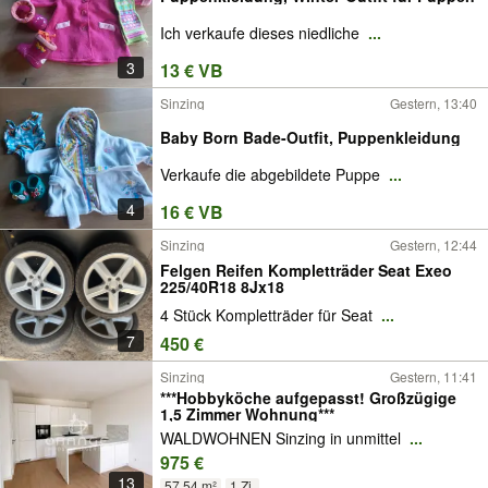
Ich verkaufe dieses niedliche
...
3
13 € VB
Sinzing
Gestern, 13:40
Baby Born Bade-Outfit, Puppenkleidung
Verkaufe die abgebildete Puppe
...
4
16 € VB
Sinzing
Gestern, 12:44
Felgen Reifen Kompletträder Seat Exeo
225/40R18 8Jx18
4 Stück Kompletträder für Seat
...
7
450 €
Sinzing
Gestern, 11:41
***Hobbyköche aufgepasst! Großzügige
1,5 Zimmer Wohnung***
WALDWOHNEN Sinzing in unmittel
...
975 €
13
57,54 m²
1 Zi.