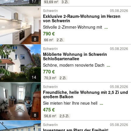
17
93,69 m²
3 Zi.
Schwerin
05.08.2026
Exklusive 2-Raum-Wohnung im Herzen
von Schwerin
Stilvolle 2-Zimmer-Wohnung mit
...
790 €
8
66 m²
2 Zi.
Schwerin
05.08.2026
Möblierte Wohnung in Schwerin
Schloßgartenallee
Schöne, modern renovierte Dach
...
770 €
14
70,3 m²
2 Zi.
Schwerin
05.08.2026
Freundliche, helle Wohnung mit 2,5 Zi und
großem Balkon
Sie mieten hier Ihre neue hell
...
475 €
8
56,6 m²
2,5 Zi.
Schwerin
05.08.2026
Investment am Platz der Freiheit!