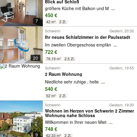
Blick auf Schloß
größere Küche mit Balkon und M
...
450 €
7
42 m²
2 Zi.
Schwerin
Gestern, 20:30
Ihr neues Schlafzimmer in der Paulsstadt
Im zweiten Obergeschoss empfän
...
722 €
20
76,19 m²
2,5 Zi.
Schwerin
Gestern, 19:55
2 Raum Wohnung
Niedliche sehr ruhige , helle
...
540 €
52 m²
2 Zi.
Schwerin
Gestern, 19:30
Wohnen im Herzen von Schwerin 2 Zimmer
Wohnung nahe Schloss
Willkommen in Ihrer neuen Miet
...
748 €
9
62,33 m²
2 Zi.