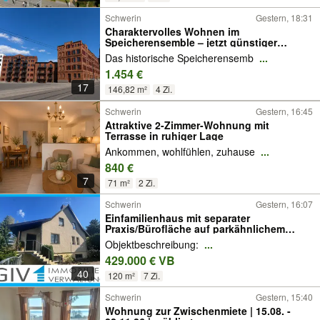
Schwerin
Gestern, 18:31
Charaktervolles Wohnen im
Speicherensemble – jetzt günstiger
mieten!
Das historische Speicherensemb
...
1.454 €
17
146,82 m²
4 Zi.
Schwerin
Gestern, 16:45
Attraktive 2-Zimmer-Wohnung mit
Terrasse in ruhiger Lage
Ankommen, wohlfühlen, zuhause
...
840 €
7
71 m²
2 Zi.
Schwerin
Gestern, 16:07
Einfamilienhaus mit separater
Praxis/Bürofläche auf parkähnlichem
Grundstück
Objektbeschreibung:
...
429.000 € VB
40
120 m²
7 Zi.
Schwerin
Gestern, 15:40
Wohnung zur Zwischenmiete | 15.08. -