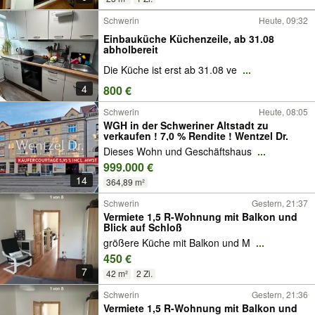
Schwerin
Heute, 09:32
Einbauküche Küchenzeile, ab 31.08
abholbereit
Die Küche ist erst ab 31.08 ve
...
4
800 €
Schwerin
Heute, 08:05
WGH in der Schweriner Altstadt zu
verkaufen ! 7,0 % Rendite ! Wentzel Dr.
Dieses Wohn und Geschäftshaus
...
999.000 €
14
364,89 m²
Schwerin
Gestern, 21:37
Vermiete 1,5 R-Wohnung mit Balkon und
Blick auf Schloß
größere Küche mit Balkon und M
...
450 €
7
42 m²
2 Zi.
Schwerin
Gestern, 21:36
Vermiete 1,5 R-Wohnung mit Balkon und