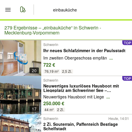
Start
279 Ergebnisse –
„einbauküche“ in Schwerin -
Mecklenburg-Vorpommern
Merkliste
Schwerin
Ihr neues Schlafzimmer in der Paulsstadt
Nachrichten
Im zweiten Obergeschoss empfän
...
722 €
Anzeige aufgeben
20
76,19 m²
2,5 Zi.
Schwerin
Neuwertiges luxuriöses Hausboot mit
Liegeplatz am Schweriner See –
exklusives Wohngefühl
Neuwertiges Hausboot mit Liege
...
250.000 €
17
44 m²
2 Zi.
Schwerin
Heute, 14:01
2 Zi. Souterrain, Paffenteich Bestlage
Schelfstadt