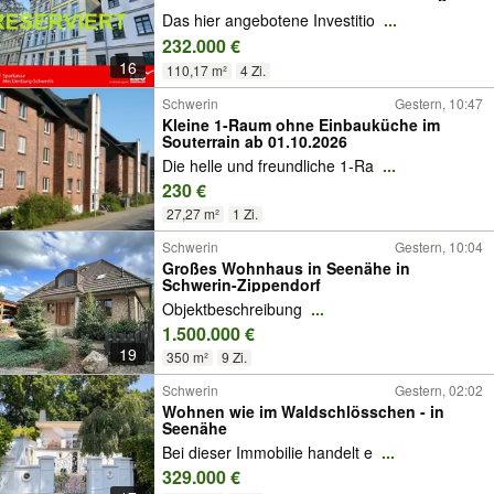
Das hier angebotene Investitio
...
232.000 €
16
110,17 m²
4 Zi.
Schwerin
Gestern, 10:47
Kleine 1-Raum ohne Einbauküche im
Souterrain ab 01.10.2026
Die helle und freundliche 1-Ra
...
230 €
27,27 m²
1 Zi.
Schwerin
Gestern, 10:04
Großes Wohnhaus in Seenähe in
Schwerin-Zippendorf
Objektbeschreibung
...
1.500.000 €
19
350 m²
9 Zi.
Schwerin
Gestern, 02:02
Wohnen wie im Waldschlösschen - in
Seenähe
Bei dieser Immobilie handelt e
...
329.000 €