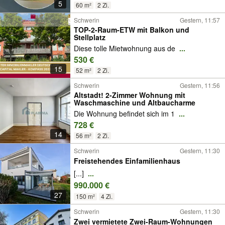
5
60 m²
2 Zi.
Schwerin
Gestern, 11:57
TOP-2-Raum-ETW mit Balkon und
Stellplatz
Diese tolle Mietwohnung aus de
...
530 €
15
52 m²
2 Zi.
Schwerin
Gestern, 11:56
Altstadt! 2-Zimmer Wohnung mit
Waschmaschine und Altbaucharme
Die Wohnung befindet sich im 1
...
728 €
14
56 m²
2 Zi.
Schwerin
Gestern, 11:30
Freistehendes Einfamilienhaus
[...]
...
990.000 €
27
150 m²
4 Zi.
Schwerin
Gestern, 11:30
Zwei vermietete Zwei-Raum-Wohnungen