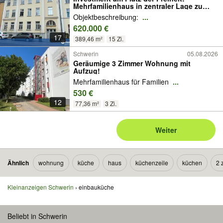
Mehrfamilienhaus in zentraler Lage zu
verkaufen
Objektbeschreibung:
...
620.000 €
17
389,46 m²
15 Zi.
Schwerin
05.08.2026
Geräumige 3 Zimmer Wohnung mit
Aufzug!
Mehrfamilienhaus für Familien
...
530 €
12
77,36 m²
3 Zi.
Weiter
Ähnlich
wohnung
küche
haus
küchenzeile
küchen
2 
Kleinanzeigen Schwerin
einbauküche
Beliebt in Schwerin