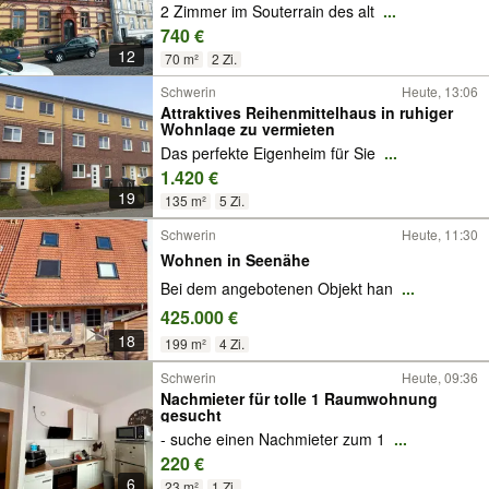
2 Zimmer im Souterrain des alt
...
740 €
12
70 m²
2 Zi.
Schwerin
Heute, 13:06
Attraktives Reihenmittelhaus in ruhiger
Wohnlage zu vermieten
Das perfekte Eigenheim für Sie
...
1.420 €
19
135 m²
5 Zi.
Schwerin
Heute, 11:30
Wohnen in Seenähe
Bei dem angebotenen Objekt han
...
425.000 €
18
199 m²
4 Zi.
Schwerin
Heute, 09:36
Nachmieter für tolle 1 Raumwohnung
gesucht
- suche einen Nachmieter zum 1
...
220 €
6
23 m²
1 Zi.