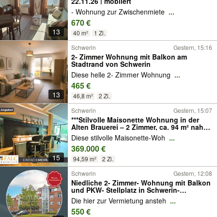
22.11.26 | möbliert
- Wohnung zur Zwischenmiete
...
670 €
13
40 m²
1 Zi.
Schwerin
Gestern, 15:16
2- Zimmer Wohnung mit Balkon am
Stadtrand von Schwerin
Diese helle 2- Zimmer Wohnung
...
465 €
13
46,8 m²
2 Zi.
Schwerin
Gestern, 15:07
***Stilvolle Maisonette Wohnung in der
Alten Brauerei – 2 Zimmer, ca. 94 m² nahe
Ziegelinnensee***
Diese stilvolle Maisonette-Woh
...
369.000 €
15
94,59 m²
2 Zi.
Schwerin
Gestern, 12:08
Niedliche 2- Zimmer- Wohnung mit Balkon
und PKW- Stellplatz in Schwerin-
Friedrichsthal !
Die hier zur Vermietung ansteh
...
550 €