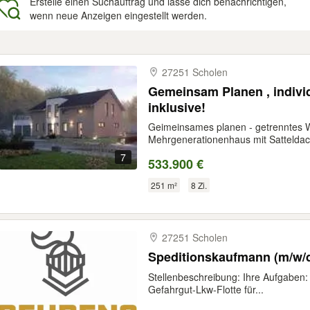
Erstelle einen Suchauftrag und lasse dich benachrichtigen,
wenn neue Anzeigen eingestellt werden.
gebnisse
27251 Scholen
Gemeinsam Planen , indivi
inklusive!
Geimeinsames planen - getrenntes W
Mehrgenerationenhaus mit Satteldach 
7
533.900 €
251 m²
8 Zi.
27251 Scholen
Speditionskaufmann (m/w/d
Stellenbeschreibung: Ihre Aufgaben:
Gefahrgut-Lkw-Flotte für...