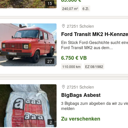
15
240,07 m²
6 Zi.
27251 Scholen
Ford Transit MK2 H-Kennze
Ein Stück Ford-Geschichte sucht eine
Ford Transit MK2 aus dem...
6.750 € VB
27
110.000 km
EZ 08/1982
27251 Scholen
BigBags Asbest
3 Bigbags zum abgeben da wir zu vie
melden
Zu verschenken
2