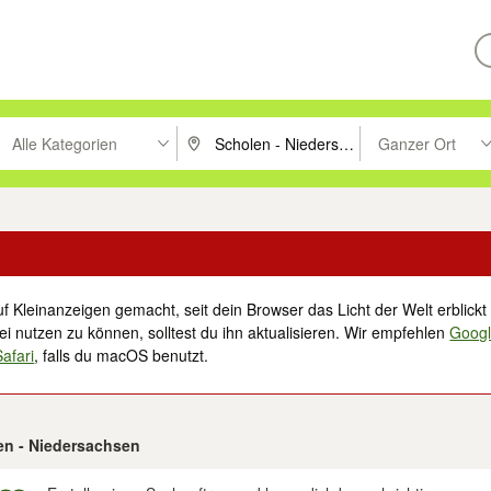
Alle Kategorien
Ganzer Ort
ken um zu suchen, oder Vorschläge mit den Pfeiltasten nach oben/unt
PLZ oder Ort eingeben. Eingabetaste drücke
Suche im Umkreis 
f Kleinanzeigen gemacht, seit dein Browser das Licht der Welt erblickt 
i nutzen zu können, solltest du ihn aktualisieren. Wir empfehlen
Goog
Safari
, falls du macOS benutzt.
len - Niedersachsen