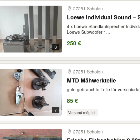
27251 Scholen
Loewe Individual Sound – 
4 x Loewe Standlautsprecher Individu
Loewe Subwoofer 1...
250 €
3
27251 Scholen
MTD Mähwerkteile
gute gebrauchte Teile für verschie
85 €
7
Versand möglich
27251 Scholen