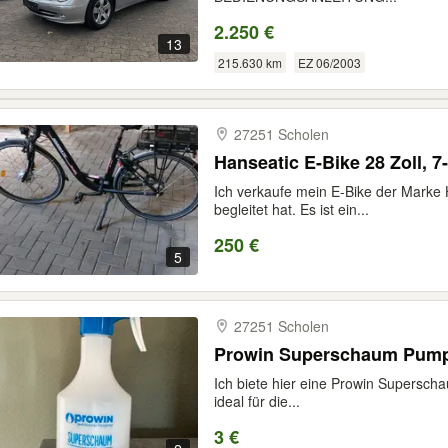
2.250 €
13
215.630 km
EZ 06/2003
27251 Scholen
Hanseatic E-Bike 28 Zoll, 
Ich verkaufe mein E-Bike der Marke 
begleitet hat. Es ist ein...
250 €
5
27251 Scholen
Prowin Superschaum Pumpf
Ich biete hier eine Prowin Supersch
ideal für die...
3 €