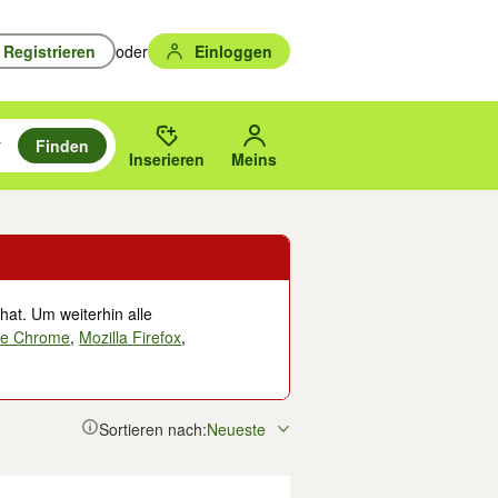
Registrieren
oder
Einloggen
Finden
en durchsuchen und mit Eingabetaste auswählen.
n um zu suchen, oder Vorschläge mit den Pfeiltasten nach oben/unten
des gewählten Orts oder PLZ.
Inserieren
Meins
hat. Um weiterhin alle
le Chrome
,
Mozilla Firefox
,
Sortieren nach:
Neueste