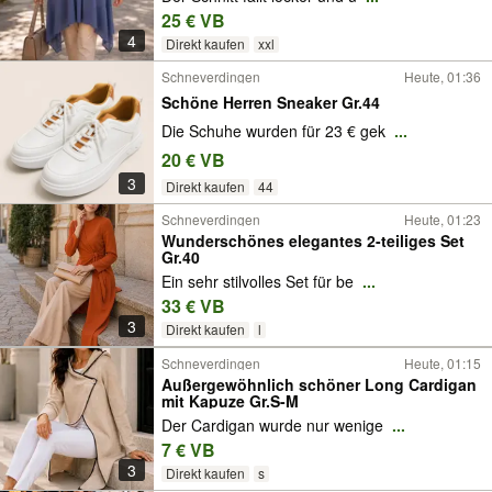
25 € VB
4
Direkt kaufen
xxl
Schneverdingen
Heute, 01:36
Schöne Herren Sneaker Gr.44
Die Schuhe wurden für 23 € gek
...
20 € VB
3
Direkt kaufen
44
Schneverdingen
Heute, 01:23
Wunderschönes elegantes 2-teiliges Set
Gr.40
Ein sehr stilvolles Set für be
...
33 € VB
3
Direkt kaufen
l
Schneverdingen
Heute, 01:15
Außergewöhnlich schöner Long Cardigan
mit Kapuze Gr.S-M
Der Cardigan wurde nur wenige
...
7 € VB
3
Direkt kaufen
s