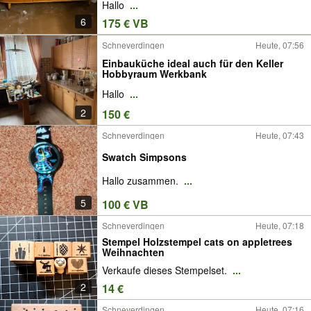
Hallo
...
6
175 € VB
Schneverdingen
Heute, 07:56
Einbauküche ideal auch für den Keller
Hobbyraum Werkbank
Hallo
...
2
150 €
Schneverdingen
Heute, 07:43
Swatch Simpsons
Hallo zusammen.
...
5
100 € VB
Schneverdingen
Heute, 07:18
Stempel Holzstempel cats on appletrees
Weihnachten
Verkaufe dieses Stempelset.
...
2
14 €
Schneverdingen
Heute, 07:16