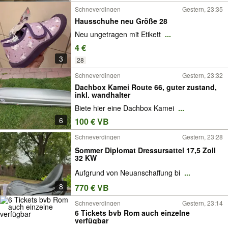
Schneverdingen
Gestern, 23:35
Hausschuhe neu Größe 28
Neu ungetragen mit Etikett
...
4 €
3
28
Schneverdingen
Gestern, 23:32
Dachbox Kamei Route 66, guter zustand,
inkl. wandhalter
Biete hier eine Dachbox Kamei
...
6
100 € VB
Schneverdingen
Gestern, 23:28
Sommer Diplomat Dressursattel 17,5 Zoll
32 KW
Aufgrund von Neuanschaffung bi
...
8
770 € VB
Schneverdingen
Gestern, 23:14
6 Tickets bvb Rom auch einzelne
verfügbar