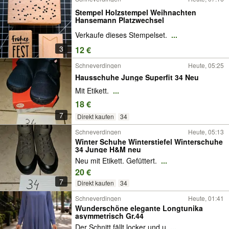
Stempel Holzstempel Weihnachten
Hansemann Platzwechsel
Verkaufe dieses Stempelset.
...
3
12 €
Schneverdingen
Heute, 05:25
Hausschuhe Junge Superfit 34 Neu
Mit Etikett.
...
18 €
7
Direkt kaufen
34
Schneverdingen
Heute, 05:13
Winter Schuhe Winterstiefel Winterschuhe
34 Junge H&M neu
Neu mit Etikett. Gefüttert.
...
20 €
7
Direkt kaufen
34
Schneverdingen
Heute, 01:41
Wunderschöne elegante Longtunika
asymmetrisch Gr.44
Der Schnitt fällt locker und u
...