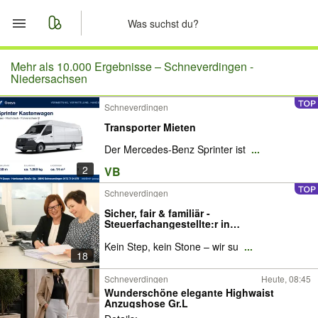
Start
Mehr als 10.000 Ergebnisse –
Schneverdingen -
Niedersachsen
Merkliste
Schneverdingen
Transporter Mieten
Nachrichten
Der Mercedes-Benz Sprinter ist
...
Anzeige aufgeben
2
VB
Schneverdingen
Sicher, fair & familiär -
Steuerfachangestellte:r in
Schneverdingen gesucht!
Kein Step, kein Stone – wir su
...
18
Schneverdingen
Heute, 08:45
Wunderschöne elegante Highwaist
Anzugshose Gr.L