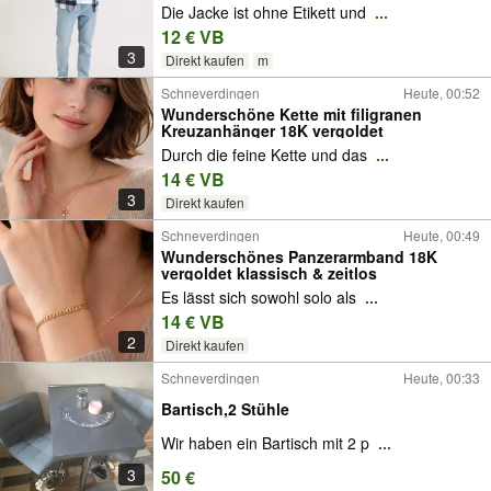
Die Jacke ist ohne Etikett und
...
12 € VB
3
Direkt kaufen
m
Schneverdingen
Heute, 00:52
Wunderschöne Kette mit filigranen
Kreuzanhänger 18K vergoldet
Durch die feine Kette und das
...
14 € VB
3
Direkt kaufen
Schneverdingen
Heute, 00:49
Wunderschönes Panzerarmband 18K
vergoldet klassisch & zeitlos
Es lässt sich sowohl solo als
...
14 € VB
2
Direkt kaufen
Schneverdingen
Heute, 00:33
Bartisch,2 Stühle
Wir haben ein Bartisch mit 2 p
...
3
50 €