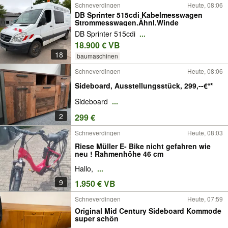
Schneverdingen
Heute, 08:06
DB Sprinter 515cdi Kabelmesswagen
Strommesswagen.Ähnl.Winde
DB Sprinter 515cdi
...
18.900 € VB
18
baumaschinen
Schneverdingen
Heute, 08:06
Sideboard, Ausstellungsstück, 299,--€**
Sideboard
...
2
299 €
Schneverdingen
Heute, 08:03
Riese Müller E- Bike nicht gefahren wie
neu ! Rahmenhöhe 46 cm
Hallo,
...
9
1.950 € VB
Schneverdingen
Heute, 07:59
Original Mid Century Sideboard Kommode
super schön