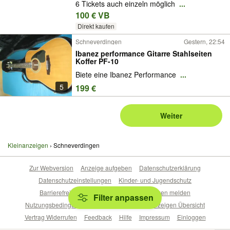
6 Tickets auch einzeln möglich
...
100 € VB
Direkt kaufen
Schneverdingen
Gestern, 22:54
Ibanez performance Gitarre Stahlseiten
Koffer PF-10
Biete eine Ibanez Performance
...
5
199 €
Weiter
Kleinanzeigen
Schneverdingen
Zur Webversion
Anzeige aufgeben
Datenschutzerklärung
Datenschutzeinstellungen
Kinder- und Jugendschutz
Barrierefreiheitserklärung
Sicherheitslücken melden
Filter anpassen
Nutzungsbedingungen
Beliebte Suchen
Anzeigen Übersicht
Vertrag Widerrufen
Feedback
Hilfe
Impressum
Einloggen