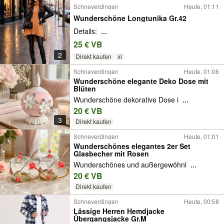
Schneverdingen
Heute, 01:11
Wunderschöne Longtunika Gr.42
Details:
...
25 € VB
2
Direkt kaufen
xl
Schneverdingen
Heute, 01:06
Wunderschöne elegante Deko Dose mit
Blüten
Wunderschöne dekorative Dose i
...
20 € VB
3
Direkt kaufen
Schneverdingen
Heute, 01:01
Wunderschönes elegantes 2er Set
Glasbecher mit Rosen
Wunderschönes und außergewöhnl
...
20 € VB
Direkt kaufen
Schneverdingen
Heute, 00:58
Lässige Herren Hemdjacke
Übergangsjacke Gr.M