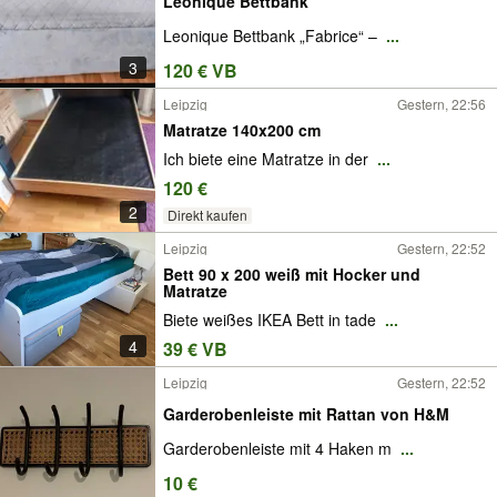
Leonique Bettbank
Leonique Bettbank „Fabrice“ –
...
3
120 € VB
Leipzig
Gestern, 22:56
Matratze 140x200 cm
Ich biete eine Matratze in der
...
120 €
2
Direkt kaufen
Leipzig
Gestern, 22:52
Bett 90 x 200 weiß mit Hocker und
Matratze
Biete weißes IKEA Bett in tade
...
4
39 € VB
Leipzig
Gestern, 22:52
Garderobenleiste mit Rattan von H&M
Garderobenleiste mit 4 Haken m
...
10 €