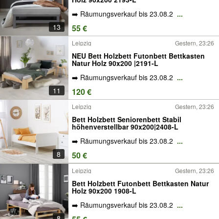
➡️ Räumungsverkauf bis 23.08.2
...
13
55 €
Leipzig
Gestern, 23:26
NEU Bett Holzbett Futonbett Bettkasten
Natur Holz 90x200 |2191-L
➡️ Räumungsverkauf bis 23.08.2
...
11
120 €
Leipzig
Gestern, 23:26
Bett Holzbett Seniorenbett Stabil
höhenverstellbar 90x200|2408-L
➡️ Räumungsverkauf bis 23.08.2
...
8
50 €
Leipzig
Gestern, 23:26
Bett Holzbett Futonbett Bettkasten Natur
Holz 90x200 1908-L
➡️ Räumungsverkauf bis 23.08.2
...
8