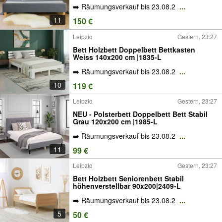
➡️ Räumungsverkauf bis 23.08.2
...
11
150 €
Leipzig
Gestern, 23:27
Bett Holzbett Doppelbett Bettkasten
Weiss 140x200 cm |1835-L
➡️ Räumungsverkauf bis 23.08.2
...
10
119 €
Leipzig
Gestern, 23:27
NEU - Polsterbett Doppelbett Bett Stabil
Grau 120x200 cm |1985-L
➡️ Räumungsverkauf bis 23.08.2
...
11
99 €
Leipzig
Gestern, 23:27
Bett Holzbett Seniorenbett Stabil
höhenverstellbar 90x200|2409-L
➡️ Räumungsverkauf bis 23.08.2
...
5
50 €