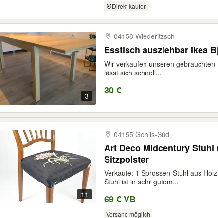
Direkt kaufen
04158 Wiederitzsch
Esstisch ausziehbar Ikea B
Wir verkaufen unseren gebrauchten 
lässt sich schnell...
30 €
3
04155 Gohlis-​Süd
Art Deco Midcentury Stuh
Sitzpolster
Verkaufe: 1 Sprossen-Stuhl aus Holz
Stuhl ist in sehr gutem...
11
69 € VB
Versand möglich