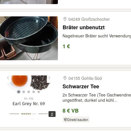
04249 Großzschocher
Bräter unbenutzt
Nagelneuer Bräter sucht Verwendun
1 €
04155 Gohlis-​Süd
Schwarzer Tee
2x Schwarzer Tee (Tee Gschwendner
ungeöffnet, dunkel und kühl...
8 € VB
2
Direkt kaufen