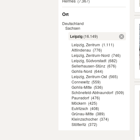
Hermes
(7.367)
Ort
Deutschland
Sachsen
Leipzig
(16.149)
Leipzig, Zentrum
(1.111)
Altlindenau
(776)
Leipzig, Zentrum-Nord
(746)
Leipzig, Südvorstadt
(682)
Sellerhausen-Stünz
(676)
Gohlis-Nord
(644)
Leipzig, Zentrum-Ost
(565)
Connewitz
(559)
Gohlis-Mitte
(536)
Schönefeld-Abtnaundorf
(509)
Paunsdorf
(476)
Möckern
(425)
Eutritzsch
(408)
Grünau-Mitte
(389)
Kleinzschocher
(374)
Stötteritz
(372)