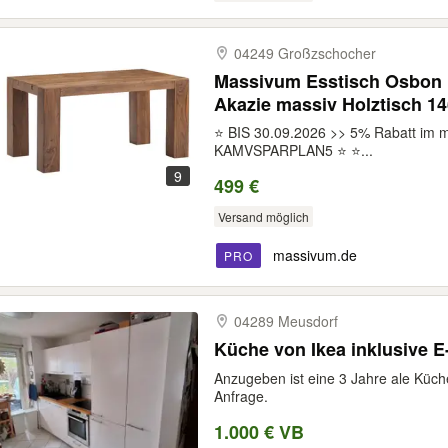
04249 Großzschocher
Massivum Esstisch Osbon m
Akazie massiv Holztisch 1
Esszimmer Wohnmöbel Spe
⭐ BIS 30.09.2026 >> 5% Rabatt im 
Massivholz Echtholz Akaz
KAMVSPARPLAN5 ⭐ ⭐...
9
499 €
Versand möglich
massivum.de
PRO
04289 Meusdorf
Küche von Ikea inklusive E
Anzugeben ist eine 3 Jahre ale Küche
Anfrage.
1.000 € VB