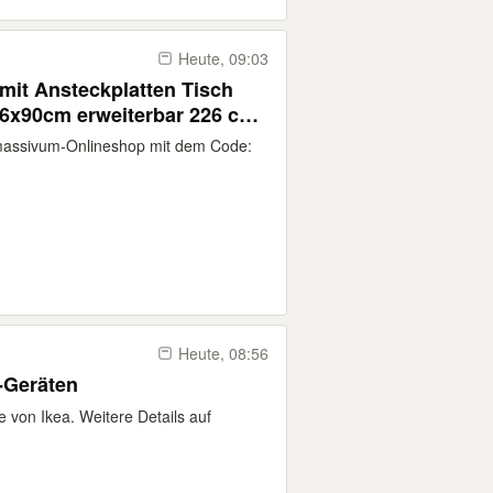
Heute, 09:03
it Ansteckplatten Tisch
46x90cm erweiterbar 226 cm
isezimmer Küchentisch
massivum-Onlineshop mit dem Code:
ienholz Esszimmermöbel
Heute, 08:56
-Geräten
 von Ikea. Weitere Details auf