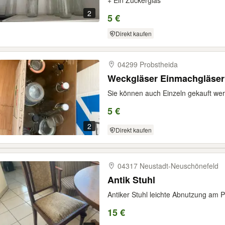
+ Ein Zuckerglas
2
5 €
Direkt kaufen
04299 Probstheida
Weckgläser Einmachgläser
Sie können auch Einzeln gekauft w
5 €
2
Direkt kaufen
04317 Neustadt-​Neuschönefeld
Antik Stuhl
Antiker Stuhl leichte Abnutzung am P
15 €