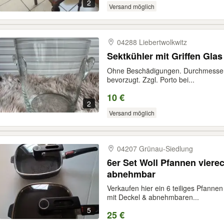
2
Versand möglich
04288 Liebertwolkwitz
Sektkühler mit Griffen Glas
Ohne Beschädigungen. Durchmesser 
bevorzugt. Zzgl. Porto bei...
10 €
2
Versand möglich
04207 Grünau-​Siedlung
6er Set Woll Pfannen vierec
abnehmbar
Verkaufen hier ein 6 teiliges Pfanne
mit Deckel & abnehmbaren...
5
25 €