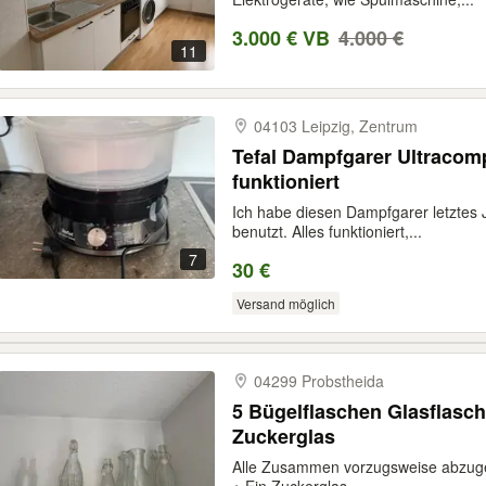
3.000 € VB
4.000 €
11
04103 Leipzig, Zentrum
Tefal Dampfgarer Ultracom
funktioniert
Ich habe diesen Dampfgarer letztes J
benutzt. Alles funktioniert,...
7
30 €
Versand möglich
04299 Probstheida
5 Bügelflaschen Glasflasc
Zuckerglas
Alle Zusammen vorzugsweise abzuge