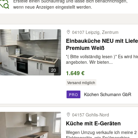
Erstelle einen Suchauftrag und lasse dich benachrichtigen,
wenn neue Anzeigen eingestellt werden.
gebnisse
04107 Leipzig, Zentrum
Einbauküche NEU mit Lief
Premium Weiß
*( Bitte vollständig lesen )* Es wird 
angeboten. Wir bieten...
20
1.649 €
Versand möglich
Küchen Schumann GbR
PRO
04157 Gohlis-​Nord
Küche mit E-Geräten
Wegen Umzug verkaufe ich meine 2 Ja
Elektrogeräte, wie Spülmaschine,...