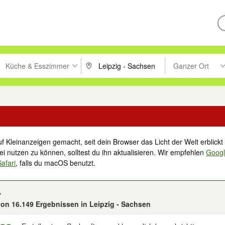
Küche & Esszimmer
Ganzer Ort
ken um zu suchen, oder Vorschläge mit den Pfeiltasten nach oben/unt
PLZ oder Ort eingeben. Eingabetaste drücke
Suche im Umkreis 
f Kleinanzeigen gemacht, seit dein Browser das Licht der Welt erblickt 
i nutzen zu können, solltest du ihn aktualisieren. Wir empfehlen
Goog
Safari
, falls du macOS benutzt.
 von 16.149 Ergebnissen in Leipzig - Sachsen