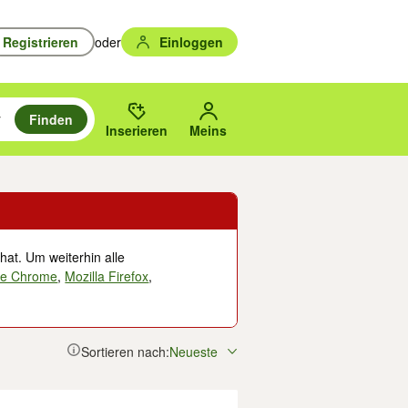
Registrieren
oder
Einloggen
Finden
en durchsuchen und mit Eingabetaste auswählen.
n um zu suchen, oder Vorschläge mit den Pfeiltasten nach oben/unten
des gewählten Orts oder PLZ.
Inserieren
Meins
hat. Um weiterhin alle
le Chrome
,
Mozilla Firefox
,
Sortieren nach:
Neueste