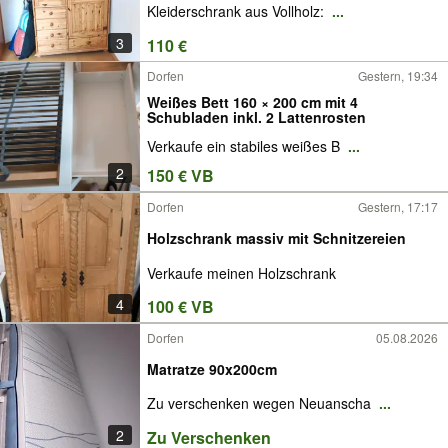
Kleiderschrank aus Vollholz:
...
3
110 €
Dorfen
Gestern, 19:34
Weißes Bett 160 × 200 cm mit 4
Schubladen inkl. 2 Lattenrosten
Verkaufe ein stabiles weißes B
...
2
150 € VB
Dorfen
Gestern, 17:17
Holzschrank massiv mit Schnitzereien
Verkaufe meinen Holzschrank
4
100 € VB
Dorfen
05.08.2026
Matratze 90x200cm
Zu verschenken wegen Neuanscha
...
2
Zu Verschenken