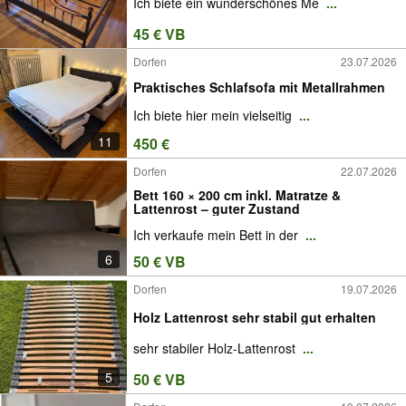
Ich biete ein wunderschönes Me
...
45 € VB
Dorfen
23.07.2026
Praktisches Schlafsofa mit Metallrahmen
Ich biete hier mein vielseitig
...
11
450 €
Dorfen
22.07.2026
Bett 160 × 200 cm inkl. Matratze &
Lattenrost – guter Zustand
Ich verkaufe mein Bett in der
...
6
50 € VB
Dorfen
19.07.2026
Holz Lattenrost sehr stabil gut erhalten
sehr stabiler Holz-Lattenrost
...
5
50 € VB