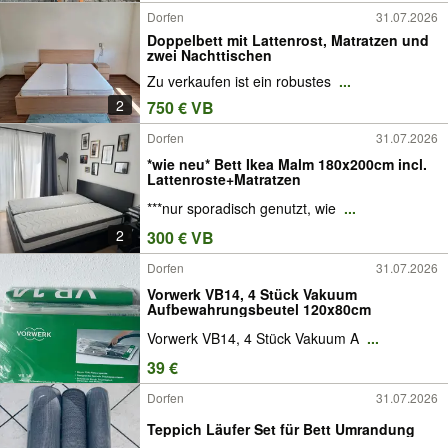
Dorfen
31.07.2026
Doppelbett mit Lattenrost, Matratzen und
zwei Nachttischen
Zu verkaufen ist ein robustes
...
2
750 € VB
Dorfen
31.07.2026
*wie neu* Bett Ikea Malm 180x200cm incl.
Lattenroste+Matratzen
***nur sporadisch genutzt, wie
...
2
300 € VB
Dorfen
31.07.2026
Vorwerk VB14, 4 Stück Vakuum
Aufbewahrungsbeutel 120x80cm
Vorwerk VB14, 4 Stück Vakuum A
...
39 €
Dorfen
31.07.2026
Teppich Läufer Set für Bett Umrandung