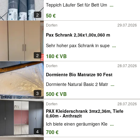
Teppich Läufer Set für Bett Um
...
2
50 €
Dorfen
29.07.2026
Pax Schrank 2,36x1,00x,060 m
Sehr hoher pax Schrank in supe
...
2
180 € VB
Dorfen
28.07.2026
Dormiente Bio Matratze 90 Fest
Dormiente Natural Basic 2 Matr
...
3
500 € VB
Dorfen
28.07.2026
PAX Kleiderschrank 3mx2,36m, Tiefe
0,60m - Anthrazit
Ich biete einen geräumigen Kle
...
4
700 €