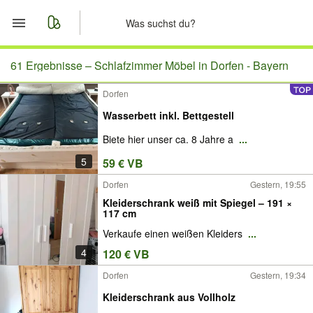
Start
61 Ergebnisse –
Schlafzimmer Möbel in Dorfen - Bayern
Dorfen
Merkliste
Wasserbett inkl. Bettgestell
Nachrichten
Biete hier unser ca. 8 Jahre a
...
5
59 € VB
Anzeige aufgeben
Dorfen
Gestern, 19:55
Kleiderschrank weiß mit Spiegel – 191 ×
117 cm
Verkaufe einen weißen Kleiders
...
4
120 € VB
Dorfen
Gestern, 19:34
Kleiderschrank aus Vollholz