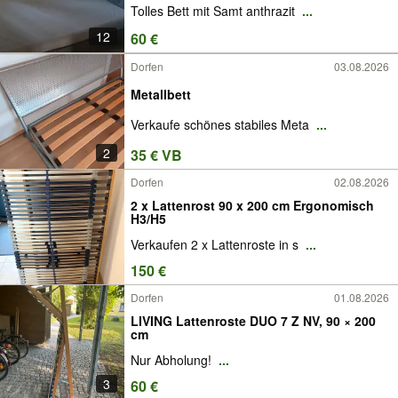
Tolles Bett mit Samt anthrazit
...
12
60 €
Dorfen
03.08.2026
Metallbett
Verkaufe schönes stabiles Meta
...
2
35 € VB
Dorfen
02.08.2026
2 x Lattenrost 90 x 200 cm Ergonomisch
H3/H5
Verkaufen 2 x Lattenroste in s
...
150 €
Dorfen
01.08.2026
LIVING Lattenroste DUO 7 Z NV, 90 × 200
cm
Nur Abholung!
...
3
60 €