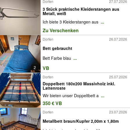
Dorfen
27.07.2026
3 Stück praktische Kleiderstangen aus
Metall, weiß
Ich biete 3 Kleiderstangen aus
...
Zu Verschenken
Dorfen
26.07.2026
Bett gebraucht
Bett Farbe blau
...
2
VB
Dorfen
25.07.2026
Doppelbett 180x200 Massivholz inkl.
Lattenroste
Wir bieten unser Doppeltbett a
...
350 € VB
Dorfen
23.07.2026
Metallbett braun/Kupfer 2,00m x 1,80m