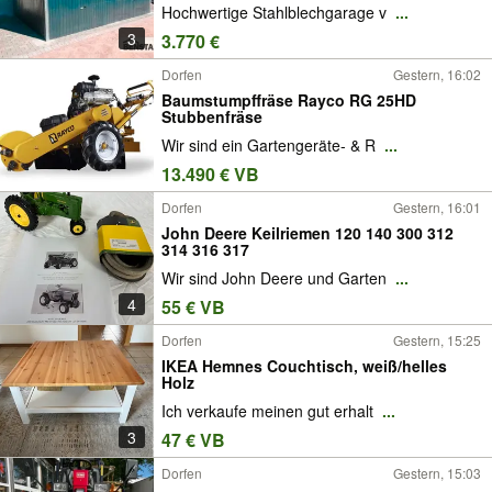
Hochwertige Stahlblechgarage v
...
3
3.770 €
Dorfen
Gestern, 16:02
Baumstumpffräse Rayco RG 25HD
Stubbenfräse
Wir sind ein Gartengeräte- & R
...
13.490 € VB
Dorfen
Gestern, 16:01
John Deere Keilriemen 120 140 300 312
314 316 317
Wir sind John Deere und Garten
...
4
55 € VB
Dorfen
Gestern, 15:25
IKEA Hemnes Couchtisch, weiß/helles
Holz
Ich verkaufe meinen gut erhalt
...
3
47 € VB
Dorfen
Gestern, 15:03