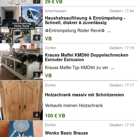
7
29 € VB
Ichenhausen
Gestern, 17:44
Haushaltsauflösung & Entrümpelung -
Schnell, diskret & zuverlässig
♻️Entrümpelung Röder René♻️
...
6
VB
Dorfen
Gestern, 17:19
Krauss Maffei KMD90 Doppelschnecken
Extruder Extrusion
Krauss Maffei Typ KMD90 zu ver
...
3
VB
Dorfen
Gestern, 17:17
Holzschrank massiv mit Schnitzereien
Verkaufe meinen Holzschrank
4
100 € VB
Dorfen
Gestern, 17:13
Wenko Basic Brause