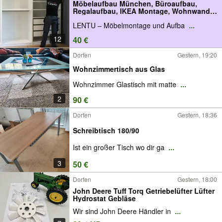
Möbelaufbau München, Büroaufbau,
Regalaufbau, IKEA Montage, Wohnwand
aufbauen
LENTU – Möbelmontage und Aufba
...
12
40 €
Dorfen
Gestern, 19:20
Wohnzimmertisch aus Glas
Wohnzimmer Glastisch mit matte
...
2
90 €
Dorfen
Gestern, 18:36
Schreibtisch 180/90
Ist ein großer Tisch wo dir ga
...
3
50 €
Dorfen
Gestern, 18:00
John Deere Tuff Torq Getriebelüfter Lüfter
Hydrostat Gebläse
Wir sind John Deere Händler in
...