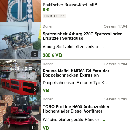
Praktischer Brause-Kopf mit 5
...
8 €
Direkt kaufen
Dorfen
Gestern, 17:04
Spritzeinheit Arburg 270C Spritzzylinder
Ersatzteil Spritzguss
Arburg Spritzeinheit zu verkau
...
3
380 € VB
Dorfen
Gestern, 17:04
Krauss Maffei KMD63 C4 Extruder
Doppelschnecken Extrusion
Doppelschnecken Extruder Typ K
...
2
VB
Dorfen
Gestern, 17:03
TORO ProLine H600 Aufsitzmäher
Hochentlader Diesel Vorführer
Wir sind Gartengeräte-Händler
...
11
VB