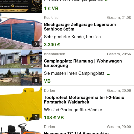
1 € VB
Kupferzell
Gestern, 21:08
Blechgarage Zeltgarage Lagerraum
Stahlbox 6x5m
Sehr geehrter Kunde, herzlich
...
3
3.340 €
Ichenhausen
Gestern, 20:56
Campingplatz Räumung | Wohnwagen
Entsorgung
Sie müssen Ihren Campingplatz
...
6
VB
Dorfen
Gestern, 20:06
Toolprotect Motorsägenhalter F2-Basic
Forstarbeit Waldarbeit
Wir sind Gartengeräte-Händler
...
7
108 € VB
Dorfen
Gestern, 20:00
Husqvarna TC 114 Rasentraktor