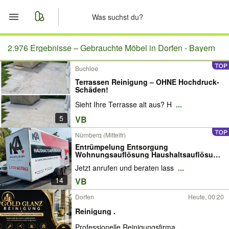
Start
2.976 Ergebnisse –
Gebrauchte Möbel in Dorfen - Bayern
Buchloe
Merkliste
Terrassen Reinigung – OHNE Hochdruck-
Schäden!
Nachrichten
Sieht Ihre Terrasse alt aus? H
...
5
VB
Anzeige aufgeben
Nürnberg (Mittelfr)
Entrümpelung Entsorgung
Wohnungsauflösung Haushaltsauflösung
Nachlassräumung entsorgen entrümpeln
Jetzt anrufen und beraten lass
...
Umzug Transporte Wohnungsräumung
Hausräumung Dachboden räumen
14
VB
messiwohnung wertstoffhof
Dorfen
Heute, 00:20
Reinigung .
Professionelle Reinigungsfirma
...