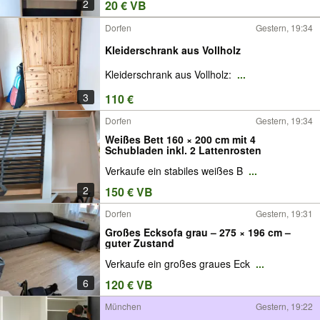
2
20 € VB
Dorfen
Gestern, 19:34
Kleiderschrank aus Vollholz
Kleiderschrank aus Vollholz:
...
3
110 €
Dorfen
Gestern, 19:34
Weißes Bett 160 × 200 cm mit 4
Schubladen inkl. 2 Lattenrosten
Verkaufe ein stabiles weißes B
...
2
150 € VB
Dorfen
Gestern, 19:31
Großes Ecksofa grau – 275 × 196 cm –
guter Zustand
Verkaufe ein großes graues Eck
...
6
120 € VB
München
Gestern, 19:22