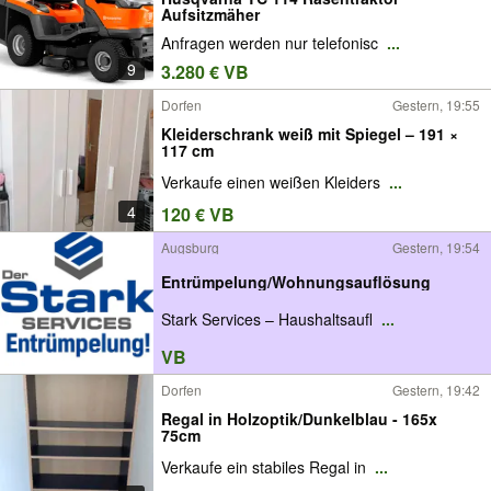
Aufsitzmäher
Anfragen werden nur telefonisc
...
9
3.280 € VB
Dorfen
Gestern, 19:55
Kleiderschrank weiß mit Spiegel – 191 ×
117 cm
Verkaufe einen weißen Kleiders
...
4
120 € VB
Augsburg
Gestern, 19:54
Entrümpelung/Wohnungsauflösung
Stark Services – Haushaltsaufl
...
VB
Dorfen
Gestern, 19:42
Regal in Holzoptik/Dunkelblau - 165x
75cm
Verkaufe ein stabiles Regal in
...