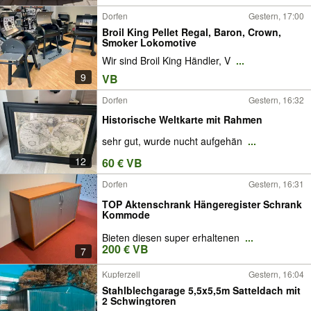
Dorfen
Gestern, 17:00
Broil King Pellet Regal, Baron, Crown,
Smoker Lokomotive
Wir sind Broil King Händler, V
...
9
VB
Dorfen
Gestern, 16:32
Historische Weltkarte mit Rahmen
sehr gut, wurde nucht aufgehän
...
12
60 € VB
Dorfen
Gestern, 16:31
TOP Aktenschrank Hängeregister Schrank
Kommode
Bieten diesen super erhaltenen
...
200 € VB
7
Kupferzell
Gestern, 16:04
Stahlblechgarage 5,5x5,5m Satteldach mit
2 Schwingtoren