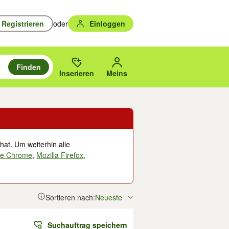
Registrieren
oder
Einloggen
Finden
en durchsuchen und mit Eingabetaste auswählen.
n um zu suchen, oder Vorschläge mit den Pfeiltasten nach oben/unten
des gewählten Orts oder PLZ.
Inserieren
Meins
hat. Um weiterhin alle
le Chrome
,
Mozilla Firefox
,
Sortieren nach:
Neueste
Suchauftrag speichern