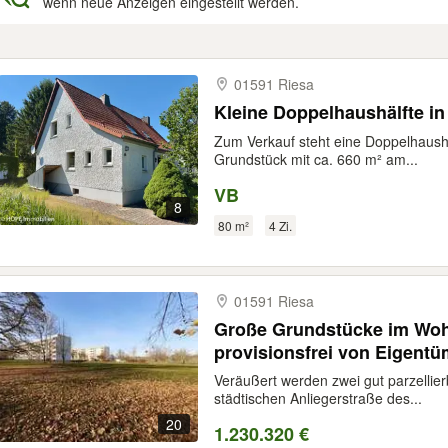
wenn neue Anzeigen eingestellt werden.
gebnisse
01591 Riesa
Kleine Doppelhaushälfte in
Zum Verkauf steht eine Doppelhaush
Grundstück mit ca. 660 m² am...
VB
8
80 m²
4 Zi.
01591 Riesa
Große Grundstücke im Woh
provisionsfrei von Eigentü
Veräußert werden zwei gut parzellie
städtischen Anliegerstraße des...
20
1.230.320 €