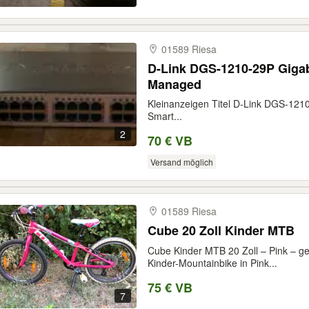
01589 Riesa
D-Link DGS-1210-29P Gigab
Managed
Kleinanzeigen Titel D-Link DGS-1210
Smart...
2
70 € VB
Versand möglich
01589 Riesa
Cube 20 Zoll Kinder MTB
Cube Kinder MTB 20 Zoll – Pink – g
Kinder-Mountainbike in Pink...
75 € VB
7