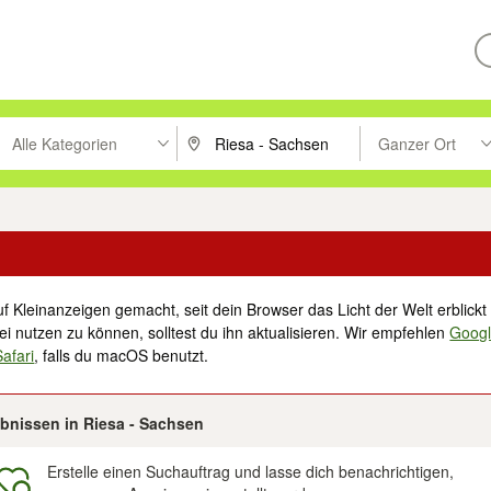
Alle Kategorien
Ganzer Ort
ken um zu suchen, oder Vorschläge mit den Pfeiltasten nach oben/unt
PLZ oder Ort eingeben. Eingabetaste drücke
Suche im Umkreis 
f Kleinanzeigen gemacht, seit dein Browser das Licht der Welt erblickt 
i nutzen zu können, solltest du ihn aktualisieren. Wir empfehlen
Goog
Safari
, falls du macOS benutzt.
ebnissen in Riesa - Sachsen
Erstelle einen Suchauftrag und lasse dich benachrichtigen,