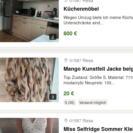
01587 Riesa
Küchenmöbel
Wegen Umzug biete ich meine Küche 
Unterschränke sind...
800 €
2
01587 Riesa
Mango Kunstfell Jacke bei
Top Zustand. Größe S. Material: 71%
modacrylic Neupreis: 100...
20 €
3
S (36)
Versand möglich
01587 Riesa
Miss Selfridge Sommer Kle