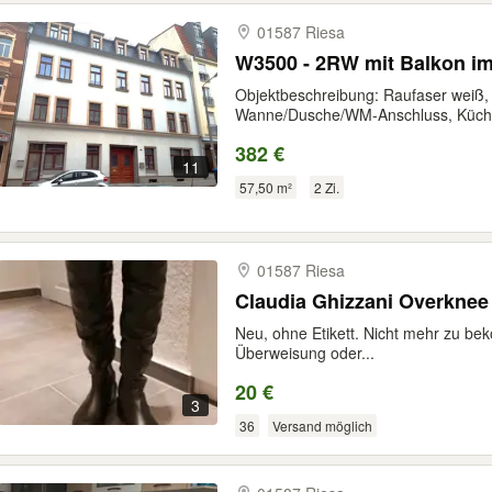
01587 Riesa
W3500 - 2RW mit Balkon i
Objektbeschreibung: Raufaser weiß, 
Wanne/Dusche/WM-Anschluss, Küche
382 €
11
57,50 m²
2 Zi.
01587 Riesa
Claudia Ghizzani Overknee 
Neu, ohne Etikett. Nicht mehr zu be
Überweisung oder...
20 €
3
36
Versand möglich