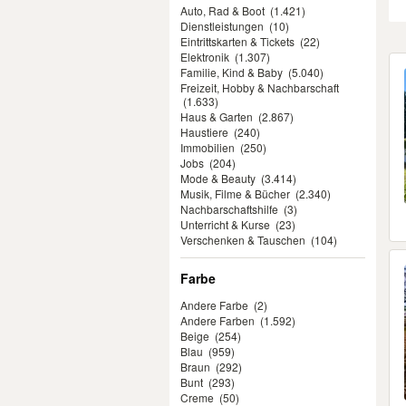
Auto, Rad & Boot
(1.421)
Dienstleistungen
(10)
Eintrittskarten & Tickets
(22)
Elektronik
(1.307)
Er
Familie, Kind & Baby
(5.040)
Freizeit, Hobby & Nachbarschaft
(1.633)
Haus & Garten
(2.867)
Haustiere
(240)
Immobilien
(250)
Jobs
(204)
Mode & Beauty
(3.414)
Musik, Filme & Bücher
(2.340)
Nachbarschaftshilfe
(3)
Unterricht & Kurse
(23)
Verschenken & Tauschen
(104)
Farbe
Andere Farbe
(2)
Andere Farben
(1.592)
Beige
(254)
Blau
(959)
Braun
(292)
Bunt
(293)
Creme
(50)