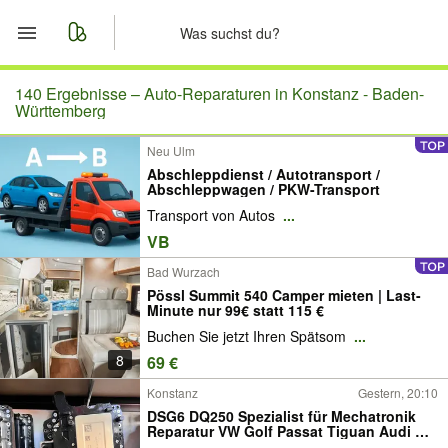
Start
140 Ergebnisse –
Auto-Reparaturen in Konstanz - Baden-
Württemberg
Merkliste
Neu Ulm
Abschleppdienst / Autotransport /
Nachrichten
Abschleppwagen / PKW-Transport
Transport von Autos
...
Anzeige aufgeben
VB
Bad Wurzach
Pössl Summit 540 Camper mieten | Last-
Minute nur 99€ statt 115 €
Buchen Sie jetzt Ihren Spätsom
...
8
69 €
Konstanz
Gestern, 20:10
DSG6 DQ250 Spezialist für Mechatronik
Reparatur VW Golf Passat Tiguan Audi A3
TT Skoda Octavia Superb Seat Leon |