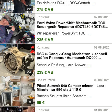
Ein defektes DQ400 DSG-Getrieb
...
0DD 0DD927770E 0DD927770F
0DD927770J
22
275 € VB
Konstanz
02.08.2026
Ford Volvo PowerShift Mechatronik TCU
Steuergerät Reparatur 6DCT450 6DCT451
DPS6 Focus Volvo V40 DS7R-14C247-CB;
Wir reparieren PowerShift TCU,
...
DS7R-14C247-AA; DS7R-14C247-AE;
7M5R-14C247-FG; 7U3R-14C247-AF;
20
235 € VB
7U3R-14C247-AE; 7U3R-14
Konstanz
02.08.2026
DSG 6-Gang 7-Gang Mechatronik schnell
prüfen Reparatur Austausch DQ200
DQ250 DQ380 DQ381 DQ400e Hybrid
Schnelle Prüfung, klare Antwor
...
DQ500 DSG6 DSG7 Golf Passat A3 Octavia
Tiguan
23
239 € VB
Bad Wurzach
02.08.2026
Pössl Summit 540 Camper mieten | Last-
Minute nur 99€ statt 115 €
Buchen Sie jetzt Ihren Spätsom
...
8
69 €
Konstanz
01.08.2026