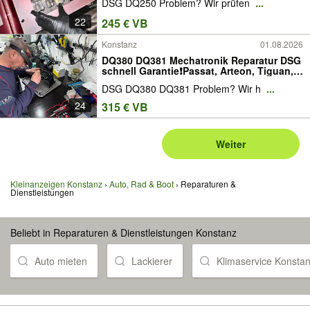
DSG DQ250 Problem? Wir prüfen
...
Sharan, Scirocco, Eos, Beetle Audi A3, TT,
Q3 Škoda Octavia, Superb, Yeti SEAT
22
245 € VB
Konstanz
01.08.2026
DQ380 DQ381 Mechatronik Reparatur DSG
schnell Garantie❗Passat, Arteon, Tiguan,
Touran, T-Roc Audi A3, Q2, Q3, TT Škoda
DSG DQ380 DQ381 Problem? Wir h
...
Octavia, Superb, Karoq, Kodiaq SEAT
Leon, Ateca, Tarraco Cupra Leon,
24
315 € VB
Formentor
Weiter
Kleinanzeigen Konstanz
Auto, Rad & Boot
Reparaturen &
Dienstleistungen
Beliebt in Reparaturen & Dienstleistungen Konstanz
Auto mieten
Lackierer
Klimaservice Konsta