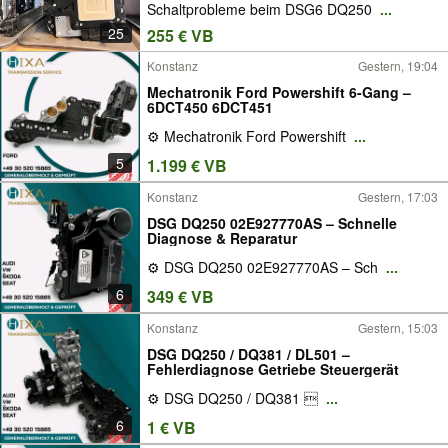
Schaltprobleme beim DSG6 DQ250
...
Steuergerät Service | Getriebesteuergerät
Diagnose kostenlose Diagnose
25
255 € VB
Konstanz
Gestern, 19:04
Mechatronik Ford Powershift 6-Gang –
6DCT450 6DCT451
⚙️ Mechatronik Ford Powershift
...
5
1.199 € VB
Konstanz
Gestern, 17:03
DSG DQ250 02E927770AS – Schnelle
Diagnose & Reparatur
⚙️ DSG DQ250 02E927770AS – Sch
...
6
349 € VB
Konstanz
Gestern, 15:03
DSG DQ250 / DQ381 / DL501 –
Fehlerdiagnose Getriebe Steuergerät
⚙️ DSG DQ250 / DQ381 
...
6
1 € VB