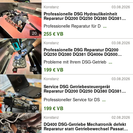
Konstanz
03.08.2026
Professionelle DSG Hydraulikeinheit
Reparatur DQ200 DQ250 DQ380 DQ381
DQ400 DQ500 Hydraulikblock Golf GTE
Professionelle Reparatur für D
...
Passat GTE Transporter T6 Multivan
Diagnose kostenlos
20
255 € VB
Konstanz
03.08.2026
Professionelle DSG Reparatur DQ200
DQ250 DQ380 DQ381 DQ400e DQ500
Mechatronik für VW Golf Passat Audi A3
Probleme mit Ihrem DSG-Getrieb
...
Q5 Skoda Octavia Seat Leon | Steuergerät
Diagnose Getriebesteuergerät Service
26
199 € VB
Konstanz
03.08.2026
Service DSG Getriebesteuergerät
Reparatur DQ200 DQ250 DQ380 DQ381
DQ400 DQ500 Steuergerät VW Audi Skoda
Professioneller Service für DS
...
Seat DSG 6-Gang 7-Gang DSG6 DSG7
Garantie
20
199 € VB
Konstanz
02.08.2026
DQ400 DSG-Getriebe Mechatronik defekt
Reparatur statt Getriebewechsel Passat
GTE Golf Audi A3 e-tron Skoda Superb iV