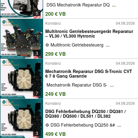
️ DSG Mechatronik Reparatur DQ
...
5
200 € VB
Konstanz
04.08.2026
Multitronic Getriebesteuergerät Reparatur
– VL30 / VL300 Hytronic
⚙️ Multitronic Getriebesteuerg
...
3
299 € VB
Konstanz
04.08.2026
Mechatronik Reparatur DSG S-Tronic CVT
6 7 8 Gang Garantie
️ Mechatronik Reparatur DSG S-
...
7
249 € VB
Konstanz
04.08.2026
DSG Fehlerbehebung DQ250 / DQ381 /
DQ380 / DQ500 / DL501 / DL382
⚙️ DSG Fehlerbehebung DQ250 &#
...
3
499 € VB