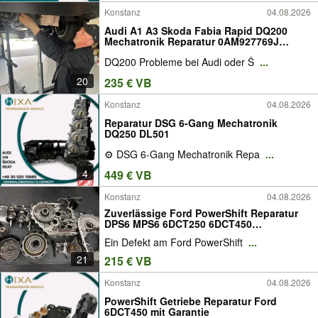
Konstanz
04.08.2026
Audi A1 A3 Skoda Fabia Rapid DQ200
Mechatronik Reparatur 0AM927769J
0AM927769L 0AM927769N; 0AM927769P
DQ200 Probleme bei Audi oder Š
...
Yeti, Roomster, Karoq DSG7 DSG 7-Gang
Getriebe Garantie! kostenlose Diagnose!
20
235 € VB
Konstanz
04.08.2026
Reparatur DSG 6-Gang Mechatronik
DQ250 DL501
⚙️ DSG 6-Gang Mechatronik Repa
...
4
449 € VB
Konstanz
04.08.2026
Zuverlässige Ford PowerShift Reparatur
DPS6 MPS6 6DCT250 6DCT450
Mechatronik TCU Getriebesteuergerät für
Ein Defekt am Ford PowerShift
...
Focus Mondeo Kuga Fiesta S-Max Galaxy
Volvo V40 XC60 | kostenlose Diagnose |
21
215 € VB
Austausch möglich
Konstanz
04.08.2026
PowerShift Getriebe Reparatur Ford
6DCT450 mit Garantie