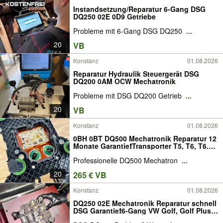
Instandsetzung/Reparatur 6-Gang DSG
DQ250 02E 0D9 Getriebe
Probleme mit 6-Gang DSG DQ250
...
20
VB
Konstanz
01.08.2026
Reparatur Hydraulik Steuergerät DSG
DQ200 0AM OCW Mechatronik
Probleme mit DSG DQ200 Getrieb
...
20
VB
Konstanz
01.08.2026
0BH 0BT DQ500 Mechatronik Reparatur 12
Monate Garantie❗Transporter T5, T6, T6.1,
Multivan, Caravelle, Amarok, Tiguan,
Professionelle DQ500 Mechatron
...
Arteon, Golf R Audi Q3, RS Q3 Škoda
Kodiaq RS SEAT Tarraco Cupra
20
265 € VB
Konstanz
01.08.2026
DQ250 02E Mechatronik Reparatur schnell
DSG Garantie❗6-Gang VW Golf, Golf Plus,
Passat, Touran, Tiguan, Caddy, Jetta,