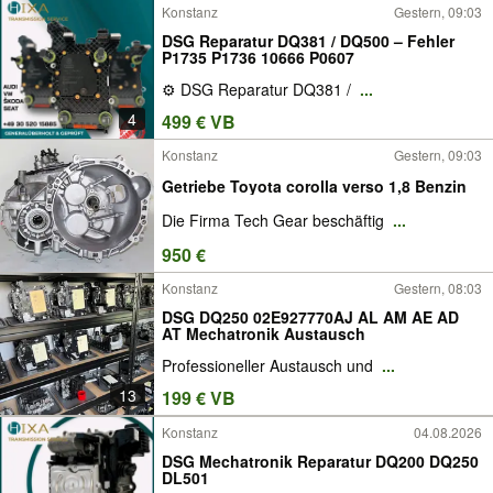
Konstanz
Gestern, 09:03
DSG Reparatur DQ381 / DQ500 – Fehler
P1735 P1736 10666 P0607
⚙️ DSG Reparatur DQ381 /
...
4
499 € VB
Konstanz
Gestern, 09:03
Getriebe Toyota corolla verso 1,8 Benzin
Die Firma Tech Gear beschäftig
...
950 €
Konstanz
Gestern, 08:03
DSG DQ250 02E927770AJ AL AM AE AD
AT Mechatronik Austausch
Professioneller Austausch und
...
13
199 € VB
Konstanz
04.08.2026
DSG Mechatronik Reparatur DQ200 DQ250
DL501