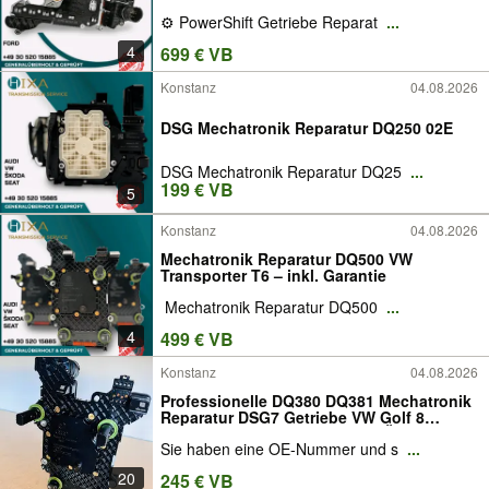
⚙️ PowerShift Getriebe Reparat
...
4
699 € VB
Konstanz
04.08.2026
DSG Mechatronik Reparatur DQ250 02E
DSG Mechatronik Reparatur DQ25
...
199 € VB
5
Konstanz
04.08.2026
Mechatronik Reparatur DQ500 VW
Transporter T6 – inkl. Garantie
️ Mechatronik Reparatur DQ500
...
4
499 € VB
Konstanz
04.08.2026
Professionelle DQ380 DQ381 Mechatronik
Reparatur DSG7 Getriebe VW Golf 8
Passat B8 Touran Audi A3 Q3 Škoda
Sie haben eine OE-Nummer und s
...
Superb Octavia Seat Leon Cupra
Formentor 0GC927711G 0GC927711H
20
245 € VB
kostenlose Diagnose