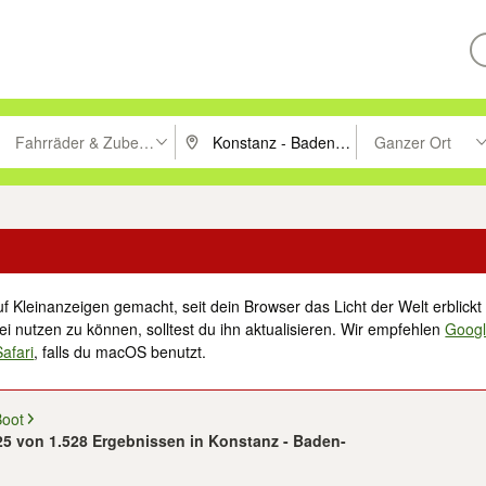
Fahrräder & Zubehör
Ganzer Ort
ken um zu suchen, oder Vorschläge mit den Pfeiltasten nach oben/unt
PLZ oder Ort eingeben. Eingabetaste drücke
Suche im Umkreis 
f Kleinanzeigen gemacht, seit dein Browser das Licht der Welt erblickt 
i nutzen zu können, solltest du ihn aktualisieren. Wir empfehlen
Goog
Safari
, falls du macOS benutzt.
Boot
 25 von 1.528 Ergebnissen in Konstanz - Baden-