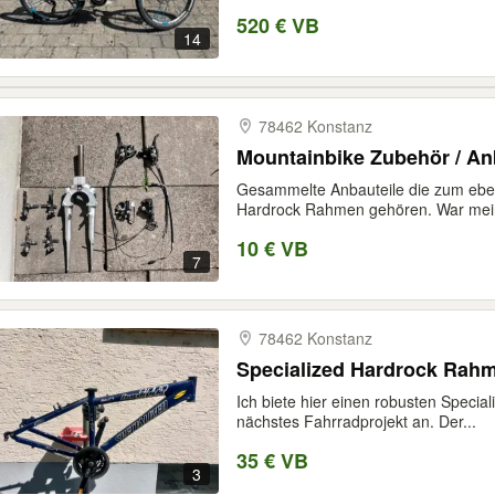
520 € VB
14
78462 Konstanz
Mountainbike Zubehör / An
Gesammelte Anbauteile die zum ebe
Hardrock Rahmen gehören. War mein
10 € VB
7
78462 Konstanz
Specialized Hardrock Rah
Ich biete hier einen robusten Specia
nächstes Fahrradprojekt an. Der...
35 € VB
3