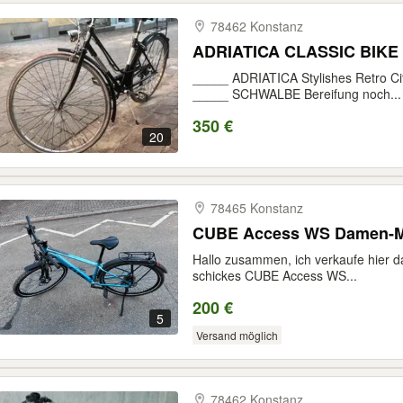
78462 Konstanz
ADRIATICA CLASSIC BIKE
_____ ADRIATICA Stylishes Retro C
_____ SCHWALBE Bereifung noch...
350 €
20
78465 Konstanz
CUBE Access WS Damen-MTB 
Hallo zusammen, ich verkaufe hier 
schickes CUBE Access WS...
200 €
5
Versand möglich
78462 Konstanz