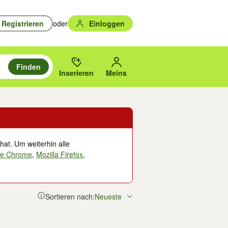
Registrieren
oder
Einloggen
Finden
en durchsuchen und mit Eingabetaste auswählen.
n um zu suchen, oder Vorschläge mit den Pfeiltasten nach oben/unten
des gewählten Orts oder PLZ.
Inserieren
Meins
hat. Um weiterhin alle
le Chrome
,
Mozilla Firefox
,
Sortieren nach:
Neueste