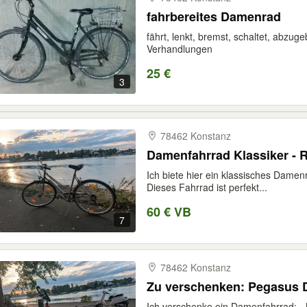
fahrbereites Damenrad
fährt, lenkt, bremst, schaltet, abzug
Verhandlungen
25 €
3
78462 Konstanz
Damenfahrrad Klassiker - 
Ich biete hier ein klassisches Dame
Dieses Fahrrad ist perfekt...
60 € VB
7
78462 Konstanz
Zu verschenken: Pegasus 
Ich verschenke ein Damenfahrrad: -