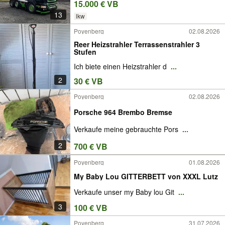
15.000 € VB
13
lkw
Poyenberg
02.08.2026
Reer Heizstrahler Terrassenstrahler 3
Stufen
Ich biete einen Heizstrahler d
...
2
30 € VB
Poyenberg
02.08.2026
Porsche 964 Brembo Bremse
Verkaufe meine gebrauchte Pors
...
2
700 € VB
Poyenberg
01.08.2026
My Baby Lou GITTERBETT von XXXL Lutz
Verkaufe unser my Baby lou Git
...
3
100 € VB
Poyenberg
31.07.2026