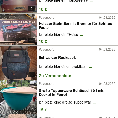
Ich biete hier ein Halloween K
...
2
10 €
Poyenberg
04.08.2026
Heisser Stein Set mit Brenner für Spiritus
Paste
Ich biete hier ein "Heiss
...
2
10 €
Poyenberg
04.08.2026
Schwarzer Rucksack
Ich biete hier einen praktisch
...
3
Zu Verschenken
Poyenberg
04.08.2026
Große Tupperware Schüssel 10 l mit
Deckel in Petrol
Ich biete eine große Tupperwar
...
15 €
Poyenberg
04.08.2026