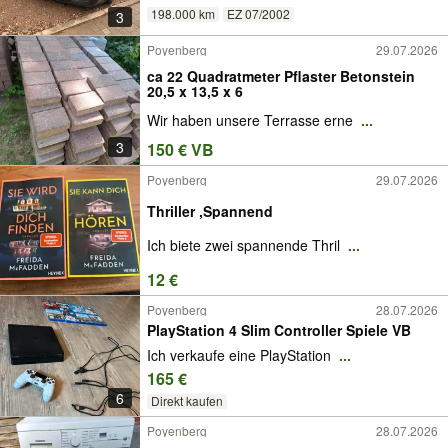
198.000 km
EZ 07/2002
3
Poyenberg
29.07.2026
ca 22 Quadratmeter Pflaster Betonstein
20,5 x 13,5 x 6
Wir haben unsere Terrasse erne
...
3
150 € VB
Poyenberg
29.07.2026
Thriller ,Spannend
Ich biete zwei spannende Thril
...
12 €
Poyenberg
28.07.2026
PlayStation 4 Slim Controller Spiele VB
Ich verkaufe eine PlayStation
...
165 €
6
Direkt kaufen
Poyenberg
28.07.2026