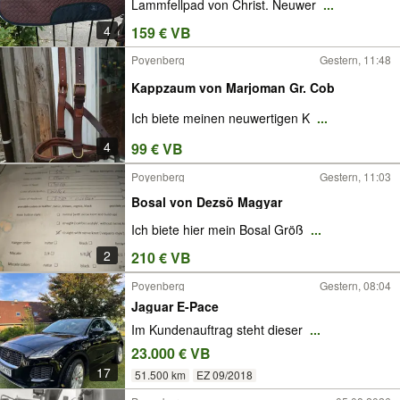
Lammfellpad von Christ. Neuwer
...
4
159 € VB
Poyenberg
Gestern, 11:48
Kappzaum von Marjoman Gr. Cob
Ich biete meinen neuwertigen K
...
4
99 € VB
Poyenberg
Gestern, 11:03
Bosal von Dezsö Magyar
Ich biete hier mein Bosal Größ
...
2
210 € VB
Poyenberg
Gestern, 08:04
Jaguar E-Pace
Im Kundenauftrag steht dieser
...
23.000 € VB
17
51.500 km
EZ 09/2018