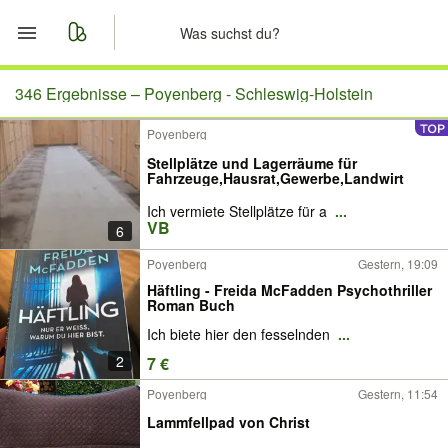
Start
346 Ergebnisse –
Poyenberg - Schleswig-Holstein
Poyenberg
Merkliste
Stellplätze und Lagerräume für
Fahrzeuge,Hausrat,Gewerbe,Landwirt
Nachrichten
Ich vermiete Stellplätze für a
...
VB
6
Anzeige aufgeben
Poyenberg
Gestern, 19:09
Häftling - Freida McFadden Psychothriller
Roman Buch
Ich biete hier den fesselnden
...
2
7 €
Poyenberg
Gestern, 11:54
Lammfellpad von Christ