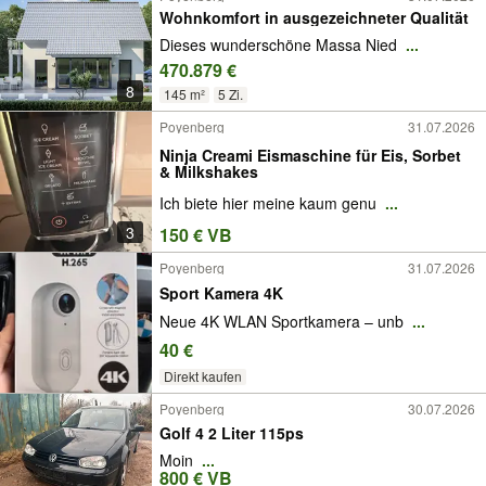
Wohnkomfort in ausgezeichneter Qualität
Dieses wunderschöne Massa Nied
...
470.879 €
8
145 m²
5 Zi.
Poyenberg
31.07.2026
Ninja Creami Eismaschine für Eis, Sorbet
& Milkshakes
Ich biete hier meine kaum genu
...
3
150 € VB
Poyenberg
31.07.2026
Sport Kamera 4K
Neue 4K WLAN Sportkamera – unb
...
40 €
Direkt kaufen
Poyenberg
30.07.2026
Golf 4 2 Liter 115ps
Moin
...
800 € VB