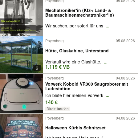
Poyenberg
05.08.2026
Mechatroniker*in (Kfz-/ Land- &
Baumaschinenmechatroniker*in)
Wir suchen, per sofort für uns
...
Poyenberg
05.08.2026
Hütte, Glaskabine, Unterstand
Verkauft wird eine Glashütte.
...
1.119 € VB
6
Poyenberg
04.08.2026
Vorwerk Kobold VR300 Saugroboter mit
Ladestation
Ich biete hier meinen Vorwerk
...
140 €
Direkt kaufen
Poyenberg
04.08.2026
Halloween Kürbis Schnitzset