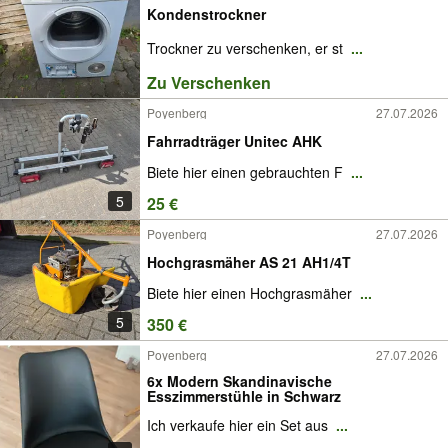
Kondenstrockner
Trockner zu verschenken, er st
...
Zu Verschenken
Poyenberg
27.07.2026
Fahrradträger Unitec AHK
Biete hier einen gebrauchten F
...
5
25 €
Poyenberg
27.07.2026
Hochgrasmäher AS 21 AH1/4T
Biete hier einen Hochgrasmäher
...
5
350 €
Poyenberg
27.07.2026
6x Modern Skandinavische
Esszimmerstühle in Schwarz
Ich verkaufe hier ein Set aus
...