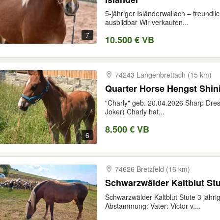
5-jähriger Isländerwallach – freundl
ausbildbar Wir verkaufen...
7
10.500 € VB
74243 Langenbrettach (15 km)
Quarter Horse Hengst Shin
"Charly" geb. 20.04.2026 Sharp Dre
Joker) Charly hat...
8.500 € VB
6
74626 Bretzfeld (16 km)
Schwarzwälder Kaltblut Stu
Schwarzwälder Kaltblut Stute 3 jähr
Abstammung: Vater: Victor v....