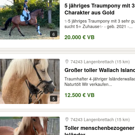
5 jähriges Traumpony mit 
Charakter aus Gold
✨5 jähriges Traumpony mit 3 sehr 
sucht 5⭐️ Zuhause✨ - geb. 2021 -...
6
20.000 € VB
74243 Langenbrettach (15 km)
Großer toller Wallach Islan
Traumhafter 4-jähriger Isländerwall
Naturtölt Wir verkaufen...
12.500 € VB
5
74243 Langenbrettach (15 km)
Toller menschenbezogener 
Isländer