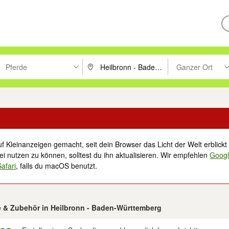
Pferde
Ganzer Ort
ken um zu suchen, oder Vorschläge mit den Pfeiltasten nach oben/unt
PLZ oder Ort eingeben. Eingabetaste drücke
Suche im Umkreis 
f Kleinanzeigen gemacht, seit dein Browser das Licht der Welt erblickt 
i nutzen zu können, solltest du ihn aktualisieren. Wir empfehlen
Goog
Safari
, falls du macOS benutzt.
de & Zubehör in Heilbronn - Baden-Württemberg