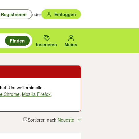
Registrieren
oder
Einloggen
Finden
en durchsuchen und mit Eingabetaste auswählen.
n um zu suchen, oder Vorschläge mit den Pfeiltasten nach oben/unten
des gewählten Orts oder PLZ.
Inserieren
Meins
hat. Um weiterhin alle
le Chrome
,
Mozilla Firefox
,
Sortieren nach:
Neueste