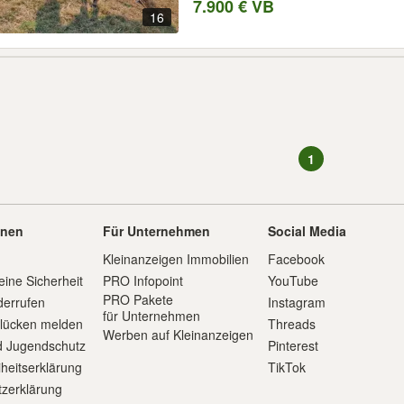
7.900 € VB
16
1
onen
Für Unternehmen
Social Media
Kleinanzeigen Immobilien
Facebook
eine Sicherheit
PRO Infopoint
YouTube
PRO Pakete
derrufen
Instagram
für Unternehmen
slücken melden
Threads
Werben auf Kleinanzeigen
d Jugendschutz
Pinterest
iheitserklärung
TikTok
zerklärung