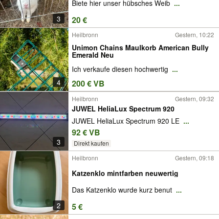
Biete hier unser hübsches Weib
...
3
20 €
Heilbronn
Gestern, 10:22
Unimon Chains Maulkorb American Bully
Emerald Neu
Ich verkaufe diesen hochwertig
...
4
200 € VB
Heilbronn
Gestern, 09:32
JUWEL HeliaLux Spectrum 920
JUWEL HeliaLux Spectrum 920 LE
...
92 € VB
3
Direkt kaufen
Heilbronn
Gestern, 09:18
Katzenklo mintfarben neuwertig
Das Katzenklo wurde kurz benut
...
2
5 €