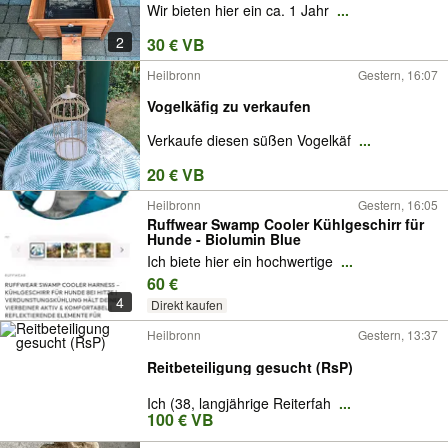
Wir bieten hier ein ca. 1 Jahr
...
2
30 € VB
Heilbronn
Gestern, 16:07
Vogelkäfig zu verkaufen
Verkaufe diesen süßen Vogelkäf
...
20 € VB
Heilbronn
Gestern, 16:05
Ruffwear Swamp Cooler Kühlgeschirr für
Hunde - Biolumin Blue
Ich biete hier ein hochwertige
...
60 €
4
Direkt kaufen
Heilbronn
Gestern, 13:37
Reitbeteiligung gesucht (RsP)
Ich (38, langjährige Reiterfah
...
100 € VB