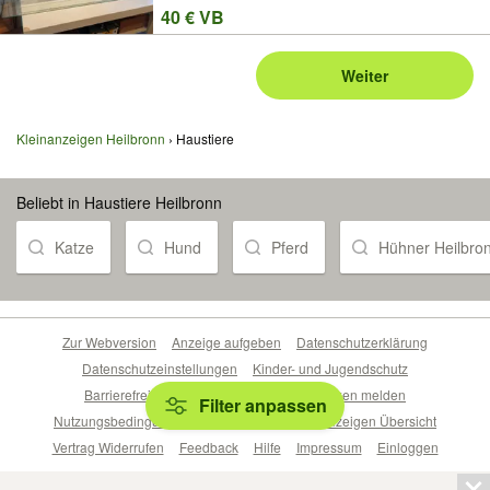
40 € VB
Weiter
Kleinanzeigen Heilbronn
Haustiere
Beliebt in Haustiere Heilbronn
Katze
Hund
Pferd
Hühner Heilbro
Zur Webversion
Anzeige aufgeben
Datenschutzerklärung
Datenschutzeinstellungen
Kinder- und Jugendschutz
Barrierefreiheitserklärung
Sicherheitslücken melden
Filter anpassen
Nutzungsbedingungen
Beliebte Suchen
Anzeigen Übersicht
Vertrag Widerrufen
Feedback
Hilfe
Impressum
Einloggen