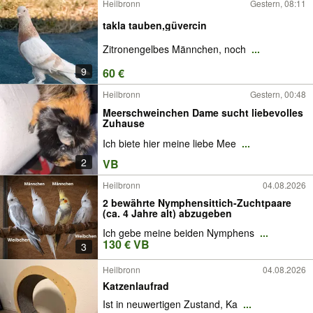
Heilbronn
Gestern, 08:11
takla tauben,güvercin
Zitronengelbes Männchen, noch
...
9
60 €
Heilbronn
Gestern, 00:48
Meerschweinchen Dame sucht liebevolles
Zuhause
Ich biete hier meine liebe Mee
...
2
VB
Heilbronn
04.08.2026
2 bewährte Nymphensittich-Zuchtpaare
(ca. 4 Jahre alt) abzugeben
Ich gebe meine beiden Nymphens
...
130 € VB
3
Heilbronn
04.08.2026
Katzenlaufrad
Ist in neuwertigen Zustand, Ka
...