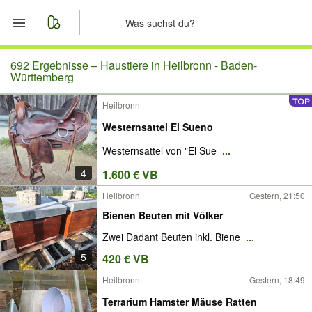
Start
692 Ergebnisse –
Haustiere in Heilbronn - Baden-
Württemberg
Merkliste
Heilbronn
Westernsattel El Sueno
Nachrichten
Westernsattel von "El Sue
...
Anzeige aufgeben
4
1.600 € VB
Heilbronn
Gestern, 21:50
Bienen Beuten mit Völker
Zwei Dadant Beuten inkl. Biene
...
5
420 € VB
Heilbronn
Gestern, 18:49
Terrarium Hamster Mäuse Ratten