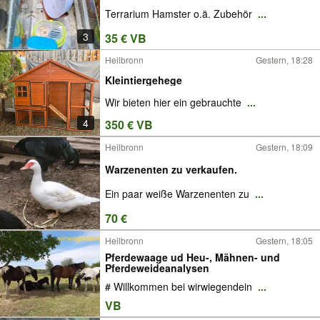
Terrarium Hamster o.ä. Zubehör
...
3
35 € VB
Heilbronn
Gestern, 18:28
Kleintiergehege
Wir bieten hier ein gebrauchte
...
4
350 € VB
Heilbronn
Gestern, 18:09
Warzenenten zu verkaufen.
Ein paar weiße Warzenenten zu
...
70 €
Heilbronn
Gestern, 18:05
Pferdewaage ud Heu-, Mähnen- und
Pferdeweideanalysen
# Willkommen bei wirwiegendein
...
VB