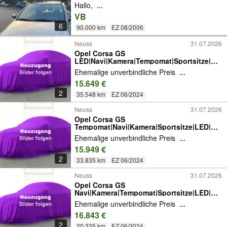
Hallo,
...
VB
6
90.000 km
EZ 08/2006
Neuss
31.07.2026
Opel Corsa GS
LED|Navi|Kamera|Tempomat|Sportsitze|PD
C
Ehemalige unverbindliche Preis
...
15.649 €
2
35.548 km
EZ 06/2024
Neuss
31.07.2026
Opel Corsa GS
Tempomat|Navi|Kamera|Sportsitze|LED|PD
C
Ehemalige unverbindliche Preis
...
15.949 €
2
33.835 km
EZ 06/2024
Neuss
31.07.2026
Opel Corsa GS
Navi|Kamera|Tempomat|Sportsitze|LED|PD
C
Ehemalige unverbindliche Preis
...
16.843 €
2
20.325 km
EZ 06/2024