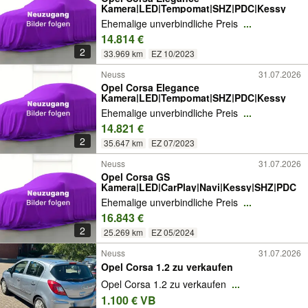
Kamera|LED|Tempomat|SHZ|PDC|Kessy
Ehemalige unverbindliche Preis
...
14.814 €
2
33.969 km
EZ 10/2023
Neuss
31.07.2026
Opel Corsa Elegance
Kamera|LED|Tempomat|SHZ|PDC|Kessy
Ehemalige unverbindliche Preis
...
14.821 €
2
35.647 km
EZ 07/2023
Neuss
31.07.2026
Opel Corsa GS
Kamera|LED|CarPlay|Navi|Kessy|SHZ|PDC
Ehemalige unverbindliche Preis
...
16.843 €
2
25.269 km
EZ 05/2024
Neuss
31.07.2026
Opel Corsa 1.2 zu verkaufen
Opel Corsa 1.2 zu verkaufen
...
1.100 € VB