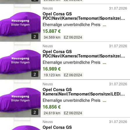
Neuss
31.07.2026
Opel Corsa GS
PDC|Navi|Kamera|Tempomat|Sportsitze|LE
D
Ehemalige unverbindliche Preis
...
15.887 €
2
34.569 km
EZ 06/2024
Neuss
31.07.2026
Opel Corsa GS
PDC|Navi|Kamera|Tempomat|Sportsitze|LE
D
Ehemalige unverbindliche Preis
...
16.989 €
2
19.123 km
EZ 06/2024
Neuss
31.07.2026
Opel Corsa GS
Kamera|Navi|Tempomat|Sportsitze|LED|PD
C
Ehemalige unverbindliche Preis
...
16.856 €
2
24.619 km
EZ 06/2024
Neuss
31.07.2026
Opel Corsa GS