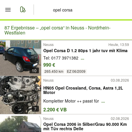
Start
87 Ergebnisse –
„opel corsa“ in Neuss - Nordrhein-
Westfalen
Merkliste
Neuss
Heute, 13:59
Opel Corsa D 1.2 80ps 1 jahr tuv mit Klima
Nachrichten
Tel: 0177 3971382
...
990 €
Anzeige aufgeben
10
265.450 km
EZ 06/2009
Neuss
03.08.2026
HN05 Opel Crossland, Corsa, Astra 1,2L
Motor
Kompletter Motor ++ passt für
...
7
2.200 € VB
Neuss
02.08.2026
Opel Corsa 2006 in Silber/Grau 90.000 Km
mit Tüv rechts Delle