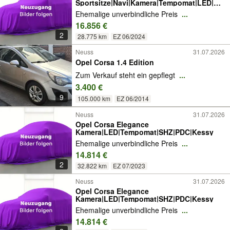
Sportsitze|Navi|Kamera|Tempomat|LED|PD
C
Ehemalige unverbindliche Preis
...
16.856 €
2
28.775 km
EZ 06/2024
Neuss
31.07.2026
Opel Corsa 1.4 Edition
Zum Verkauf steht ein gepflegt
...
3.400 €
9
105.000 km
EZ 06/2014
Neuss
31.07.2026
Opel Corsa Elegance
Kamera|LED|Tempomat|SHZ|PDC|Kessy
Ehemalige unverbindliche Preis
...
14.814 €
2
32.822 km
EZ 07/2023
Neuss
31.07.2026
Opel Corsa Elegance
Kamera|LED|Tempomat|SHZ|PDC|Kessy
Ehemalige unverbindliche Preis
...
14.814 €