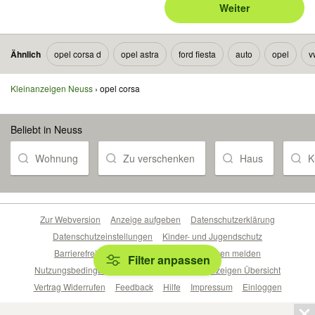
Weiter
Ähnlich
opel corsa d
opel astra
ford fiesta
auto
opel
v
Kleinanzeigen Neuss
opel corsa
Beliebt in Neuss
Wohnung
Zu verschenken
Haus
K
Zur Webversion
Anzeige aufgeben
Datenschutzerklärung
Datenschutzeinstellungen
Kinder- und Jugendschutz
Barrierefreiheitserklärung
Sicherheitslücken melden
Filter anpassen
Nutzungsbedingungen
Beliebte Suchen
Anzeigen Übersicht
Vertrag Widerrufen
Feedback
Hilfe
Impressum
Einloggen