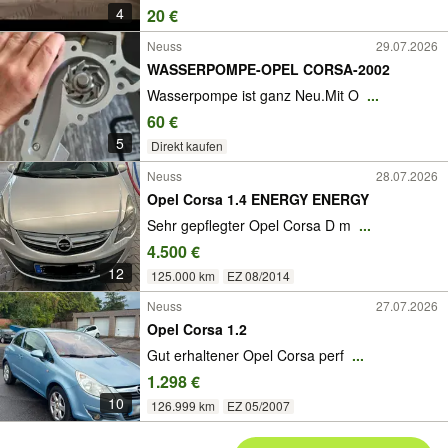
4
20 €
Neuss
29.07.2026
WASSERPOMPE-OPEL CORSA-2002
Wasserpompe ist ganz Neu.Mit O
...
60 €
5
Direkt kaufen
Neuss
28.07.2026
Opel Corsa 1.4 ENERGY ENERGY
Sehr gepflegter Opel Corsa D m
...
4.500 €
12
125.000 km
EZ 08/2014
Neuss
27.07.2026
Opel Corsa 1.2
Gut erhaltener Opel Corsa perf
...
1.298 €
10
126.999 km
EZ 05/2007