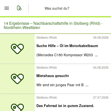
Start
14 Ergebnisse –
Nachbarschaftshilfe in Stolberg (Rhld) -
Nordrhein-Westfalen
Merkliste
Stolberg (Rhld)
05.08.2026
Suche Hilfe – Öl im Motorkabelbaum
Nachrichten
(Mercedes C180 Kompressor W203
...
Anzeige aufgeben
Stolberg (Rhld)
04.08.2026
Mietshaus gesucht
Wir sind ein junges Paar mit B
...
Stolberg (Rhld)
27.07.2026
Das Fahrrad ist in gutem Zustand.