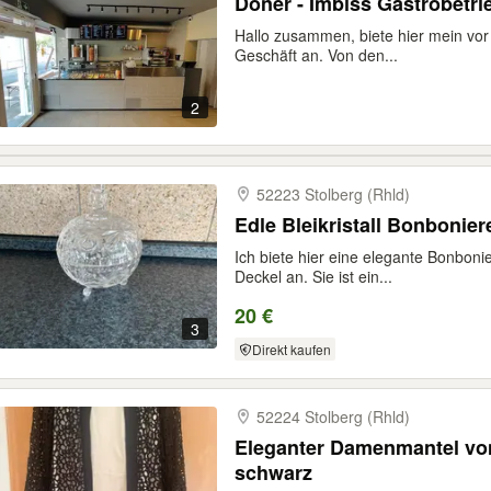
Döner - Imbiss Gastrobetri
Hallo zusammen, biete hier mein vor
Geschäft an. Von den...
2
52223 Stolberg (Rhld)
Edle Bleikristall Bonbonie
Ich biete hier eine elegante Bonboni
Deckel an. Sie ist ein...
20 €
3
Direkt kaufen
52224 Stolberg (Rhld)
Eleganter Damenmantel v
schwarz