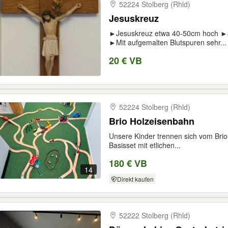
52224 Stolberg (Rhld)
Jesuskreuz
►Jesuskreuz etwa 40-50cm hoch ►Je
►Mit aufgemalten Blutspuren sehr...
20 € VB
52224 Stolberg (Rhld)
Brio Holzeisenbahn
Unsere Kinder trennen sich vom Brio
Basisset mit etlichen...
180 € VB
14
Direkt kaufen
52222 Stolberg (Rhld)