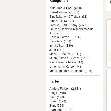
Kategorien
Auto, Rad & Boot
(4.607)
Dienstleistungen
(31)
Eintrittskarten & Tickets
(63)
Elektronik
(3.017)
Er
Familie, Kind & Baby
(7.552)
Freizeit, Hobby & Nachbarschaft
(4.347)
Haus & Garten
(6.704)
Haustiere
(588)
Immobilien
(380)
Jobs
(164)
Mode & Beauty
(6.345)
Musik, Filme & Bücher
(3.108)
Nachbarschaftshilfe
(13)
Unterricht & Kurse
(14)
Verschenken & Tauschen
(125)
Farbe
Andere Farben
(2.141)
Beige
(568)
Blau
(1.635)
Braun
(699)
Bunt
(556)
Burgunderrot
(7)