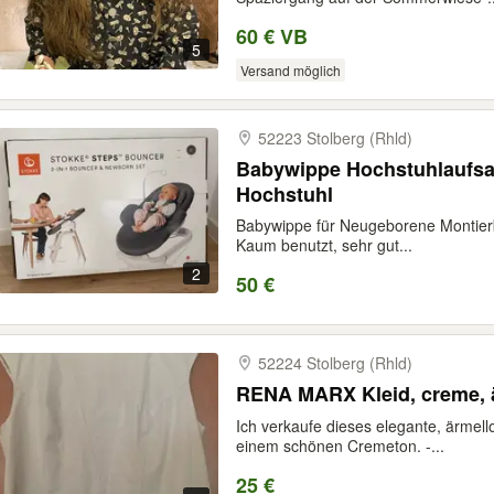
60 € VB
5
Versand möglich
52223 Stolberg (Rhld)
Babywippe Hochstuhlaufsat
Hochstuhl
Babywippe für Neugeborene Montierb
Kaum benutzt, sehr gut...
2
50 €
52224 Stolberg (Rhld)
RENA MARX Kleid, creme, 
Ich verkaufe dieses elegante, ärme
einem schönen Cremeton. -...
25 €