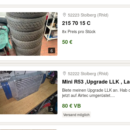
52223 Stolberg (Rhld)
215 70 15 C
8x Preis pro Stück
50 €
6
52222 Stolberg (Rhld)
Mini R53 ,Upgrade LLK , La
Biete meinen Upgrade LLK an. Hab d
jetzt auf Airtec umgerüstet....
80 € VB
3
Versand möglich