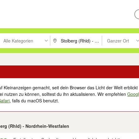
Alle Kategorien
Ganzer Ort
ken um zu suchen, oder Vorschläge mit den Pfeiltasten nach oben/unt
PLZ oder Ort eingeben. Eingabetaste drücke
Suche im Umkreis 
f Kleinanzeigen gemacht, seit dein Browser das Licht der Welt erblickt 
i nutzen zu können, solltest du ihn aktualisieren. Wir empfehlen
Goog
Safari
, falls du macOS benutzt.
berg (Rhld) - Nordrhein-Westfalen