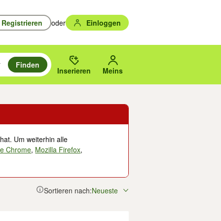
Registrieren
oder
Einloggen
Finden
en durchsuchen und mit Eingabetaste auswählen.
n um zu suchen, oder Vorschläge mit den Pfeiltasten nach oben/unten
des gewählten Orts oder PLZ.
Inserieren
Meins
hat. Um weiterhin alle
le Chrome
,
Mozilla Firefox
,
Sortieren nach:
Neueste