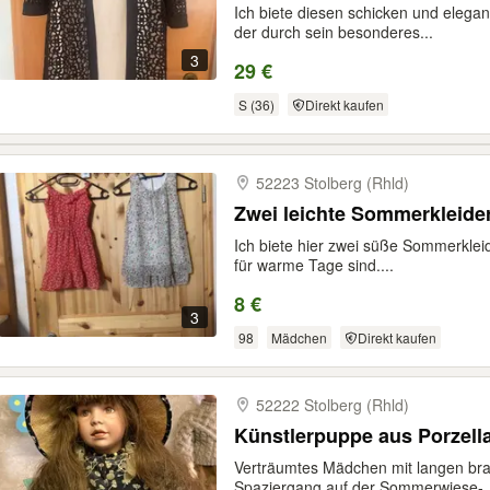
Ich biete diesen schicken und eleg
der durch sein besonderes...
3
29 €
S (36)
Direkt kaufen
52223 Stolberg (Rhld)
Zwei leichte Sommerkleide
Ich biete hier zwei süße Sommerkleid
für warme Tage sind....
8 €
3
98
Mädchen
Direkt kaufen
52222 Stolberg (Rhld)
Künstlerpuppe aus Porzell
Verträumtes Mädchen mit langen bra
Spaziergang auf der Sommerwiese-..