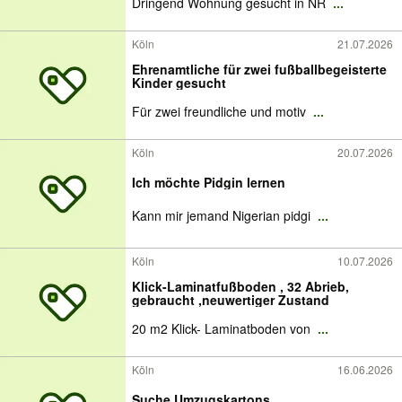
Dringend Wohnung gesucht in NR
...
Köln
21.07.2026
Ehrenamtliche für zwei fußballbegeisterte
Kinder gesucht
Für zwei freundliche und motiv
...
Köln
20.07.2026
Ich möchte Pidgin lernen
Kann mir jemand Nigerian pidgi
...
Köln
10.07.2026
Klick-Laminatfußboden , 32 Abrieb,
gebraucht ,neuwertiger Zustand
20 m2 Klick- Laminatboden von
...
Köln
16.06.2026
Suche Umzugskartons